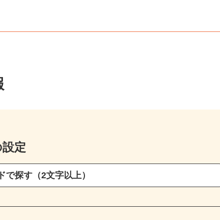
報
の設定