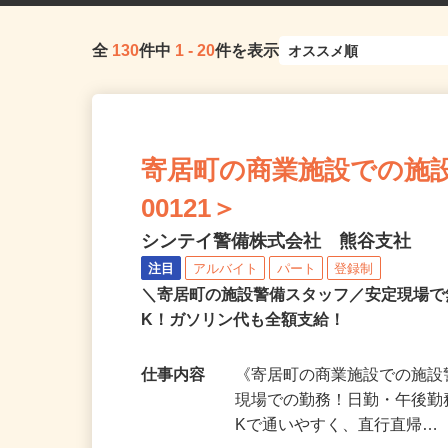
全
130
件中
1
-
20
件を表示
寄居町の商業施設での施設
00121＞
シンテイ警備株式会社 熊谷支社
注目
アルバイト
パート
登録制
＼寄居町の施設警備スタッフ／安定現場
K！ガソリン代も全額支給！
仕事内容
《寄居町の商業施設での施設
現場での勤務！日勤・午後勤
Kで通いやすく、直行直帰…