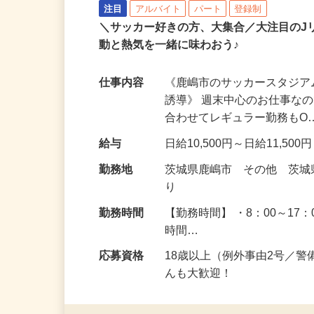
シンテイ警備株式会社 津田沼支社
注目
アルバイト
パート
登録制
＼サッカー好きの方、大集合／大注目の
動と熱気を一緒に味わおう♪
仕事内容
《鹿嶋市のサッカースタジ
誘導》 週末中心のお仕事な
合わせてレギュラー勤務もO
給与
日給10,500円～日給11,500
勤務地
茨城県鹿嶋市 その他 茨
り
勤務時間
【勤務時間】 ・8：00～17：
時間…
応募資格
18歳以上（例外事由2号／
んも大歓迎！