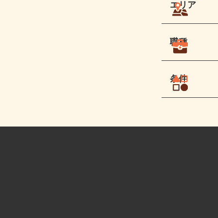
エリア
職種
条件