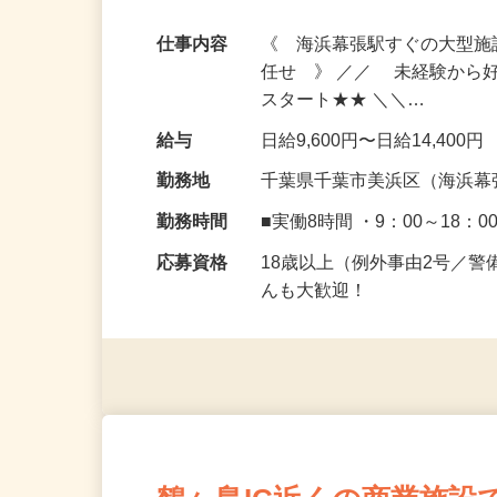
《最大日給14,400円》海浜幕張の大型
2回！交通費全額支給
仕事内容
《 海浜幕張駅すぐの大型
任せ 》 ／／ 未経験から
スタート★★ ＼＼…
給与
日給9,600円〜日給14,400円
勤務地
千葉県千葉市美浜区（海浜幕
勤務時間
■実働8時間 ・9：00～18：0
応募資格
18歳以上（例外事由2号／
んも大歓迎！