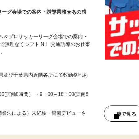
Jリーグ会場での案内・誘導業務★あの感
アム＆プロサッカーリーグ会場での案内・
ので無理なくシフトIN！ 交通誘導のお仕事
…
円
城県及び千葉県内近隣各所に多数勤務地あ
00(実働8時間） ・9：00～18：00(実働8
警備業法による）未経験・警備デビューさ
後で見