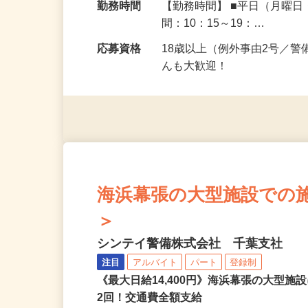
勤務地
東京都豊島区
勤務時間
【勤務時間】 ■平日（月曜
間：10：15～19：…
応募資格
18歳以上（例外事由2号／
んも大歓迎！
海浜幕張の大型施設での施設警
＞
シンテイ警備株式会社 千葉支社
注目
アルバイト
パート
登録制