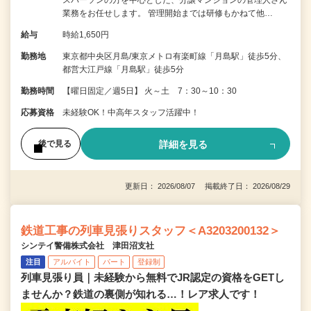
業務をお任せします。 管理開始までは研修もかねて他…
給与
時給1,650円
勤務地
東京都中央区月島/東京メトロ有楽町線「月島駅」徒歩5分、
都営大江戸線「月島駅」徒歩5分
勤務時間
【曜日固定／週5日】 火～土 7：30～10：30
応募資格
未経験OK！中高年スタッフ活躍中！
詳細を見る
後で見る
更新日： 2026/08/07 掲載終了日： 2026/08/29
鉄道工事の列車見張りスタッフ＜A3203200132＞
シンテイ警備株式会社 津田沼支社
注目
アルバイト
パート
登録制
列車見張り員｜未経験から無料でJR認定の資格をGETし
ませんか？鉄道の裏側が知れる…！レア求人です！