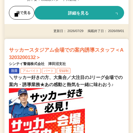
詳細を見る
後で見る
更新日： 2026/07/29 掲載終了日： 2026/09/01
サッカースタジアム会場での案内誘導スタッフ＜A
3203200132＞
シンテイ警備株式会社 津田沼支社
注目
アルバイト
パート
登録制
＼サッカー好きの方、大集合／大注目のJリーグ会場での
案内・誘導業務★あの感動と熱気を一緒に味わおう♪