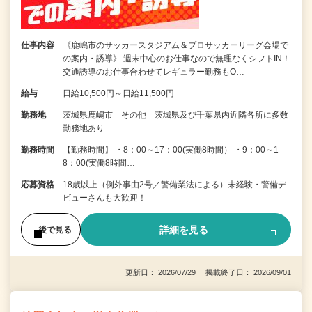
仕事内容
《鹿嶋市のサッカースタジアム＆プロサッカーリーグ会場で
の案内・誘導》 週末中心のお仕事なので無理なくシフトIN！
交通誘導のお仕事合わせてレギュラー勤務もO…
給与
日給10,500円～日給11,500円
勤務地
茨城県鹿嶋市 その他 茨城県及び千葉県内近隣各所に多数
勤務地あり
勤務時間
【勤務時間】 ・8：00～17：00(実働8時間） ・9：00～1
8：00(実働8時間…
応募資格
18歳以上（例外事由2号／警備業法による）未経験・警備デ
ビューさんも大歓迎！
詳細を見る
後で見る
更新日： 2026/07/29 掲載終了日： 2026/09/01