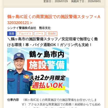
更新日： 2026/07/29 掲載終了日： 2026/09/01
鶴ヶ島IC近くの商業施設での施設警備スタッフ＜A
3203200121＞
シンテイ警備株式会社 熊谷支社
注目
アルバイト
パート
登録制
＼鶴ヶ島市の施設警備スタッフ／安定現場で無理なく働
ける環境！車・バイク通勤OK！ガソリン代も支給！
仕事内容
《鶴ヶ島IC近くの商業施設での施設警備をお任せいたしま
す》 アクセス良好な商業施設での勤務！未経験からでも始め