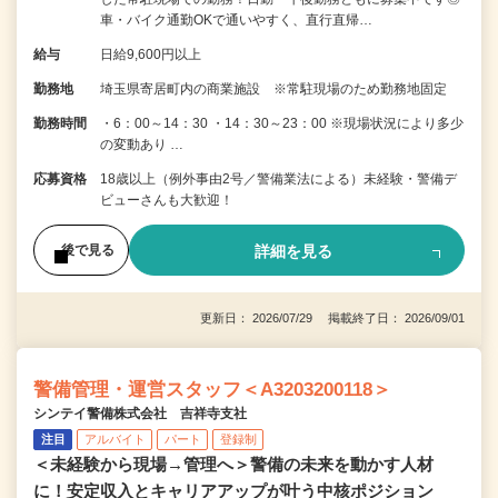
車・バイク通勤OKで通いやすく、直行直帰…
給与
日給9,600円以上
勤務地
埼玉県寄居町内の商業施設 ※常駐現場のため勤務地固定
勤務時間
・6：00～14：30 ・14：30～23：00 ※現場状況により多少
の変動あり …
応募資格
18歳以上（例外事由2号／警備業法による）未経験・警備デ
ビューさんも大歓迎！
詳細を見る
後で見る
更新日： 2026/07/29 掲載終了日： 2026/09/01
警備管理・運営スタッフ＜A3203200118＞
シンテイ警備株式会社 吉祥寺支社
注目
アルバイト
パート
登録制
＜未経験から現場→管理へ＞警備の未来を動かす人材
に！安定収入とキャリアアップが叶う中核ポジション