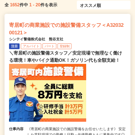
1652
1
-
20
全
件中
件を表示
寄居町の商業施設での施設警備スタッフ＜A32032
00121＞
シンテイ警備株式会社 熊谷支社
注目
アルバイト
パート
登録制
＼寄居町の施設警備スタッフ／安定現場で無理なく働け
る環境！車やバイク通勤OK！ガソリン代も全額支給！
仕事内容
《寄居町の商業施設での施設警備をお任せいたします》 安定
した常駐現場での勤務！日勤・午後勤務ともに募集中です◎