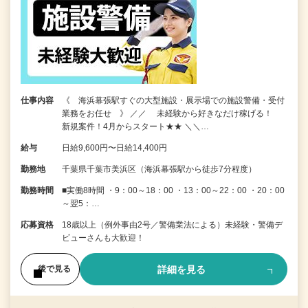
仕事内容
《 海浜幕張駅すぐの大型施設・展示場での施設警備・受付
業務をお任せ 》 ／／ 未経験から好きなだけ稼げる！
新規案件！4月からスタート★★ ＼＼…
給与
日給9,600円〜日給14,400円
勤務地
千葉県千葉市美浜区（海浜幕張駅から徒歩7分程度）
勤務時間
■実働8時間 ・9：00～18：00 ・13：00～22：00 ・20：00
～翌5：…
応募資格
18歳以上（例外事由2号／警備業法による）未経験・警備デ
ビューさんも大歓迎！
詳細を見る
後で見る