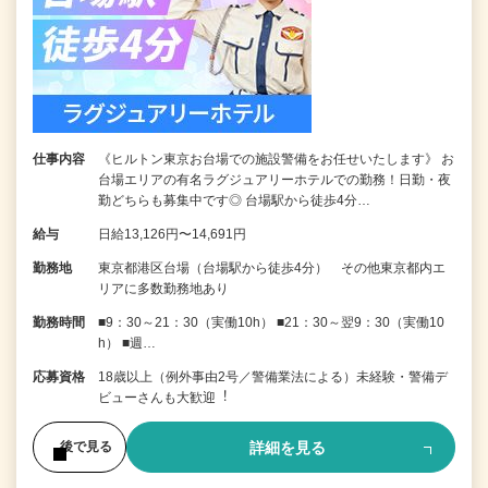
仕事内容
《ヒルトン東京お台場での施設警備をお任せいたします》 お
台場エリアの有名ラグジュアリーホテルでの勤務！日勤・夜
勤どちらも募集中です◎ 台場駅から徒歩4分…
給与
日給13,126円〜14,691円
勤務地
東京都港区台場（台場駅から徒歩4分） その他東京都内エ
リアに多数勤務地あり
勤務時間
■9：30～21：30（実働10h） ■21：30～翌9：30（実働10
h） ■週…
応募資格
18歳以上（例外事由2号／警備業法による）未経験・警備デ
ビューさんも⼤歓迎︕
詳細を見る
後で見る