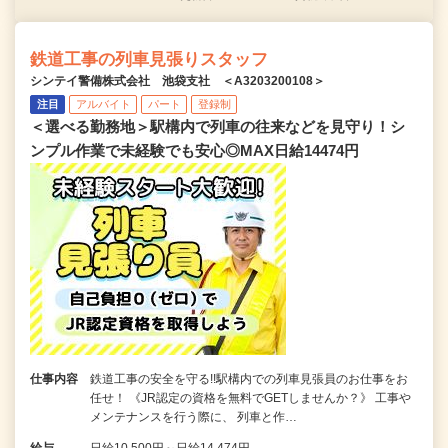
鉄道工事の列車見張りスタッフ
シンテイ警備株式会社 池袋支社 ＜A3203200108＞
注目
アルバイト
パート
登録制
＜選べる勤務地＞駅構内で列車の往来などを見守り！シ
ンプル作業で未経験でも安心◎MAX日給14474円
仕事内容
鉄道工事の安全を守る!!駅構内での列車見張員のお仕事をお
任せ！ 《JR認定の資格を無料でGETしませんか？》 工事や
メンテナンスを行う際に、 列車と作…
給与
日給10,500円～日給14,474円