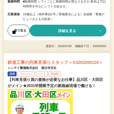
勤務時間
■勤務時間 シフトごとに勤務時間が異なりますが 基本は下記
時間帯を中心にシフトを組ませ…
応募資格
18歳以上（例外事由2号／警備業法による）未経験・警備デ
ビューさんも大歓迎！
詳細を見る
後で見る
更新日： 2026/07/29 掲載終了日： 2026/09/01
鉄道工事の列車見張りスタッフ＜A3203200124＞
シンテイ警備株式会社 国分寺支社
注目
アルバイト
パート
登録制
【列車見張り員の資格が必要なお仕事】品川区・大田区
がメイン★2031年開業予定の新路線現場で働ける！