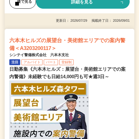
詳細を見る
後で見る
更新日： 2026/07/29 掲載終了日： 2026/09/01
六本木ヒルズの展望台・美術館エリアでの案内警
備＜A3203200117＞
シンテイ警備株式会社 六本木支社
注目
アルバイト
パート
登録制
日勤募集《六本木ヒルズ：展望台・美術館エリアでの案
内警備》未経験でも日給14,000円も可★週3日～