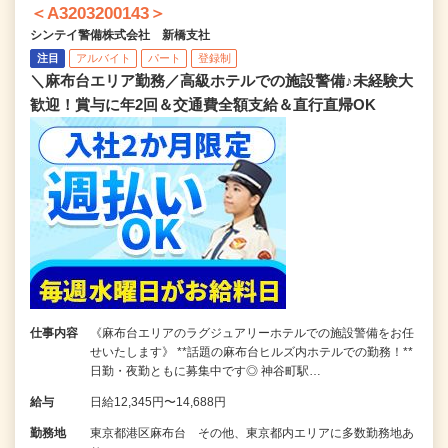
＜A3203200143＞
シンテイ警備株式会社 新橋支社
注目
アルバイト
パート
登録制
＼麻布台エリア勤務／高級ホテルでの施設警備♪未経験大
歓迎！賞与に年2回＆交通費全額支給＆直行直帰OK
仕事内容
《麻布台エリアのラグジュアリーホテルでの施設警備をお任
せいたします》 **話題の麻布台ヒルズ内ホテルでの勤務！**
日勤・夜勤ともに募集中です◎ 神谷町駅…
給与
日給12,345円〜14,688円
勤務地
東京都港区麻布台 その他、東京都内エリアに多数勤務地あ