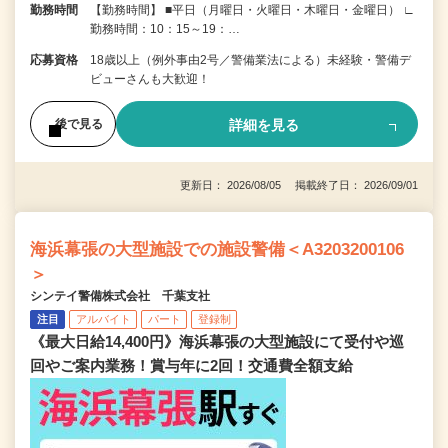
勤務時間
【勤務時間】 ■平日（月曜日・火曜日・木曜日・金曜日） ∟
勤務時間：10：15～19：…
応募資格
18歳以上（例外事由2号／警備業法による）未経験・警備デ
ビューさんも大歓迎！
詳細を見る
後で見る
更新日： 2026/08/05 掲載終了日： 2026/09/01
海浜幕張の大型施設での施設警備＜A3203200106
＞
シンテイ警備株式会社 千葉支社
注目
アルバイト
パート
登録制
《最大日給14,400円》海浜幕張の大型施設にて受付や巡
回やご案内業務！賞与年に2回！交通費全額支給