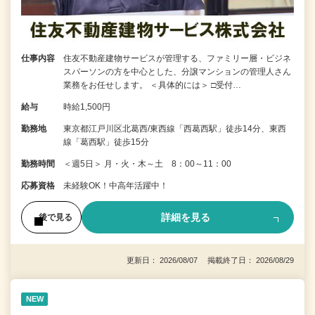
仕事内容
住友不動産建物サービスが管理する、ファミリー層・ビジネ
スパーソンの方を中心とした、分譲マンションの管理人さん
業務をお任せします。 ＜具体的には＞ □受付…
給与
時給1,500円
勤務地
東京都江戸川区北葛西/東西線「西葛西駅」徒歩14分、東西
線「葛西駅」徒歩15分
勤務時間
＜週5日＞ 月・火・木～土 8：00～11：00
応募資格
未経験OK！中高年活躍中！
詳細を見る
後で見る
更新日： 2026/08/07 掲載終了日： 2026/08/29
NEW