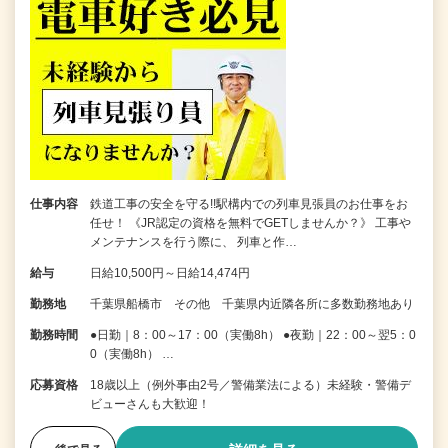
仕事内容
鉄道工事の安全を守る!!駅構内での列車見張員のお仕事をお
任せ！ 《JR認定の資格を無料でGETしませんか？》 工事や
メンテナンスを行う際に、 列車と作…
給与
日給10,500円～日給14,474円
勤務地
千葉県船橋市 その他 千葉県内近隣各所に多数勤務地あり
勤務時間
●日勤｜8：00～17：00（実働8h） ●夜勤｜22：00～翌5：0
0（実働8h） …
応募資格
18歳以上（例外事由2号／警備業法による）未経験・警備デ
ビューさんも大歓迎！