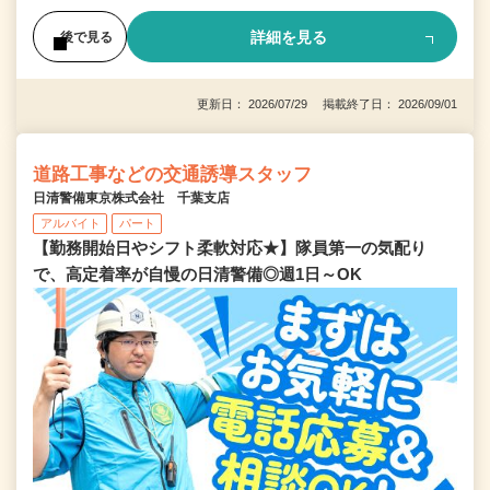
詳細を見る
後で見る
更新日： 2026/07/29 掲載終了日： 2026/09/01
道路工事などの交通誘導スタッフ
日清警備東京株式会社 千葉支店
アルバイト
パート
【勤務開始日やシフト柔軟対応★】隊員第一の気配り
で、高定着率が自慢の日清警備◎週1日～OK