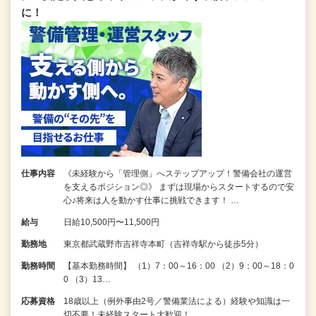
に！
仕事内容
《未経験から「管理側」へステップアップ！警備会社の運営
を支えるポジション◎》 まずは現場からスタートするので安
心♪将来は人を動かす仕事に挑戦できます！ …
給与
日給10,500円〜11,500円
勤務地
東京都武蔵野市吉祥寺本町（吉祥寺駅から徒歩5分）
勤務時間
【基本勤務時間】 （1）7：00～16：00 （2）9：00～18：0
0 （3）13…
応募資格
18歳以上（例外事由2号／警備業法による）経験や知識は一
切不要！未経験スタート大歓迎！