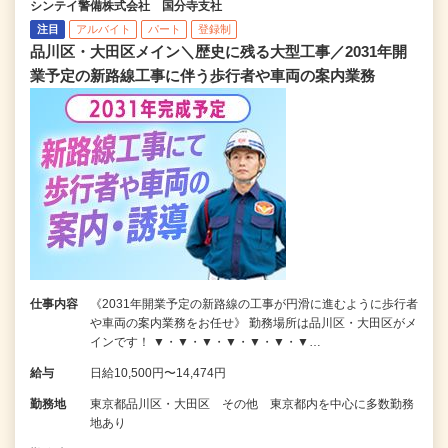
シンテイ警備株式会社 国分寺支社
注目
アルバイト
パート
登録制
品川区・大田区メイン＼歴史に残る大型工事／2031年開
業予定の新路線工事に伴う歩行者や車両の案内業務
仕事内容
《2031年開業予定の新路線の工事が円滑に進むように歩行者
や車両の案内業務をお任せ》 勤務場所は品川区・大田区がメ
インです！ ▼・▼・▼・▼・▼・▼・▼…
給与
日給10,500円〜14,474円
勤務地
東京都品川区・大田区 その他 東京都内を中心に多数勤務
地あり