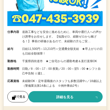
仕事内容
道路工事などを安全に進めるために、車両や通行人への声か
け誘導をお任せします。 【知識ゼロ、経験ゼロから稼げ
る！】 事前の研修があるので、未経験の方もご安…
給与
日給11,500円～13,210円＋交通費全額支給 ★早上がりの日
も日給全額保障！
勤務地
千葉県四街道市 ★ご自宅からの通勤考慮＆直行直帰OK
勤務時間
日勤／8：00～17：00 夜勤／20：00～翌5：00 ★シフト自
己申告制 ☆週1…
応募資格
未経験OK・定年退職後のスタッフも多数活躍中♪／18歳以上
（警備業法第14条による ※例外事由2号）
詳細を見る
後で見る