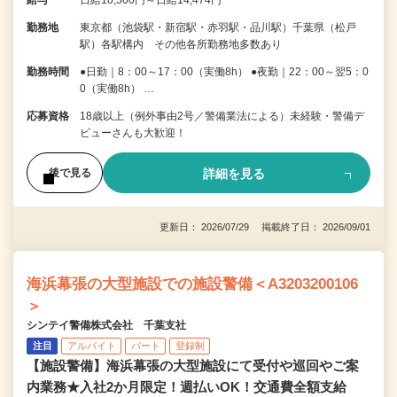
勤務地
東京都（池袋駅・新宿駅・赤羽駅・品川駅）千葉県（松戸
駅）各駅構内 その他各所勤務地多数あり
勤務時間
●日勤｜8：00～17：00（実働8h） ●夜勤｜22：00～翌5：0
0（実働8h） …
応募資格
18歳以上（例外事由2号／警備業法による）未経験・警備デ
ビューさんも大歓迎！
詳細を見る
後で見る
更新日： 2026/07/29 掲載終了日： 2026/09/01
海浜幕張の大型施設での施設警備＜A3203200106
＞
シンテイ警備株式会社 千葉支社
注目
アルバイト
パート
登録制
【施設警備】海浜幕張の大型施設にて受付や巡回やご案
内業務★入社2か月限定！週払いOK！交通費全額支給