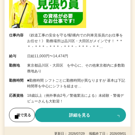
仕事内容
《鉄道工事の安全を守る!!駅構内での列車見張員のお仕事を
お任せ！》 勤務場所は品川区・大田区がメインです！ ＊＊
＊・＊＊＊・＊＊＊・＊＊＊・＊＊＊・＊＊…
給与
日給11,000円〜14,474円
勤務地
東京都品川区・大田区 を中心に、その他東京都内に多数勤
務地あり
勤務時間
■勤務時間 シフトごとに勤務時間が異なりますが 基本は下記
時間帯を中心にシフトを組ませ…
応募資格
18歳以上（例外事由2号／警備業法による）未経験・警備デ
ビューさんも大歓迎！
詳細を見る
後で見る
更新日： 2026/07/29 掲載終了日： 2026/09/01