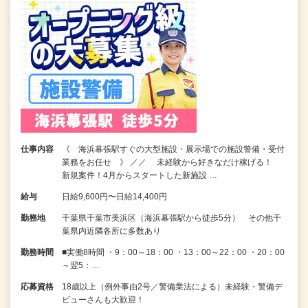
仕事内容
《 海浜幕張駅すぐの大型施設・展示場での施設警備・受付
業務をお任せ 》 ／／ 未経験から好きなだけ稼げる！
新規案件！4月からスタートした新施設 …
給与
日給9,600円〜日給14,400円
勤務地
千葉県千葉市美浜区（海浜幕張駅から徒歩5分） その他千
葉県内近隣各所に多数あり
勤務時間
■実働8時間 ・9：00～18：00 ・13：00～22：00 ・20：00
～翌5：…
応募資格
18歳以上（例外事由2号／警備業法による）未経験・警備デ
ビューさんも大歓迎！