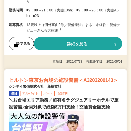
り
勤務時間
■9：00～21：00（実働10hh） ■9：00～20：00（実働9.5
h） ■23…
応募資格
18歳以上（例外事由2号／警備業法による）未経験・警備デ
ビューさんも⼤歓迎︕
詳細を見る
後で見る
更新日： 2026/07/29 掲載終了日： 2026/09/01
ヒルトン東京お台場の施設警備＜A3203200143＞
シンテイ警備株式会社 新橋支社
注目
アルバイト
パート
登録制
＼お台場エリア勤務／超有名ラグジュアリーホテルで施
設警備♪全員対象で総額8万円支給！交通費全額支給