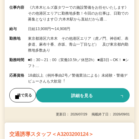
仕事内容
《六本木ヒルズ森タワーでの施設警備をお任せいたします》
その他港区エリアに勤務地多数！今回のお仕事は、日勤での
募集となります◎ 六本木駅から直結だから通…
給与
日給13,908円〜14,908円
勤務地
東京都港区六本木 その他港区エリア（虎ノ門、神谷町、表
参道、麻布十番、赤坂、青山一丁目など） 及び東京都内勤
務地多数あり
勤務時間
■8：30～21：00（実働10.5h／休憩2h） ■週3日～OK！ ■シ
フト…
応募資格
18歳以上（例外事由2号／警備業法による）未経験・警備デ
ビューさんも⼤歓迎︕
詳細を見る
後で見る
更新日： 2026/07/29 掲載終了日： 2026/09/01
交通誘導スタッフ＜A3203200124＞