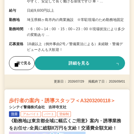
やすく、安定して長く働ける環境です◎ 車・…
給与
日給9,600円以上
勤務地
埼玉県鶴ヶ島市内の商業施設 ※常駐現場のため勤務地固定
勤務時間
・6：00～14：00 ・15：00～23：00 ※現場状況により多少
の変動あり …
応募資格
18歳以上（例外事由2号／警備業法による）未経験・警備デ
ビューさんも大歓迎！
詳細を見る
後で見る
更新日： 2026/07/29 掲載終了日： 2026/09/01
歩行者の案内・誘導スタッフ＜A3203200118＞
シンテイ警備株式会社 吉祥寺支社
注目
アルバイト
パート
登録制
《勤務地は東京都全域に幅広くご用意》案内・誘導業務
をお任せ♪全員に総額8万円を支給！交通費全額支給！