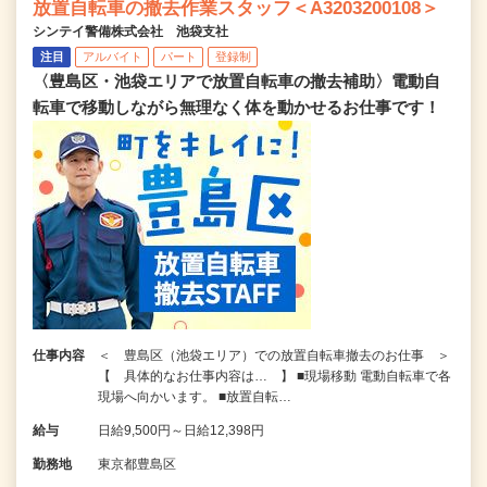
放置自転車の撤去作業スタッフ＜A3203200108＞
シンテイ警備株式会社 池袋支社
注目
アルバイト
パート
登録制
〈豊島区・池袋エリアで放置自転車の撤去補助〉電動自
転車で移動しながら無理なく体を動かせるお仕事です！
仕事内容
＜ 豊島区（池袋エリア）での放置自転車撤去のお仕事 ＞
【 具体的なお仕事内容は… 】 ■現場移動 電動自転車で各
現場へ向かいます。 ■放置自転…
給与
日給9,500円～日給12,398円
勤務地
東京都豊島区