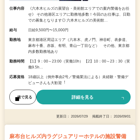
仕事内容
《六本木ヒルズの展望台・美術館エリアでの案内警備をお任
せ》 その他港区エリアに勤務地多数！今回のお仕事は、日勤
での募集となります◎ 六本木ヒルズの美術館…
給与
日給9,500円〜15,000円
勤務地
東京都港区周辺エリア（六本木、虎ノ門、神谷町、表参道、
麻布十番、赤坂、有明、青山一丁目など） その他、東京都
内多数勤務地あり
勤務時間
【1】9：00～23:00（実働10h） 【2】10：00～23：30（実
働9.5h…
応募資格
18歳以上（例外事由2号／警備業法による）未経験・警備デ
ビューさんも⼤歓迎︕
詳細を見る
後で見る
更新日： 2026/07/29 掲載終了日： 2026/09/01
麻布台ヒルズ内ラグジュアリーホテルの施設警備