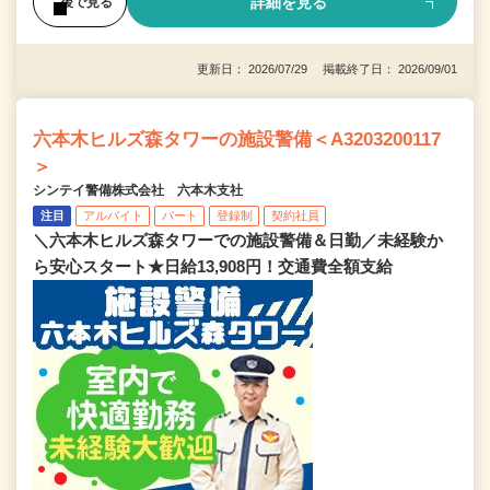
詳細を見る
後で見る
更新日： 2026/07/29 掲載終了日： 2026/09/01
六本木ヒルズ森タワーの施設警備＜A3203200117
＞
シンテイ警備株式会社 六本木支社
注目
アルバイト
パート
登録制
契約社員
＼六本木ヒルズ森タワーでの施設警備＆日勤／未経験か
ら安心スタート★日給13,908円！交通費全額支給