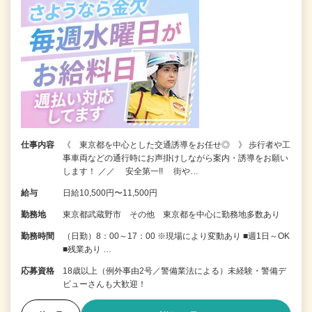
仕事内容
《 東京都を中心とした交通誘導をお任せ◎ 》 歩行者や工
事車両などの通行時にお声掛けしながら案内・誘導をお願い
します！ ／／ 安全第一!! 街や…
給与
日給10,500円〜11,500円
勤務地
東京都武蔵野市 その他 東京都を中心に勤務地多数あり
勤務時間
（日勤）8：00～17：00 ※現場により変動あり ■週1日～OK
■残業あり …
応募資格
18歳以上（例外事由2号／警備業法による）未経験・警備デ
ビューさんも大歓迎！