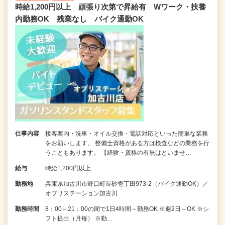
時給1,200円以上 頑張り次第で昇給有 Wワーク・扶養
内勤務OK 残業なし バイク通勤OK
仕事内容
接客案内・洗車・オイル交換・電話対応といった簡単な業務
をお願いします。 整備士資格がある方は検査などの業務を行
うこともあります。 【経験・資格の有無はといませ…
給与
時給1,200円以上
勤務地
兵庫県加古川市野口町長砂壱丁田973-2（バイク通勤OK）／
オブリステーション加古川
勤務時間
8：00～21：00の間で1日4時間～勤務OK ※週2日～OK ※シ
フト提出（月毎） ※勤…