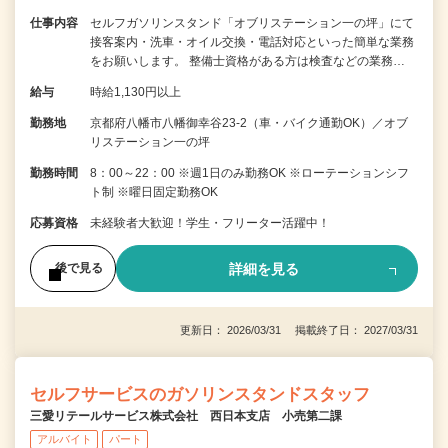
仕事内容
セルフガソリンスタンド「オブリステーション一の坪」にて
接客案内・洗車・オイル交換・電話対応といった簡単な業務
をお願いします。 整備士資格がある方は検査などの業務…
給与
時給1,130円以上
勤務地
京都府八幡市八幡御幸谷23-2（車・バイク通勤OK）／オブ
リステーション一の坪
勤務時間
8：00～22：00 ※週1日のみ勤務OK ※ローテーションシフ
ト制 ※曜日固定勤務OK
応募資格
未経験者大歓迎！学生・フリーター活躍中！
詳細を見る
後で見る
更新日： 2026/03/31 掲載終了日： 2027/03/31
セルフサービスのガソリンスタンドスタッフ
三愛リテールサービス株式会社 西日本支店 小売第二課
アルバイト
パート