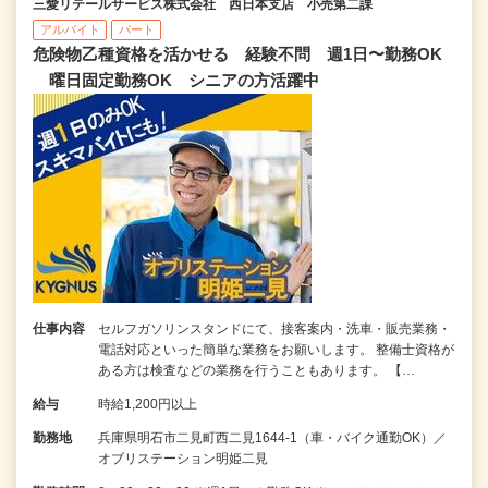
三愛リテールサービス株式会社 西日本支店 小売第二課
アルバイト
パート
危険物乙種資格を活かせる 経験不問 週1日〜勤務OK
曜日固定勤務OK シニアの方活躍中
仕事内容
セルフガソリンスタンドにて、接客案内・洗車・販売業務・
電話対応といった簡単な業務をお願いします。 整備士資格が
ある方は検査などの業務を行うこともあります。 【…
給与
時給1,200円以上
勤務地
兵庫県明石市二見町西二見1644-1（車・バイク通勤OK）／
オブリステーション明姫二見