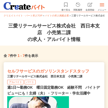
後で見る
閲覧履歴
会員登録
メニュー
クリエイトバイト・パート求人TOP
＞
バイトの求人掲載企業
＞
三愛リテールサービス株式会社 
三愛リテールサービス株式会社 西日本支
店 小売第二課
の求人・アルバイト情報
7
1
-
7
全
件中
件を表示
セルフサービスのガソリンスタンドスタッフ
三愛リテールサービス株式会社 西日本支店 小売第二課
アルバイト
パート
週1日〜勤務OK 曜日固定勤務OK 経験不問 バイトデ
ビューにも！主婦（夫）・フリーター・学生活躍中