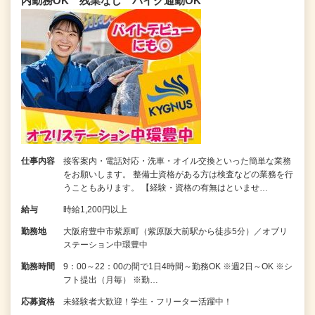
内勤務OK 残業なし バイク通勤OK
仕事内容
接客案内・電話対応・洗車・オイル交換といった簡単な業務
をお願いします。 整備士資格がある方は検査などの業務を行
うこともあります。 【経験・資格の有無はといませ…
給与
時給1,200円以上
勤務地
大阪府豊中市紫原町（紫原阪大前駅から徒歩5分）／オブリ
ステーション中環豊中
勤務時間
9：00～22：00の間で1日4時間～勤務OK ※週2日～OK ※シ
フト提出（月毎） ※勤…
応募資格
未経験者大歓迎！学生・フリーター活躍中！