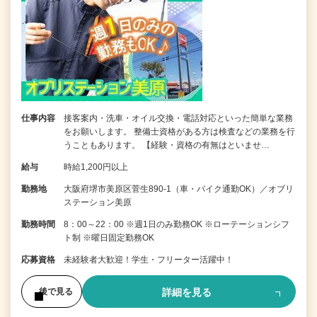
仕事内容
接客案内・洗車・オイル交換・電話対応といった簡単な業務
をお願いします。 整備士資格がある方は検査などの業務を行
うこともあります。 【経験・資格の有無はといませ…
給与
時給1,200円以上
勤務地
大阪府堺市美原区菅生890-1（車・バイク通勤OK）／オブリ
ステーション美原
勤務時間
8：00～22：00 ※週1日のみ勤務OK ※ローテーションシフ
ト制 ※曜日固定勤務OK
応募資格
未経験者大歓迎！学生・フリーター活躍中！
詳細を見る
後で見る