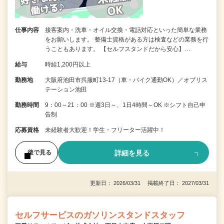
仕事内容
接客案内・洗車・オイル交換・電話対応といった簡単な業務
をお願いします。 整備士資格がある方は検査などの業務を行
うこともあります。 【セルフスタンドだから安心】…
給与
時給1,200円以上
勤務地
大阪府池田市呉服町13-17（車・バイク通勤OK）／オブリス
テーション池田
勤務時間
9：00～21：00 ※週3日～、1日4時間～OK ※シフト自己申
告制
応募資格
未経験者大歓迎！学生・フリーター活躍中！
詳細を見る
後で見る
更新日： 2026/03/31 掲載終了日： 2027/03/31
セルフサービスのガソリンスタンドスタッフ