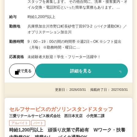
スタッフを募集します。 その他合間に、洗車・接客案内・オ
イル交換・電話対応といった簡単な業務もあります。 …
給与
時給1,200円以上
勤務地
兵庫県加古川市野口町長砂壱丁田973-2（バイク通勤OK）／
オブリステーション加古川
勤務時間
9：00～19：00の間の時間帯 ※週2日～OK ※シフト提出
（月毎） ※勤務時間・曜日に…
応募資格
未経験者大歓迎！学生・フリーター活躍中！
詳細を見る
後で見る
更新日： 2026/03/31 掲載終了日： 2027/03/31
セルフサービスのガソリンスタンドスタッフ
三愛リテールサービス株式会社 西日本支店 小売第二課
アルバイト
パート
時給1,200円以上 頑張り次第で昇給有 Wワーク・扶養