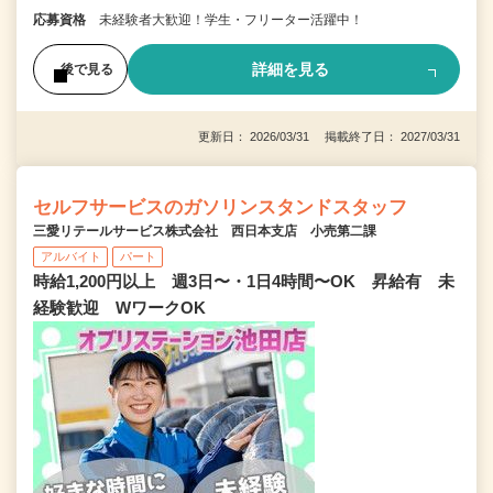
応募資格
未経験者大歓迎！学生・フリーター活躍中！
詳細を見る
後で見る
更新日： 2026/03/31 掲載終了日： 2027/03/31
セルフサービスのガソリンスタンドスタッフ
三愛リテールサービス株式会社 西日本支店 小売第二課
アルバイト
パート
時給1,200円以上 週3日〜・1日4時間〜OK 昇給有 未
経験歓迎 WワークOK