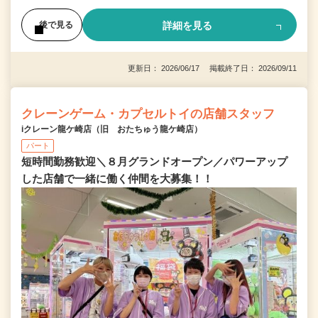
詳細を見る
後で見る
更新日： 2026/06/17 掲載終了日： 2026/09/11
クレーンゲーム・カプセルトイの店舗スタッフ
iクレーン龍ケ崎店（旧 おたちゅう龍ケ崎店）
パート
短時間勤務歓迎＼８月グランドオープン／パワーアップ
した店舗で一緒に働く仲間を大募集！！