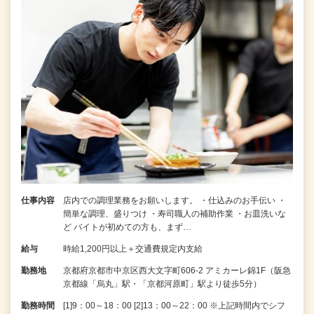
仕事内容
店内での調理業務をお願いします。 ・仕込みのお手伝い ・
簡単な調理、盛りつけ ・寿司職人の補助作業 ・お皿洗いな
ど バイトが初めての方も、まず…
給与
時給1,200円以上＋交通費規定内支給
勤務地
京都府京都市中京区西大文字町606-2 アミカーレ錦1F（阪急
京都線「烏丸」駅・「京都河原町」駅より徒歩5分）
勤務時間
[1]9：00～18：00 [2]13：00～22：00 ※上記時間内でシフ