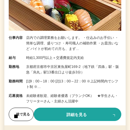
仕事内容
店内での調理業務をお願いします。 ・仕込みのお手伝い ・
簡単な調理、盛りつけ ・寿司職人の補助作業 ・お皿洗いな
ど バイトが初めての方も、まず…
給与
時給1,300円以上＋交通費規定内支給
勤務地
京都府京都市中京区東魚屋町169-2（地下鉄「四条」駅・阪
急「烏丸」駅13番出口より徒歩3分）
勤務時間
[1]9：00～18：00 [2]13：00～22：00 ※上記時間内でシフ
ト制 ※…
応募資格
未経験者歓迎、経験者優遇（ブランクOK） ★学生さん・
フリーターさん・主婦さん活躍中
詳細を見る
後で見る