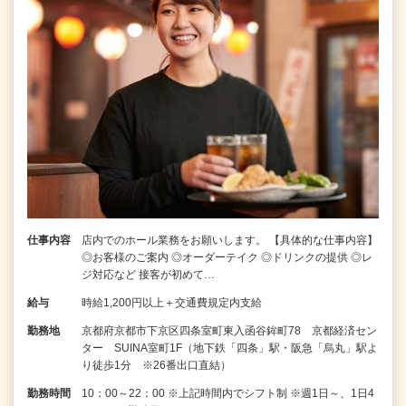
仕事内容
店内でのホール業務をお願いします。 【具体的な仕事内容】
◎お客様のご案内 ◎オーダーテイク ◎ドリンクの提供 ◎レ
ジ対応など 接客が初めて…
給与
時給1,200円以上＋交通費規定内支給
勤務地
京都府京都市下京区四条室町東入函谷鉾町78 京都経済セン
ター SUINA室町1F（地下鉄「四条」駅・阪急「烏丸」駅よ
り徒歩1分 ※26番出口直結）
勤務時間
10：00～22：00 ※上記時間内でシフト制 ※週1日～、1日4