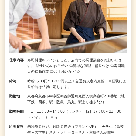
仕事内容
寿司料理をメインとした、店内での調理業務をお願いしま
す。 ◎仕込みのお手伝い ◎簡単な調理、盛りつけ ◎寿司職
人の補助作業 ◎お皿洗いなど ☆…
給与
時給1,200円〜1,300円以上＋交通費規定内支給 ※経験によ
り給与は相談に応じます。
勤務地
京都府京都市中京区蛸薬師通烏丸西入橋弁慶町218番地（地
下鉄「四条」駅・阪急「烏丸」駅より徒歩5分）
勤務時間
［1］11：30～14：00（ランチ） ［2］17：00～21：00
（ディナー） ※時…
応募資格
未経験者歓迎、経験者優遇（ブランクOK） ★学生（高校
生～大学生）さん・フリーターさん・主婦さん活躍中