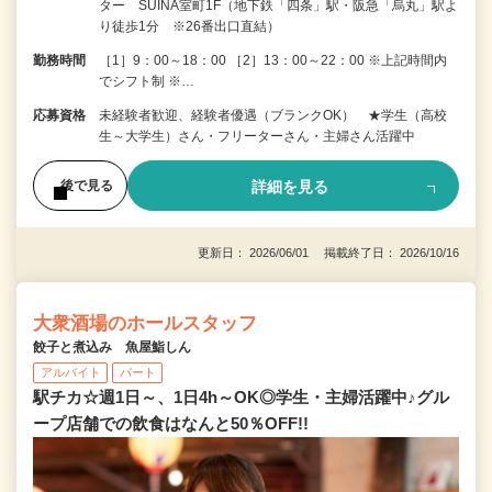
ター SUINA室町1F（地下鉄「四条」駅・阪急「烏丸」駅よ
り徒歩1分 ※26番出口直結）
勤務時間
［1］9：00～18：00 ［2］13：00～22：00 ※上記時間内
でシフト制 ※…
応募資格
未経験者歓迎、経験者優遇（ブランクOK） ★学生（高校
生～大学生）さん・フリーターさん・主婦さん活躍中
詳細を見る
後で見る
更新日： 2026/06/01 掲載終了日： 2026/10/16
大衆酒場のホールスタッフ
餃子と煮込み 魚屋鮨しん
アルバイト
パート
駅チカ☆週1日～、1日4h～OK◎学生・主婦活躍中♪グル
ープ店舗での飲食はなんと50％OFF!!