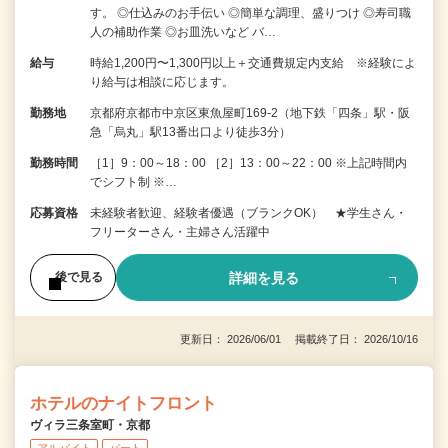
す。 ◎仕込みのお手伝い ◎簡単な調理、盛りつけ ◎寿司職
人の補助作業 ◎お皿洗いなど バ…
給与
時給1,200円〜1,300円以上＋交通費規定内支給 ※経験によ
り給与は相談に応じます。
勤務地
京都府京都市中京区東魚屋町169-2（地下鉄「四条」駅・阪
急「烏丸」駅13番出口より徒歩3分）
勤務時間
［1］9：00～18：00 ［2］13：00～22：00 ※上記時間内
でシフト制 ※…
応募資格
未経験者歓迎、経験者優遇（ブランクOK） ★学生さん・
フリーターさん・主婦さん活躍中
詳細を見る
後で見る
更新日： 2026/06/01 掲載終了日： 2026/10/16
ホテルのナイトフロント
ヴィラ三条室町・京都
アルバイト
パート