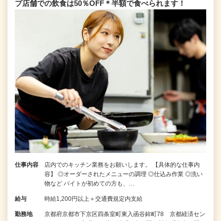
プ店舗での飲食は50％OFF＊半額で食べられます！
仕事内容
店内でのキッチン業務をお願いします。 【具体的な仕事内
容】 ◎オーダーされたメニューの調理 ◎仕込み作業 ◎洗い
物など バイトが初めての方も、…
給与
時給1,200円以上＋交通費規定内支給
勤務地
京都府京都市下京区四条室町東入函谷鉾町78 京都経済セン