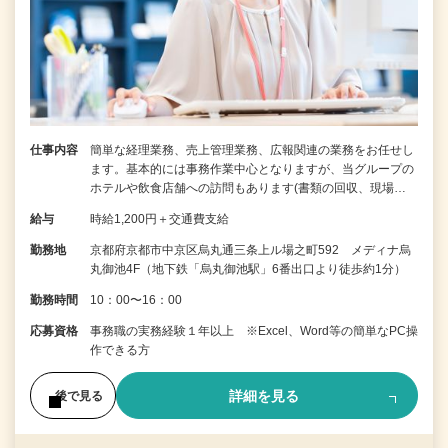
仕事内容
簡単な経理業務、売上管理業務、広報関連の業務をお任せし
ます。基本的には事務作業中心となりますが、当グループの
ホテルや飲食店舗への訪問もあります(書類の回収、現場…
給与
時給1,200円＋交通費支給
勤務地
京都府京都市中京区烏丸通三条上ル場之町592 メディナ烏
丸御池4F（地下鉄「烏丸御池駅」6番出口より徒歩約1分）
勤務時間
10：00〜16：00
応募資格
事務職の実務経験１年以上 ※Excel、Word等の簡単なPC操
作できる方
詳細を見る
後で見る