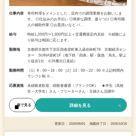
仕事内容
寿司料理をメインとした、店内での調理業務をお願いしま
す。 ◎仕込みのお手伝い ◎簡単な調理、盛りつけ ◎寿司職
人の補助作業 ◎お皿洗いなど バ…
給与
時給1,200円〜1,300円以上＋交通費規定内支給 ※経験によ
り給与は相談に応じます。
勤務地
京都府京都市下京区四条室町東入函谷鉾町78 京都経済セン
ター SUINA室町1F（地下鉄「四条」駅・阪急「烏丸」駅よ
り徒歩1分 ※26番出口直結）
勤務時間
［1］9：00～18：00 ［2］13：00～22：00 ※上記時間内
でシフト制 ※…
応募資格
未経験者歓迎、経験者優遇（ブランクOK） ★学生（高校
生～大学生）さん・フリーターさん・主婦さん活躍中
詳細を見る
後で見る
更新日： 2026/06/01 掲載終了日： 2026/10/16