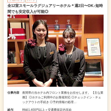
全12室スモールラグジュアリーホテル＊週2日〜OK♪短時
間でも安定収入が可能◎
仕事内容
夜間帯の当ホテル内フロント業務をお任せします。 【主な業
務】 ◎ホテルご利用中のお客様対応 ◎チェックイン・チェ
ックアウトの手続き ◎予約情報の処理…
給与
時給1,400円以上＋交通費規定内支給