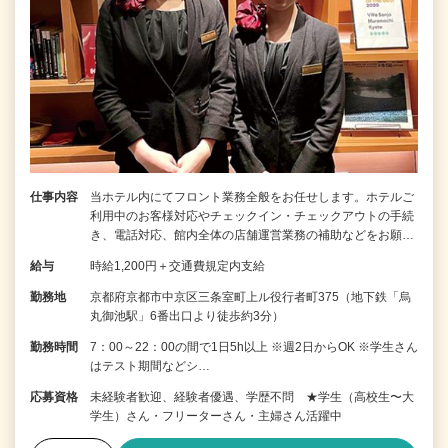
仕事内容
当ホテル内にてフロント業務全般をお任せします。ホテルご
利用中のお客様対応やチェックイン・チェックアウトの手続
き、電話対応、館内全体の店舗運営業務の補助などをお願…
給与
時給1,200円＋交通費規定内支給
勤務地
京都府京都市中京区三条室町上ル役行者町375（地下鉄「烏
丸御池駅」6番出口より徒歩約3分）
勤務時間
7：00～22：00の間で1日5h以上 ※週2日からOK ※学生さん
はテスト期間などシ…
応募資格
未経験者歓迎、経験者優遇、学歴不問 ★学生（高校生〜大
学生）さん・フリーターさん・主婦さん活躍中