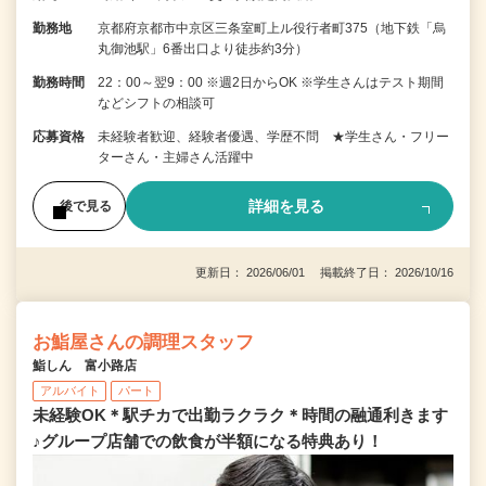
勤務地
京都府京都市中京区三条室町上ル役行者町375（地下鉄「烏
丸御池駅」6番出口より徒歩約3分）
勤務時間
22：00～翌9：00 ※週2日からOK ※学生さんはテスト期間
などシフトの相談可
応募資格
未経験者歓迎、経験者優遇、学歴不問 ★学生さん・フリー
ターさん・主婦さん活躍中
詳細を見る
後で見る
更新日： 2026/06/01 掲載終了日： 2026/10/16
お鮨屋さんの調理スタッフ
鮨しん 富小路店
アルバイト
パート
未経験OK＊駅チカで出勤ラクラク＊時間の融通利きます
♪グループ店舗での飲食が半額になる特典あり！