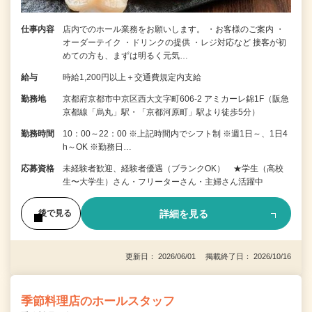
仕事内容
店内でのホール業務をお願いします。 ・お客様のご案内 ・
オーダーテイク ・ドリンクの提供 ・レジ対応など 接客が初
めての方も、まずは明るく元気…
給与
時給1,200円以上＋交通費規定内支給
勤務地
京都府京都市中京区西大文字町606-2 アミカーレ錦1F（阪急
京都線「烏丸」駅・「京都河原町」駅より徒歩5分）
勤務時間
10：00～22：00 ※上記時間内でシフト制 ※週1日～、1日4
h～OK ※勤務日…
応募資格
未経験者歓迎、経験者優遇（ブランクOK） ★学生（高校
生〜大学生）さん・フリーターさん・主婦さん活躍中
詳細を見る
後で見る
更新日： 2026/06/01 掲載終了日： 2026/10/16
季節料理店のホールスタッフ