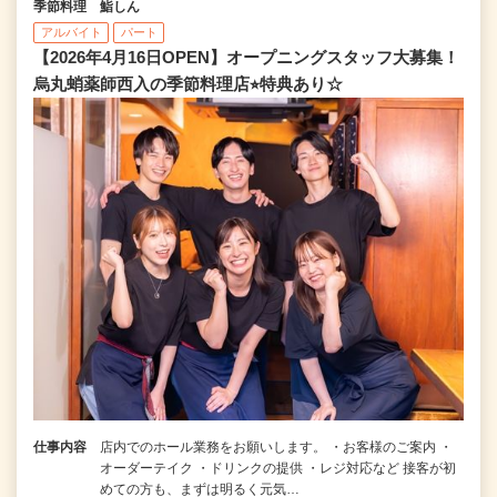
季節料理 鮨しん
アルバイト
パート
【2026年4月16日OPEN】オープニングスタッフ大募集！
烏丸蛸薬師西入の季節料理店⭐︎特典あり☆
仕事内容
店内でのホール業務をお願いします。 ・お客様のご案内 ・
オーダーテイク ・ドリンクの提供 ・レジ対応など 接客が初
めての方も、まずは明るく元気…