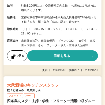
給与
時給1,200円以上＋交通費規定内支給 ※経験により給与は
相談に応じます。
勤務地
京都府京都市中京区蛸薬師通烏丸西入橋弁慶町218番地（地
下鉄「四条」駅・阪急「烏丸」駅より徒歩5分）
勤務時間
［1］11：30～15：00（ランチ）14：30LO ［2］17：30～
23：00（ディ…
応募資格
未経験者歓迎、経験者優遇（ブランクOK） ★学生（高校
生～大学生）さん・フリーターさん・主婦さん活躍中
詳細を見る
後で見る
更新日： 2026/06/01 掲載終了日： 2026/10/16
大衆酒場のキッチンスタッフ
餃子と煮込み 魚屋鮨しん
アルバイト
パート
四条烏丸スグ！主婦・学生・フリーター活躍中◎グルー