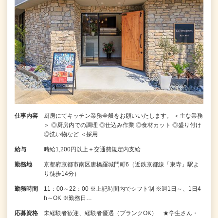
仕事内容
厨房にてキッチン業務全般をお願いいたします。 ＜主な業務
＞ ◎厨房内での調理 ◎仕込み作業 ◎食材カット ◎盛り付け
◎洗い物など ＜採用…
給与
時給1,200円以上＋交通費規定内支給
勤務地
京都府京都市南区唐橋羅城門町6（近鉄京都線「東寺」駅よ
り徒歩14分）
勤務時間
11：00～22：00 ※上記時間内でシフト制 ※週1日～、1日4
h～OK ※勤務日…
応募資格
未経験者歓迎、経験者優遇（ブランクOK） ★学生さん・