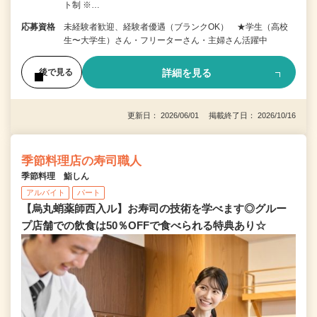
ト制 ※…
応募資格
未経験者歓迎、経験者優遇（ブランクOK） ★学生（高校
生〜大学生）さん・フリーターさん・主婦さん活躍中
詳細を見る
後で見る
更新日： 2026/06/01 掲載終了日： 2026/10/16
季節料理店の寿司職人
季節料理 鮨しん
アルバイト
パート
【烏丸蛸薬師西入ル】お寿司の技術を学べます◎グルー
プ店舗での飲食は50％OFFで食べられる特典あり☆