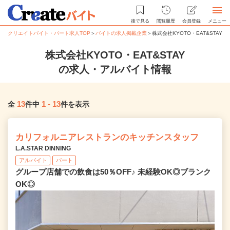
後で見る
閲覧履歴
会員登録
メニュー
クリエイトバイト・パート求人TOP
＞
バイトの求人掲載企業
＞
株式会社KYOTO・EAT&STA
株式会社KYOTO・EAT&STAY
の求人・アルバイト情報
13
1
-
13
全
件中
件を表示
カリフォルニアレストランのキッチンスタッフ
L.A.STAR DINNING
アルバイト
パート
グループ店舗での飲食は50％OFF♪ 未経験OK◎ブランク
OK◎