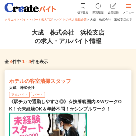
後で見る
閲覧履歴
会員登録
メニュー
クリエイトバイト・パート求人TOP
＞
バイトの求人掲載企業
＞
大成 株式会社 浜松支店のアル
大成 株式会社 浜松支店
の求人・アルバイト情報
4
1
-
4
全
件中
件を表示
ホテルの客室清掃スタッフ
大成 株式会社
アルバイト
パート
《駅チカで通勤しやすさ◎》☆扶養範囲内＆WワークO
K！☆未経験OK＆年齢不問！☆シンプルワーク！