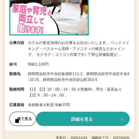
仕事内容
ホテルの客室清掃のお仕事をお任せいたします。 ベッドメイ
キング・バスルーム清掃・アメニティの補充などがメイン
で、 モクモク・コツコツ作業です♪ 丁寧な研修制度が…
給与
時給1,120円
勤務地
静岡県浜松市中央区板屋町111-2、静岡県浜松市中央区中央3
-10-25、静岡県浜松市中央区砂山町353-5
勤務時間
【1】【2】10：00～14：30 ※実働4h、早出・延長あり
【3】9：30～14：00…
応募資格
未経験者大歓迎 年齢不問
詳細を見る
後で見る
更新日： 2025/12/23 掲載終了日： 2027/03/31