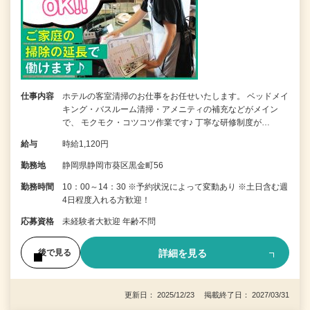
仕事内容
ホテルの客室清掃のお仕事をお任せいたします。 ベッドメイ
キング・バスルーム清掃・アメニティの補充などがメイン
で、 モクモク・コツコツ作業です♪ 丁寧な研修制度が…
給与
時給1,120円
勤務地
静岡県静岡市葵区黒金町56
勤務時間
10：00～14：30 ※予約状況によって変動あり ※土日含む週
4日程度入れる方歓迎！
応募資格
未経験者大歓迎 年齢不問
詳細を見る
後で見る
更新日： 2025/12/23 掲載終了日： 2027/03/31