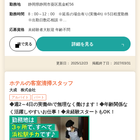
勤務地
静岡県静岡市葵区黒金町56
勤務時間
8：00～12：00 ※延長の場合有り(実働4h) ※5日程度勤務
※出勤日数応相談 ※…
応募資格
未経験者大歓迎 年齢不問
詳細を見る
後で見る
更新日： 2025/12/23 掲載終了日： 2027/03/31
ホテルの客室清掃スタッフ
大成 株式会社
アルバイト
パート
◆週2～4日の実働4hで無理なく働けます！◆年齢関係な
く活躍しやすいお仕事！◆未経験スタートもOK！