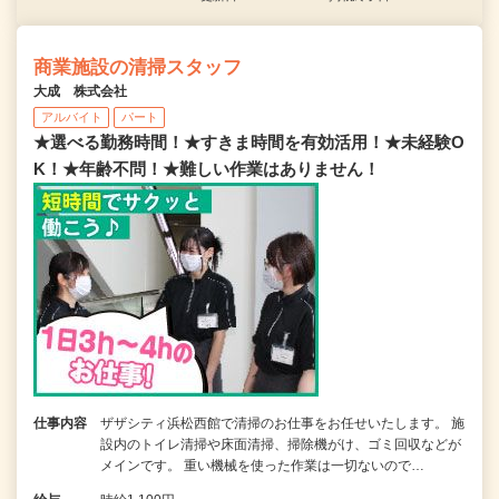
商業施設の清掃スタッフ
大成 株式会社
アルバイト
パート
★選べる勤務時間！★すきま時間を有効活用！★未経験O
K！★年齢不問！★難しい作業はありません！
仕事内容
ザザシティ浜松西館で清掃のお仕事をお任せいたします。 施
設内のトイレ清掃や床面清掃、掃除機がけ、ゴミ回収などが
メインです。 重い機械を使った作業は一切ないので…