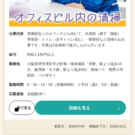
仕事内容
堺東駅近くのオフィスビル内にて、共用部（廊下・階段）・
専有部・トイレ（女子トイレ含む）・喫煙所など清掃のお仕
事です。作業は2名体制で協力しながら行います。 …
給与
時給1,180円以上
勤務地
大阪府堺市堺区市之町東／南海電鉄「堺東」駅より徒歩10
分、阪堺線「大小路」駅より徒歩8分、南海バス「熊野小学
校前」バス停すぐ
勤務時間
6：30～14：00（実働6時間） ※平日（週2・3日～勤務）
応募資格
未経験OK！
詳細を見る
後で見る
更新日： 2026/07/24 掲載終了日： 2026/12/11