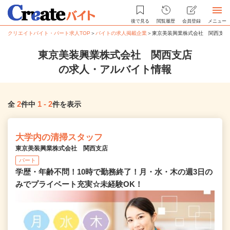
後で見る
閲覧履歴
会員登録
メニュー
クリエイトバイト・パート求人TOP
＞
バイトの求人掲載企業
＞
東京美装興業株式会社 関西支店
東京美装興業株式会社 関西支店
の求人・アルバイト情報
2
1
-
2
全
件中
件を表示
大学内の清掃スタッフ
東京美装興業株式会社 関西支店
パート
学歴・年齢不問！10時で勤務終了！月・水・木の週3日の
みでプライベート充実☆未経験OK！