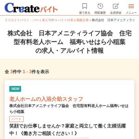
後で見る
閲覧履歴
会員登録
メニュー
クリエイトバイト・パート求人TOP
＞
バイトの求人掲載企業
＞
株式会社 日本アメニティライフ
株式会社 日本アメニティライフ協会 住宅
型有料老人ホーム 福寿いせはら小稲葉
の求人・アルバイト情報
3
1
-
3
全
件中
件を表示
NEW
老人ホームの入浴介助スタッフ
株式会社日本アメニティライフ協会 住宅型有料老人ホーム福寿いせは
ら小稲葉
パート
笑顔でお仕事しませんか？家庭と両立して働く主婦活躍
中！《働き方ご相談ください！》