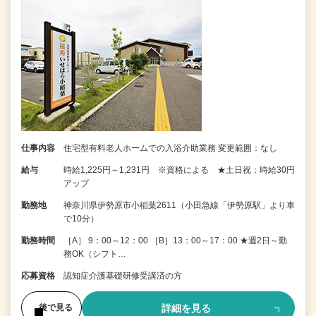
仕事内容
住宅型有料老人ホームでの入浴介助業務 変更範囲：なし
給与
時給1,225円～1,231円 ※資格による ★土日祝：時給30円
アップ
勤務地
神奈川県伊勢原市小稲葉2611（小田急線「伊勢原駅」より車
で10分）
勤務時間
［A］ 9：00～12：00 ［B］13：00～17：00 ★週2日～勤
務OK（シフト…
応募資格
認知症介護基礎研修受講済の方
詳細を見る
後で見る