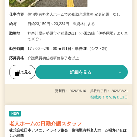
仕事内容
住宅型有料老人ホームでの夜勤介護業務 変更範囲：なし
給与
日給23,150円～23,234円 ※資格による
勤務地
神奈川県伊勢原市小稲葉2611（小田急線「伊勢原駅」より車
で10分）
勤務時間
17：00～翌9：00 ★週1日～勤務OK（シフト制）
応募資格
介護職員初任者研修修了者以上
詳細を見る
後で見る
更新日： 2026/07/16 掲載終了日： 2026/08/21
掲載終了まであと13日
NEW
老人ホームの日勤介護スタッフ
株式会社日本アメニティライフ協会 住宅型有料老人ホーム福寿いせは
ら小稲葉