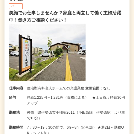
パート
笑顔でお仕事しませんか？家庭と両立して働く主婦活躍
中！働き方ご相談ください！
仕事内容
住宅型有料老人ホームでの介護業務 変更範囲：なし
給与
時給1,225円～1,231円（資格による） ★土日祝：時給30円
アップ
勤務地
神奈川県伊勢原市小稲葉2611（小田急線「伊勢原駅」より車
で10分）
勤務時間
7：30～19：30の間で、6h～8h（応相談） ★週2日～勤務O
K（シフト制）