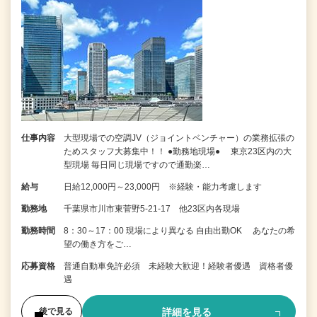
仕事内容
大型現場での空調JV（ジョイントベンチャー）の業務拡張の
ためスタッフ大募集中！！ ●勤務地現場● 東京23区内の大
型現場 毎日同じ現場ですので通勤楽…
給与
日給12,000円～23,000円 ※経験・能力考慮します
勤務地
千葉県市川市東菅野5-21-17 他23区内各現場
勤務時間
8：30～17：00 現場により異なる 自由出勤OK あなたの希
望の働き方をご…
応募資格
普通自動車免許必須 未経験大歓迎！経験者優遇 資格者優
遇
詳細を見る
後で見る