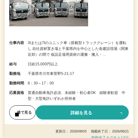
仕事内容
3tまたは7tのユニック車（搭載型トラッククレーン）を運転
し 自社資材置き場と千葉県内を中心とした各建設現場（関東
近郊）の間で 仮設足場用資材の運搬・搬入・…
給与
日給15,000円以上
勤務地
千葉県市川市東菅野5-21-17
勤務時間
8：30～17：00
応募資格
普通自動車免許必須、未経験・初心者OK 経験者歓迎 中
型・大型免許いずれか所持者
詳細を見る
後で見る
更新日： 2026/08/03 掲載終了日： 2026/08/21
掲載終了まであと14日