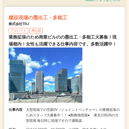
建設現場の墨出工・多能工
株式会社TRJ
アルバイト
準社員
業務拡張のため商業ビルのの墨出工・多能工大募集！現
場都内！女性も活躍できる仕事内容です。多数活躍中！
仕事内容
大型現場での空調JV（ジョイントベンチャー）の業務拡張の
ためスタッフ大募集中！！ ●勤務地現場● 東京23区内の大
型現場 毎日同じ現場ですので通勤楽…