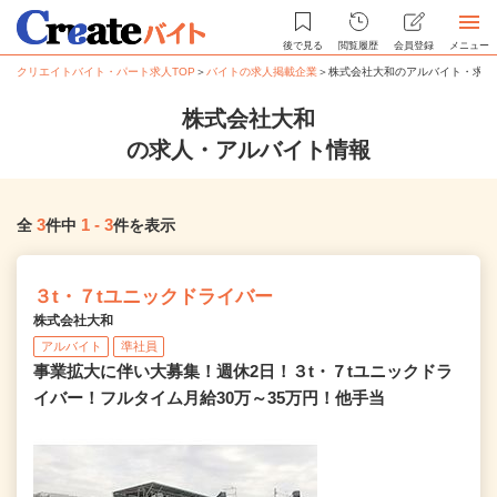
後で見る
閲覧履歴
会員登録
メニュー
クリエイトバイト・パート求人TOP
＞
バイトの求人掲載企業
＞
株式会社大和のアルバイト・求人
株式会社大和
の求人・アルバイト情報
3
1
-
3
全
件中
件を表示
３t・７tユニックドライバー
株式会社大和
アルバイト
準社員
事業拡大に伴い大募集！週休2日！３t・７tユニックドラ
イバー！フルタイム月給30万～35万円！他手当