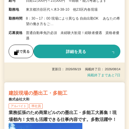
給与
日給12,000円～23,000円 ※経験・能力考慮します
勤務地
東京都渋谷区代々木3-38-10 他23区内各現場
勤務時間
8：30～17：00 現場により異なる 自由出勤OK あなたの希
望の働き方をご…
応募資格
普通自動車免許必須 未経験大歓迎！経験者優遇 資格者優
遇
詳細を見る
後で見る
更新日： 2026/06/19 掲載終了日： 2026/08/14
掲載終了まであと7日
建設現場の墨出工・多能工
株式会社大和
アルバイト
準社員
業務拡張のため商業ビルのの墨出工・多能工大募集！現
場都内！女性も活躍できる仕事内容です。多数活躍中！