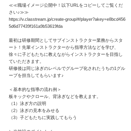
≪≪職場イメージ公開中！以下URLをコピーしてご覧くだ
さい♪≫≫

https://v.classtream.jp/create-group/#/player?akey=e8bcd456
5d6d77439f161a9b53619fda

最初は研修期間としてサブインストラクター業務からスタ
ート！先輩インストラクターから指導方法などを学び、
徐々に子どもたちに教えながらインストラクターを目指し
ていただきます。

研修後は同じ泳ぎのレベルでグループ化されたうちの1グル
ープを担当してもらいます♪

＜基本的な指導の流れ例＞

板キックやクロール、背泳ぎなどを教えます。

（1）泳ぎ方の説明

（2）泳ぎの見本をみせる

（3）子どもたちに実践してもらう
