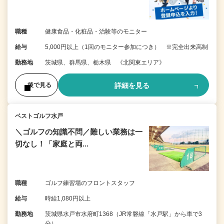
職種
健康食品・化粧品・治験等のモニター
給与
5,000円以上（1回のモニター参加につき） ※完全出来高制
勤務地
茨城県、群馬県、栃木県 《北関東エリア》
詳細を見る
後で見る
ベストゴルフ水戸
＼ゴルフの知識不問／難しい業務は一
切なし！「家庭と両...
職種
ゴルフ練習場のフロントスタッフ
給与
時給1,080円以上
勤務地
茨城県水戸市水府町1368（JR常磐線「水戸駅」から車で3
分）