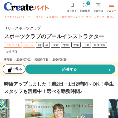
1
後で見る
閲覧履歴
会員登録
メニュー
クリエイトバイト・パート求人TOP
＞
茨城県
＞
茨城県水戸市
＞
リリースポーツクラブ 株式会社
リリースポーツクラブ
スポーツクラブのプールインストラクター
アルバイト
パート
朝
昼
夕方
午前
午後
日勤
男性活躍
女性活躍
更新日： 2026/07/01 掲載終了日： 2026/08/28
応募する
後で見る
時給アップしました！週2日・1日2時間～OK！学生
スタッフも活躍中！選べる勤務時間♪