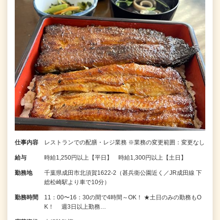
仕事内容
レストランでの配膳・レジ業務 ※業務の変更範囲：変更なし
給与
時給1,250円以上【平日】 時給1,300円以上【土日】
勤務地
千葉県成田市北須賀1622-2（甚兵衛公園近く／JR成田線 下
総松崎駅より車で10分）
勤務時間
11：00〜16：30の間で4時間～OK！ ★土日のみの勤務もO
K！ 週3日以上勤務…