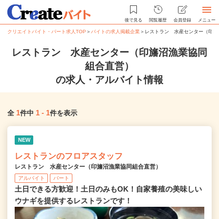
後で見る
閲覧履歴
会員登録
メニュー
クリエイトバイト・パート求人TOP
＞
バイトの求人掲載企業
＞
レストラン 水産センター（印旛
レストラン 水産センター（印旛沼漁業協同
組合直営）
の求人・アルバイト情報
1
1
-
1
全
件中
件を表示
NEW
レストランのフロアスタッフ
レストラン 水産センター（印旛沼漁業協同組合直営）
アルバイト
パート
土日できる方歓迎！土日のみもOK！自家養殖の美味しい
ウナギを提供するレストランです！