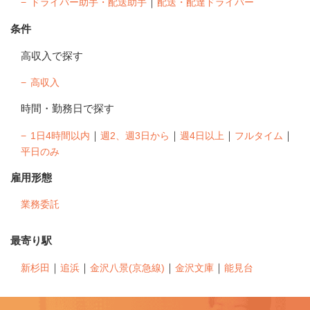
｜
ドライバー助手・配送助手
配送・配達ドライバー
条件
高収入で探す
高収入
時間・勤務日で探す
｜
｜
｜
｜
1日4時間以内
週2、週3日から
週4日以上
フルタイム
平日のみ
雇用形態
業務委託
最寄り駅
｜
｜
｜
｜
新杉田
追浜
金沢八景(京急線)
金沢文庫
能見台