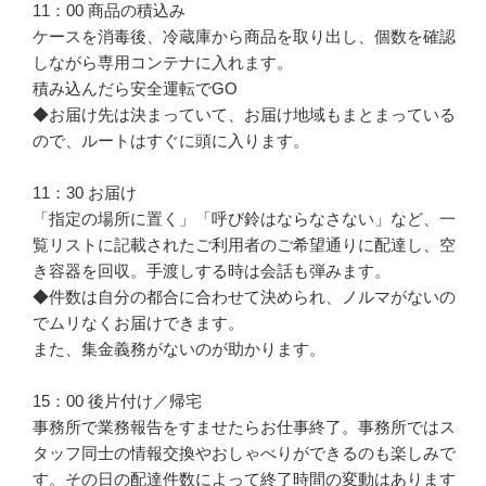
11：00 商品の積込み

ケースを消毒後、冷蔵庫から商品を取り出し、個数を確認
しながら専用コンテナに入れます。

積み込んだら安全運転でGO

◆お届け先は決まっていて、お届け地域もまとまっている
ので、ルートはすぐに頭に入ります。

11：30 お届け

「指定の場所に置く」「呼び鈴はならなさない」など、一
覧リストに記載されたご利用者のご希望通りに配達し、空
き容器を回収。手渡しする時は会話も弾みます。

◆件数は自分の都合に合わせて決められ、ノルマがないの
でムリなくお届けできます。

また、集金義務がないのが助かります。

15：00 後片付け／帰宅

事務所で業務報告をすませたらお仕事終了。事務所ではス
タッフ同士の情報交換やおしゃべりができるのも楽しみで
す。その日の配達件数によって終了時間の変動はあります