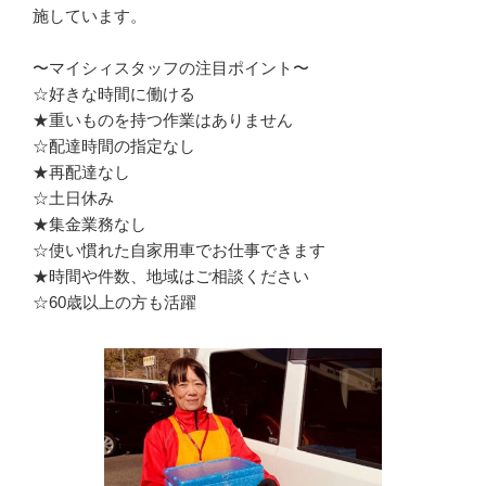
施しています。

〜マイシィスタッフの注目ポイント〜

☆好きな時間に働ける

★重いものを持つ作業はありません

☆配達時間の指定なし

★再配達なし

☆土日休み

★集金業務なし

☆使い慣れた自家用車でお仕事できます

★時間や件数、地域はご相談ください

☆60歳以上の方も活躍