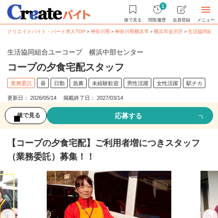
1
後で見る
閲覧履歴
会員登録
メニュー
クリエイトバイト・パート求人TOP
＞
神奈川県
＞
神奈川県横浜市
＞
横浜市金沢区
＞
生活協同組合
生活協同組合ユーコープ 横浜中部センター
コープの夕食宅配スタッフ
業務委託
昼
日勤
急募
未経験歓迎
男性活躍
女性活躍
駅チカ
更新日： 2026/05/14 掲載終了日： 2027/03/14
応募する
後で見る
【コープの夕食宅配】ご利用者増につきスタッフ
（業務委託）募集！！