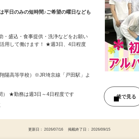
は平日のみの短時間♪ご希望の曜日なども
補助・盛込・食事提供・洗浄などをお願い
効活用して働けます！ ★週3日、4日程度
戸田翔陽高等学校）※JR埼京線「戸田駅」よ
.5時間） ★勤務は週3日～4日程度です
後で見
K