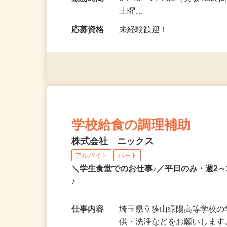
勤務時間
8：45～14：00（実働4.5
土曜…
応募資格
未経験歓迎！
学校給食の調理補助
株式会社 ニックス
アルバイト
パート
＼学生食堂でのお仕事♪／平日のみ・週2
♪
仕事内容
埼玉県立狭山緑陽高等学校