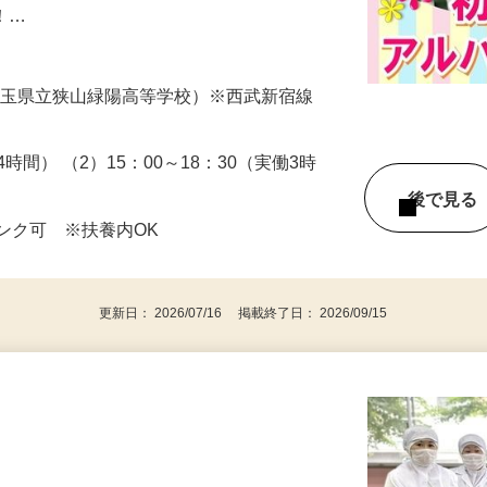
。 ★午後の空いた時間を有効活用できま
K！…
1（埼玉県立狭山緑陽高等学校）※西武新宿線
働4時間） （2）15：00～18：30（実働3時
後で見
ンク可 ※扶養内OK
更新日： 2026/07/16 掲載終了日： 2026/09/15