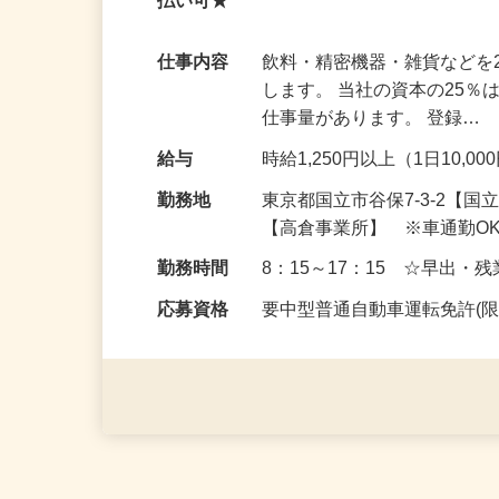
【入社祝い金有】副業・Wワーク・週1日
払い可★
仕事内容
飲料・精密機器・雑貨などを
します。 当社の資本の25
仕事量があります。 登録…
給与
時給1,250円以上（1日10,
勤務地
東京都国立市谷保7-3-2【
【高倉事業所】 ※車通勤O
勤務時間
8：15～17：15 ☆早出・
応募資格
要中型普通自動車運転免許(