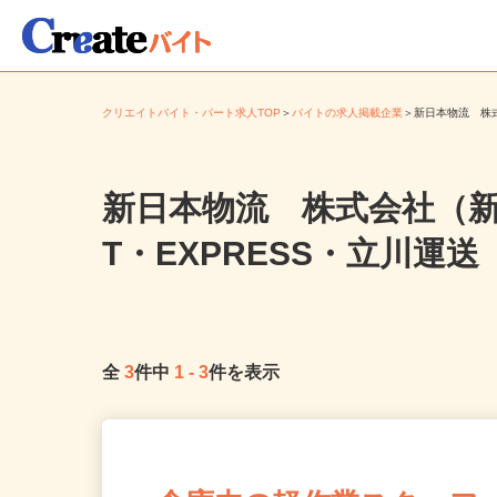
クリエイトバイト・パート求人TOP
＞
バイトの求人掲載企業
＞
新日本物流 株
新日本物流 株式会社（新
T・EXPRESS・立川運
全
3
件中
1
-
3
件を表示