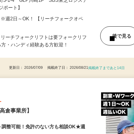
-1-4 GLP川崎1F SBS東芝ロジステ
ロジポート】
00 ※週2日～OK！ 【リーチフォークオペ
後で見
★リーチフォークリフトは要フォークリフ
る方・ハンディ経験ある方歓迎！
更新日： 2026/07/09 掲載終了日： 2026/08/21
掲載終了まであと14日
―
【高倉事業所】