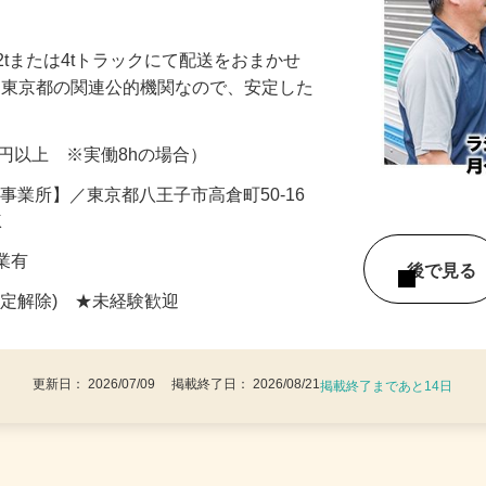
～調整可能！免許のない方も相談OK★週
2tまたは4tトラックにて配送をおまかせ
％は東京都の関連公的機関なので、安定した
000円以上 ※実働8hの場合）
国立事業所】／東京都八王子市高倉町50-16
K
残業有
後で見
限定解除) ★未経験歓迎
更新日： 2026/07/09 掲載終了日： 2026/08/21
掲載終了まであと14日