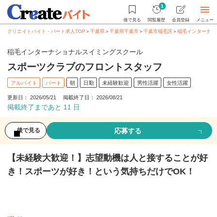
1
後で見る
閲覧履歴
会員登録
メニュー
クリエイトバイト・パート求人TOP
＞
千葉県
＞
千葉県千葉市
＞
千葉市稲毛区
＞
稲毛インターナシ
稲毛インターナショナルスイミングスクール
スポーツクラブのフロントスタッフ
アルバイト
パート
朝
日勤
未経験歓迎
男性活躍
女性活躍
更新日： 2026/05/21 掲載終了日： 2026/08/21
掲載終了まであと 11 日
応募する
後で見る
【未経験大歓迎！】志望動機は人と接することが好
き！スポーツが好き！という気持ちだけでOK！
募集情報