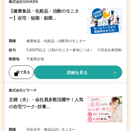
株式会社SOUKEN
【健康食品・化粧品・治験のモニタ
ー】在宅・短期・副業...
職種
健康食品・化粧品・治験等のモニター
給与
5,000円以上（1回のモニター参加につき） ※完全出来高制
勤務地
千葉県全域
詳細を見る
後で見る
株式会社ビサーチ
主婦（夫）・会社員多数活躍中！人気
の在宅ワーク♪扶養...
職種
完全在宅・商品お試しモニター