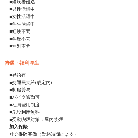
■経験者優遇

■男性活躍中

■女性活躍中

■学生活躍中

■経験不問

■学歴不問

■性別不問
待遇・福利厚生
■昇給有　

■交通費支給(規定内)

■制服貸与　

■バイク通勤可　

■社員登用制度

■施設利用無料

■受動喫煙対策：屋内禁煙
加入保険
社会保険完備（勤務時間による）