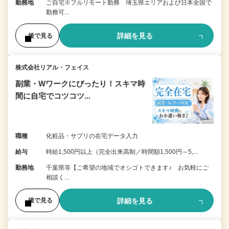
勤務地
ご自宅※フルリモート勤務 埼玉県エリアおよび日本全国で
勤務可...
詳細を見る
後で見る
株式会社リアル・フェイス
副業・Wワークにぴったり！スキマ時
間に自宅でコツコツ...
職種
化粧品・サプリの在宅データ入力
給与
時給1,500円以上（完全出来高制／時間額1,500円～5,...
勤務地
千葉県等【ご希望の地域でオシゴトできます♪ お気軽にご
相談く...
詳細を見る
後で見る