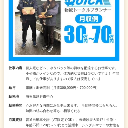
仕事内容
個人宅などへ、ゆうパック等の荷物を配達するお仕事です。
小荷物がメインなので、体力的な負担は少ないですよ！ 年間
通してお仕事がありますので収入は安定していま…
給与
報酬：出来高制（月収300,000円～700,000円）
勤務地
埼玉県越谷市中心
勤務時間
☆お好きな時間にお仕事出来ます。 ※他時間帯はもちろん、
時間の組み合わせ等もご相談くださ…
応募資格
普通自動車免許（AT限定でOK）、未経験者大歓迎！性別・
年齢不問！20代～50代まで活躍中！シングルマザーや女性も