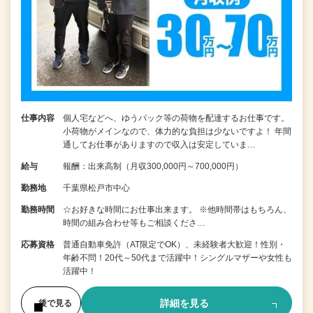
仕事内容
個人宅などへ、ゆうパック等の荷物を配達するお仕事です。
小荷物がメインなので、体力的な負担は少ないですよ！ 年間
通してお仕事がありますので収入は安定していま…
給与
報酬：出来高制（月収300,000円～700,000円）
勤務地
千葉県松戸市中心
勤務時間
☆お好きな時間にお仕事出来ます。 ※他時間帯はもちろん、
時間の組み合わせ等もご相談くださ…
応募資格
普通自動車免許（AT限定でOK）、未経験者大歓迎！性別・
年齢不問！20代～50代まで活躍中！シングルマザーや女性も
活躍中！
詳細を見る
後で見る