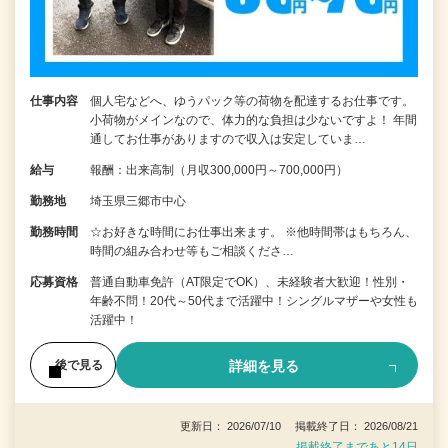
仕事内容
個人宅などへ、ゆうパック等の荷物を配達するお仕事です。
小荷物がメインなので、体力的な負担は少ないですよ！ 年間
通してお仕事がありますので収入は安定していま…
給与
報酬：出来高制（月収300,000円～700,000円）
勤務地
埼玉県三郷市中心
勤務時間
☆お好きな時間にお仕事出来ます。 ※他時間帯はもちろん、
時間の組み合わせ等もご相談くださ…
応募資格
普通自動車免許（AT限定でOK）、未経験者大歓迎！性別・
年齢不問！20代～50代まで活躍中！シングルマザーや女性も
活躍中！
詳細を見る
後で見る
更新日： 2026/07/10 掲載終了日： 2026/08/21
掲載終了まであと14日