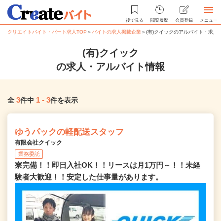
後で見る
閲覧履歴
会員登録
メニュー
クリエイトバイト・パート求人TOP
＞
バイトの求人掲載企業
＞
(有)クイックのアルバイト・求人
(有)クイック
の求人・アルバイト情報
3
1
-
3
全
件中
件を表示
ゆうパックの軽配送スタッフ
有限会社クイック
業務委託
寮完備！！即日入社OK！！リースは月1万円～！！未経
験者大歓迎！！安定した仕事量があります。