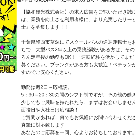
週2日から勤務OK！ 定年後の方も可！ 運転経験を
【協和観光株式会社】の求人広告をご覧いただき
は、業務を向上させ利用者様に、より充実したサ
士』を募集します！！

千葉県印西市草深にてスクールバスの送迎運転士
ちで、大型バス2年以上の乗務経験がある方は、
ろん定年後の勤務もOK！「運転経験を活かしてま
募ください。ブランクがある方も大歓迎！ベテラ
すのでご安心ください。

勤務は週2日～応相談。

5：30～20：30の間のシフト制ですが、その他の
少しでもご興味を持たれたら、まずはお会いしませ
面接日や入社日は応相談！

ご質問があれば、何でもお気軽にお問い合わせくだ