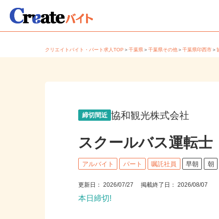
クリエイトバイト・パート求人TOP
＞
千葉県
＞
千葉県その他
＞
千葉県印西市
協和観光株式会社
締切間近
スクールバス運転士
アルバイト
パート
嘱託社員
早朝
朝
更新日： 2026/07/27 掲載終了日： 2026/08/07
本日締切!