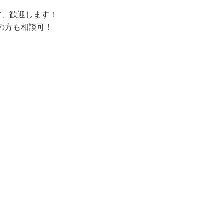
す。

方、歓迎します！

の方も相談可！



し