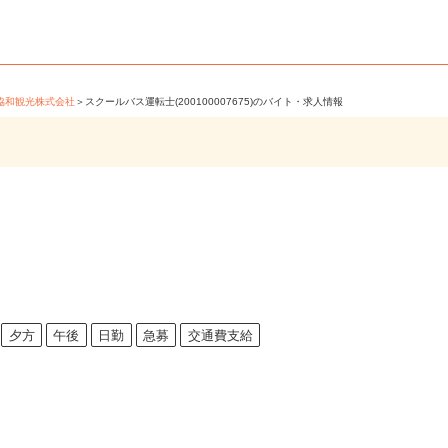
＞
協和観光株式会社
＞
スクールバス運転士(200100007675)のバイト・求人情報
夕方
午後
日勤
急募
交通費支給