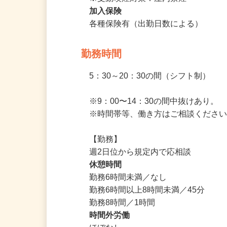
マイカー通勤OK

※受動喫煙対策：屋内禁煙
加入保険
各種保険有（出勤日数による）
勤務時間
5：30～20：30の間（シフト制）

※9：00〜14：30の間中抜けあり。

※時間帯等、働き方はご相談ください
【勤務】

週2日位から規定内で応相談
休憩時間
勤務6時間未満／なし  

勤務6時間以上8時間未満／45分

勤務8時間／1時間