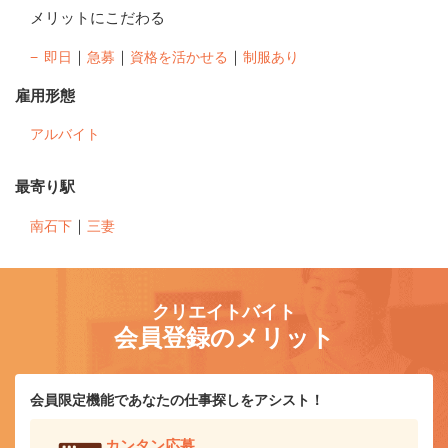
メリットにこだわる
｜
｜
｜
即日
急募
資格を活かせる
制服あり
雇用形態
アルバイト
最寄り駅
｜
南石下
三妻
クリエイトバイト
会員登録のメリット
会員限定機能であなたの仕事探しをアシスト！
カンタン応募