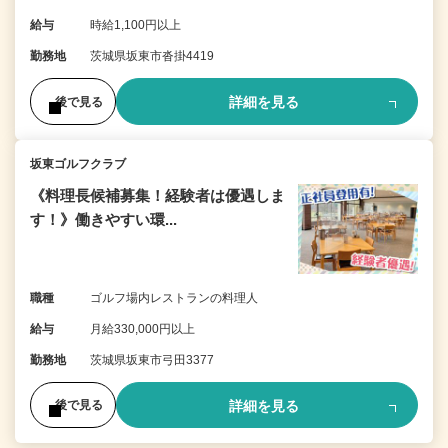
給与
時給1,100円以上
勤務地
茨城県坂東市沓掛4419
詳細を見る
後で見る
坂東ゴルフクラブ
《料理長候補募集！経験者は優遇しま
す！》働きやすい環...
職種
ゴルフ場内レストランの料理人
給与
月給330,000円以上
勤務地
茨城県坂東市弓田3377
詳細を見る
後で見る