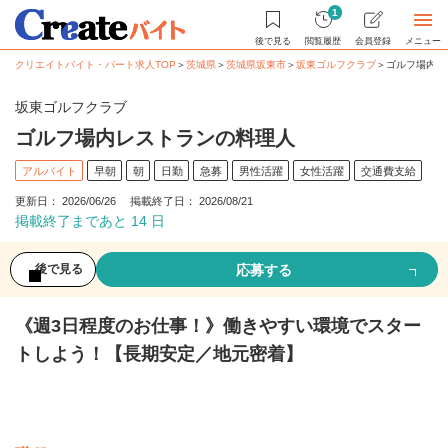
1
後で見る
閲覧履歴
会員登録
メニュー
クリエイトバイト・パート求人TOP
＞
茨城県
＞
茨城県坂東市
＞
坂東ゴルフクラブ
＞
ゴルフ場内レス
坂東ゴルフクラブ
ゴルフ場内レストランの料理人
アルバイト
早朝
朝
日勤
急募
男性活躍
女性活躍
交通費支給
更新日： 2026/06/26 掲載終了日： 2026/08/21
掲載終了まであと 14 日
応募する
後で見る
《週3日程度のお仕事！》働きやすい環境でスター
トしよう！【長期安定／地元密着】
募集情報