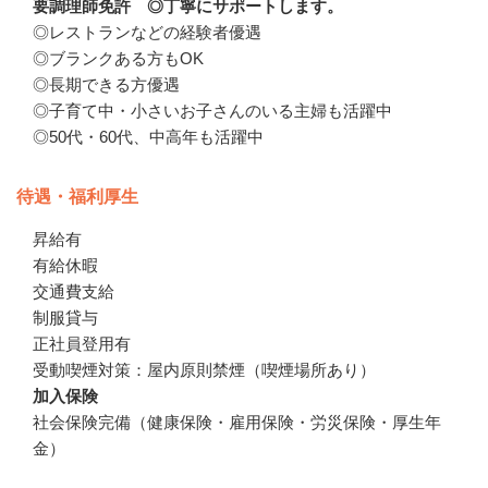
要調理師免許 ◎丁寧にサポートします。
◎レストランなどの経験者優遇

◎ブランクある方もOK

◎長期できる方優遇

◎子育て中・小さいお子さんのいる主婦も活躍中

◎50代・60代、中高年も活躍中
待遇・福利厚生
昇給有

有給休暇

交通費支給

制服貸与

正社員登用有

受動喫煙対策：屋内原則禁煙（喫煙場所あり）
加入保険
社会保険完備（健康保険・雇用保険・労災保険・厚生年
金）