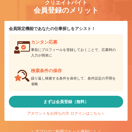
クリエイトバイト
会員登録のメリット
会員限定機能であなたの仕事探しをアシスト！
カンタン応募
事前にプロフィールを登録しておくことで、応募時の
入力が簡単に
検索条件の保存
繰り返し検索する条件を保存して、条件設定の手間を
省略
まずは会員登録（無料）
アカウントをお持ちの方 ログインはこちら＞
＼アプリのご利用でもっと便利に！／