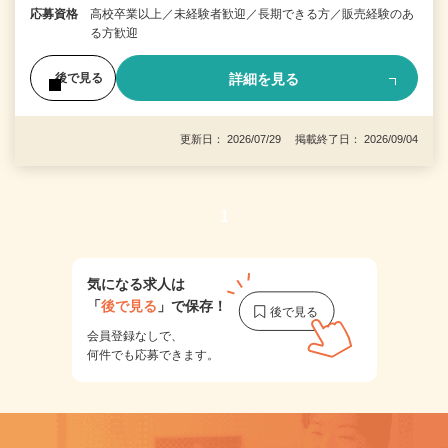
応募資格
高校卒業以上／未経験者歓迎／長期できる方／販売経験のあ
る方歓迎
詳細を見る
後で見る
更新日： 2026/07/29 掲載終了日： 2026/09/04
1
気になる求人は
「
後で見る
」で保存！
会員登録なしで、
何件でも応募できます。