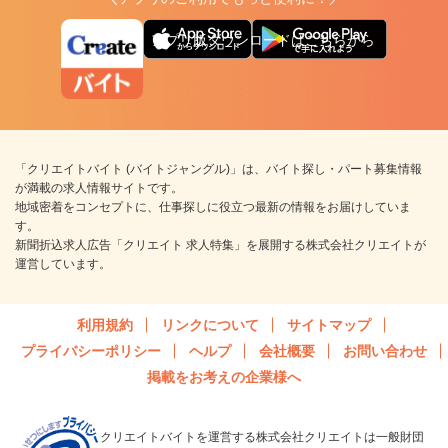
アプリ版ダウンロードはこちらから
「クリエイトバイト (バイトジャングル)」は、バイト探し・パート募集情報
が満載の求人情報サイトです。
地域密着をコンセプトに、仕事探しに役立つ最新の情報をお届けしていま
す。
新聞折込求人広告「クリエイト 求人特集」を展開する株式会社クリエイトが
運営しています。
利用規約
リンクについて
サイトマップ
プライバシーポリシー
ヘルプ
会社概要
お問い合わせ
掲載をお考えの企業様へ
クリエイトバイトを運営する株式会社クリエイトは一般財団