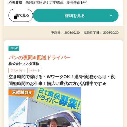
応募資格
未経験者歓迎！定年60歳（例外事由1号）
詳細を見る
後で見る
更新日： 2026/07/30 掲載終了日： 2026/10/30
NEW
パンの夜間4t配送ドライバー
株式会社マスダ運輸
アルバイト
パート
空き時間で稼げる・WワークOK！週3日勤務から可・夜
間短時間のお仕事！幅広い世代の方が活躍中です★