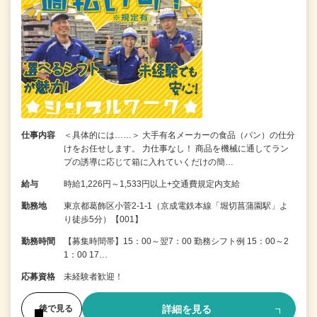
仕事内容
＜具体的には……＞ 大手有名メーカーの食品（パン）の仕分
けをお任せします。 力仕事なし！ 商品を機械に通してラン
プの誘導に応じて箱に入れていくだけの簡…
給与
時給1,226円～1,533円以上+交通費規定内支給
勤務地
東京都葛飾区小菅2-1-1（京成電鉄本線「堀切菖蒲園駅」よ
り徒歩5分）【001】
勤務時間
【募集時間帯】15：00～翌7：00 勤務シフト例 15：00～2
1：00 17…
応募資格
未経験者歓迎！
詳細を見る
後で見る