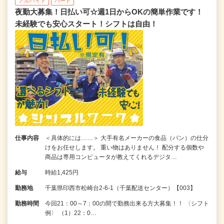
アルバイト
パート
夜勤大募集！日払い可☆週1日からOKの簡単作業です！
未経験でも安心スタート！シフトは自由！
仕事内容
＜具体的には……＞ 大手有名メーカーの食品（パン）の仕分
けをお任せします。 重い物はありません！ 配分する個数や
商品は専用コンピュータが教えてくれるデジタ…
給与
時給1,425円
勤務地
千葉県印西市松崎台2-6-1（千葉配送センター）【003】
勤務時間
今回21：00～7：00の間で勤務出来る方大募集！！ 〈シフト
例〉 （1）22：0…