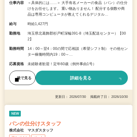
仕事内容
＜具体的には……＞ 大手有名メーカーの食品（パン）の仕分
けをお任せします。 重い物ありません！ 配分する個数や商
品は専用コンピュータが教えてくれるデジタル…
給与
時給1,427円
勤務地
埼玉県北葛飾郡杉戸町深輪391-8（埼玉配送センター）【00
2】
勤務時間
14：00～翌4：00の間で応相談（希望シフト制） その他セン
ター稼働時間内19：00～…
応募資格
未経験者歓迎！定年60歳（例外事由1号）
詳細を見る
後で見る
更新日： 2026/07/30 掲載終了日： 2026/10/30
NEW
パンの仕分けスタッフ
株式会社 マスダスタッフ