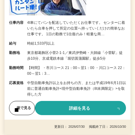
仕事内容
4t車にてパンを配送していただくお仕事です。 センターに着
いたら台車を押して所定の位置へ持っていくだけの簡単なお
仕事です。 1日の勤務で1往復のみ！軽量な商…
給与
時給1,533円以上
勤務地
東京都葛飾区小菅2-1-1／東武伊勢崎・大師線「小菅駅」徒
歩10分、京成電鉄本線「堀切菖蒲園駅」徒歩5分
勤務時間
【時間】 ・市川コース 21：00～翌1：00 ・川口コース 22：
00～翌1：3…
応募資格
中型自動車免許以上をお持ちの方、または平成19年6月1日以
前に普通自動車免許<現中型自動車免許（8t未満限定）>を取
得した方
詳細を見る
後で見る
更新日： 2026/07/30 掲載終了日： 2026/10/30