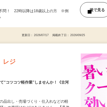
）18：00～翌2：15 ☆時間は相談可 ☆勤
後で見
不問！ 22時以降は18歳以上の方 ※例
る
更新日： 2026/07/17 掲載終了日： 2026/09/25
、レジ
れて“コツコツ軽作業”しませんか！《古河