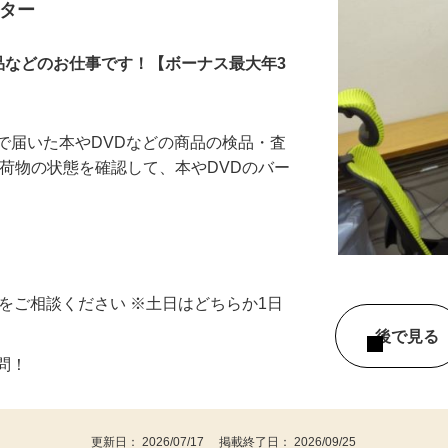
受付、査定、入力スタッフ
ンター
品などのお仕事です！【ボーナス最大年3
で届いた本やDVDなどの商品の検品・査
お荷物の状態を確認して、本やDVDのバー
…
の曜日をご相談ください ※土日はどちらか1日
後で見
不問！