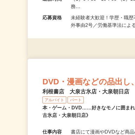
勤務時間
（1）9：30～19：00 （2
務…
応募資格
未経験者大歓迎！学歴・職歴
外事由2号／労働基準法によ
DVD・漫画などの品出し
利根書店 大泉古氷店・大泉朝日店
アルバイト
パート
本・ゲーム・DVD……好きなモノに囲ま
古氷店・大泉朝日店》