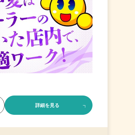
る
詳細を見る