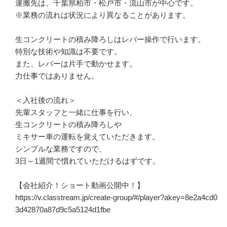
運搬先は、千葉県柏市・松戸市・流山市が中心です。

※業務の流れは状況により異なることがあります。

生コンクリートの積み降ろしはレバー操作で行います。

特別な技術や知識は不要です。

また、レバーは片手で動かせます。

力仕事ではありません。

＜入社後の流れ＞

先輩スタッフと一緒に仕事を行い、

生コンクリートの積み降ろしや

ミキサー車の運転を覚えていただきます。

シンプルな業務ですので、

3日～1週間で慣れていただけるはずです。

【会社紹介！ショート動画公開中！】

https://v.classtream.jp/create-group/#/player?akey=8e2a4cd0
3d42870a87d9c5a5124d1fbe
