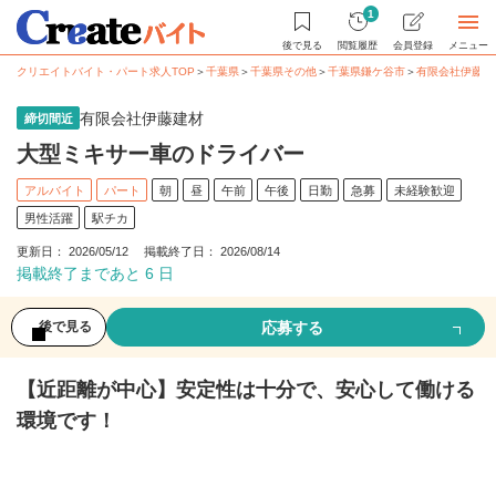
1
後で見る
閲覧履歴
会員登録
メニュー
クリエイトバイト・パート求人TOP
＞
千葉県
＞
千葉県その他
＞
千葉県鎌ケ谷市
＞
有限会社伊藤建
有限会社伊藤建材
締切間近
大型ミキサー車のドライバー
アルバイト
パート
朝
昼
午前
午後
日勤
急募
未経験歓迎
男性活躍
駅チカ
更新日： 2026/05/12 掲載終了日： 2026/08/14
掲載終了まであと 6 日
応募する
後で見る
【近距離が中心】安定性は十分で、安心して働ける
環境です！
募集情報