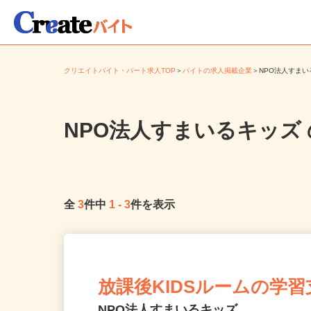
クリエイトバイト・パート求人TOP
＞
バイトの求人掲載企業
＞
NPO法人すま
NPO法人すまいるキッ
全
3
件中
1
-
3
件を表示
放課後KIDSルームの学