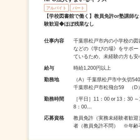
NPO法人すまいるキッズ
アルバイト
パート
【学校図書館で働く】教員免許or塾講師
験歓迎◆ほぼ残業なし
仕事内容
千葉県松戸市内の小学校の
などの《学びの場》をサポー
ているため、未経験の方も
給与
時給1,200円以上
勤務地
（A）千葉県松戸市中矢切54
千葉県松戸市松飛台59 （D）
勤務時間
［平日］11：00 or 13：3
8：00…
応募資格
教員免許（実務未経験者歓
者（教員免許不問） ※年