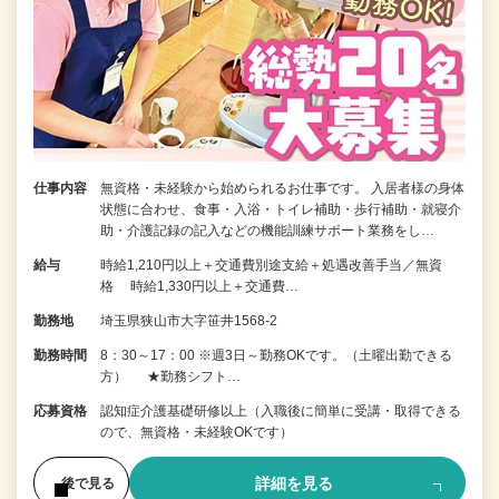
仕事内容
無資格・未経験から始められるお仕事です。 入居者様の身体
状態に合わせ、食事・入浴・トイレ補助・歩行補助・就寝介
助・介護記録の記入などの機能訓練サポート業務をし…
給与
時給1,210円以上＋交通費別途支給＋処遇改善手当／無資
格 時給1,330円以上＋交通費…
勤務地
埼玉県狭山市大字笹井1568-2
勤務時間
8：30～17：00 ※週3日～勤務OKです。（土曜出勤できる
方） ★勤務シフト…
応募資格
認知症介護基礎研修以上（入職後に簡単に受講・取得できる
ので、無資格・未経験OKです）
詳細を見る
後で見る