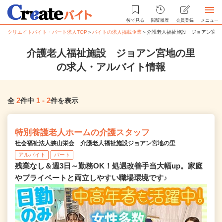
後で見る
閲覧履歴
会員登録
メニュー
クリエイトバイト・パート求人TOP
＞
バイトの求人掲載企業
＞
介護老人福祉施設 ジョアン宮地
介護老人福祉施設 ジョアン宮地の里
の求人・アルバイト情報
2
1
-
2
全
件中
件を表示
特別養護老人ホームの介護スタッフ
社会福祉法人狭山栄会 介護老人福祉施設ジョアン宮地の里
アルバイト
パート
残業なし＆週3日～勤務OK！処遇改善手当大幅up。家庭
やプライベートと両立しやすい職場環境です♪