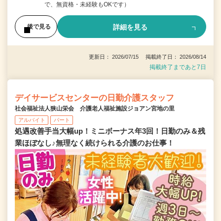
で、無資格・未経験もOKです）
詳細を見る
後で見る
更新日： 2026/07/15 掲載終了日： 2026/08/14
掲載終了まであと7日
デイサービスセンターの日勤介護スタッフ
社会福祉法人狭山栄会 介護老人福祉施設ジョアン宮地の里
アルバイト
パート
処遇改善手当大幅up！ミニボーナス年3回！日勤のみ＆残
業ほぼなし♪無理なく続けられる介護のお仕事！