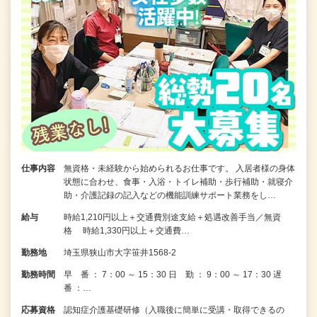
仕事内容
無資格・未経験から始められるお仕事です。 入居者様の身体
状態に合わせ、食事・入浴・トイレ補助・歩行補助・就寝介
助・介護記録の記入などの機能訓練サポート業務をし…
給与
時給1,210円以上＋交通費別途支給＋処遇改善手当／無資
格 時給1,330円以上＋交通費…
勤務地
埼玉県狭山市大字笹井1568-2
勤務時間
早 番 ： 7：00 ～ 15：30 日 勤 ： 9：00 ～ 17：30 遅
番 ：…
応募資格
認知症介護基礎研修（入職後に簡単に受講・取得できるの