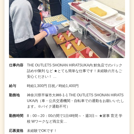
仕事内容
THE OUTLETS SHONAN HIRATSUKA内 鮮魚店でのパック
詰めや陳列 など ★とても簡単な仕事です！未経験の方もご
安心ください！ …
給与
時給1,300円 日祝／時給1,400円
勤務地
神奈川県平塚市大神8-1-1 THE OUTLETS SHONAN HIRATS
UKA内（車・公共交通機関・自転車での通勤をお願いいたし
ます。※バイク通勤不可）
勤務時間
8：00～20：00の間で1日4時間～・週3日～ ★家事 育児 学
校 Wワークなど両立安…
応募資格
未経験でOKです！