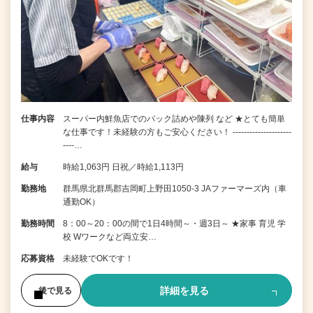
仕事内容
スーパー内鮮魚店でのパック詰めや陳列 など ★とても簡単
な仕事です！未経験の方もご安心ください！ ---------------------
----…
給与
時給1,063円 日祝／時給1,113円
勤務地
群馬県北群馬郡吉岡町上野田1050-3 JAファーマーズ内（車
通勤OK）
勤務時間
8：00～20：00の間で1日4時間～・週3日～ ★家事 育児 学
校 Wワークなど両立安…
応募資格
未経験でOKです！
詳細を見る
後で見る