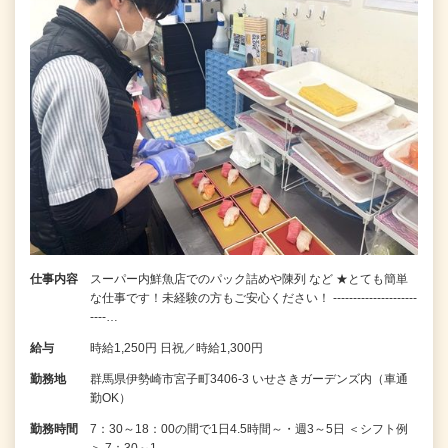
仕事内容
スーパー内鮮魚店でのパック詰めや陳列 など ★とても簡単
な仕事です！未経験の方もご安心ください！ ---------------------
----…
給与
時給1,250円 日祝／時給1,300円
勤務地
群馬県伊勢崎市宮子町3406-3 いせさきガーデンズ内（車通
勤OK）
勤務時間
7：30～18：00の間で1日4.5時間～・週3～5日 ＜シフト例
＞ 7：30～1…