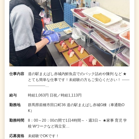
仕事内容
道の駅まえばし赤城内鮮魚店でのパック詰めや陳列 など ★
とても簡単な仕事です！未経験の方もご安心ください！ ------
--------------…
給与
時給1,063円 日祝／時給1,113円
勤務地
群馬県前橋市田口町36 道の駅まえばし赤城G棟（車通勤O
K）
勤務時間
8：00～20：00の間で1日4時間～・週3日～ ★家事 育児 学
校 Wワークなど両立安…
応募資格
未経験でOKです！