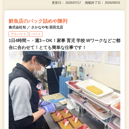
更新日： 2026/07/17 掲載終了日： 2026/08/31
鮮魚店のパック詰めや陳列
株式会社旬 ／ さかなや旬 荏田北店
アルバイト
パート
1日4時間～・週3～OK！家事 育児 学校 Wワークなどご都
合に合わせて！とても簡単な仕事です！