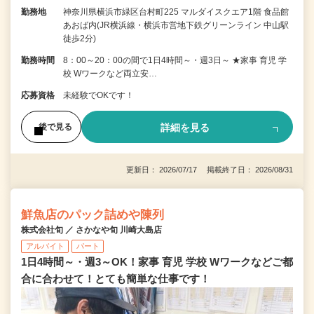
勤務地
神奈川県横浜市緑区台村町225 マルダイスクエア1階 食品館
あおば内(JR横浜線・横浜市営地下鉄グリーンライン 中山駅
徒歩2分)
勤務時間
8：00～20：00の間で1日4時間～・週3日～ ★家事 育児 学
校 Wワークなど両立安…
応募資格
未経験でOKです！
詳細を見る
後で見る
更新日： 2026/07/17 掲載終了日： 2026/08/31
鮮魚店のパック詰めや陳列
株式会社旬 ／ さかなや旬 川崎大島店
アルバイト
パート
1日4時間～・週3～OK！家事 育児 学校 Wワークなどご都
合に合わせて！とても簡単な仕事です！