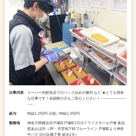
仕事内容
スーパー内鮮魚店でのパック詰めや陳列 など ★とても簡単
な仕事です！未経験の方もご安心ください！ ---------------------
----…
給与
時給1,250円 日祝／時給1,350円
勤務地
神奈川県横浜市戸塚区戸塚町1313-7 ライズモール戸塚 食品
館あおば内（JR・市営地下鉄ブルーライン 戸塚駅より神奈
中バス 日の出橋下車 徒歩1分）