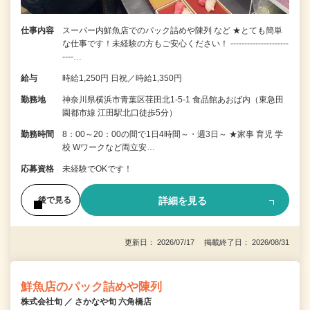
仕事内容
スーパー内鮮魚店でのパック詰めや陳列 など ★とても簡単
な仕事です！未経験の方もご安心ください！ ---------------------
----…
給与
時給1,250円 日祝／時給1,350円
勤務地
神奈川県横浜市青葉区荏田北1-5-1 食品館あおば内（東急田
園都市線 江田駅北口徒歩5分）
勤務時間
8：00～20：00の間で1日4時間～・週3日～ ★家事 育児 学
校 Wワークなど両立安…
応募資格
未経験でOKです！
詳細を見る
後で見る
更新日： 2026/07/17 掲載終了日： 2026/08/31
鮮魚店のパック詰めや陳列
株式会社旬 ／ さかなや旬 六角橋店