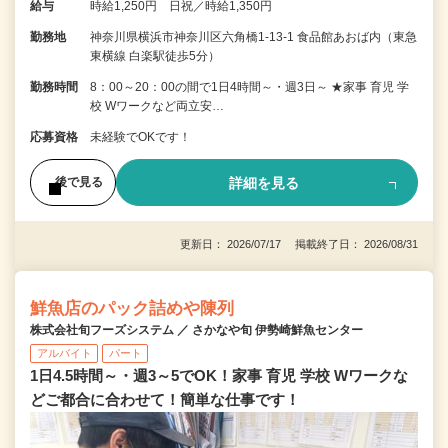
給与
時給1,250円 日祝／時給1,350円
勤務地
神奈川県横浜市神奈川区六角橋1-13-1 食品館あおば内（東急
東横線 白楽駅徒歩5分）
勤務時間
8：00～20：00の間で1日4時間～・週3日～ ★家事 育児 学
校 Wワークなど両立安…
応募資格
未経験でOKです！
詳細を見る
後で見る
更新日： 2026/07/17 掲載終了日： 2026/08/31
鮮魚店のパック詰めや陳列
株式会社旬フーズシステム ／ さかなや旬 伊勢崎鮮魚センター
アルバイト
パート
1日4.5時間～・週3～5でOK！家事 育児 学校 Wワークな
どご都合に合わせて！簡単な仕事です！