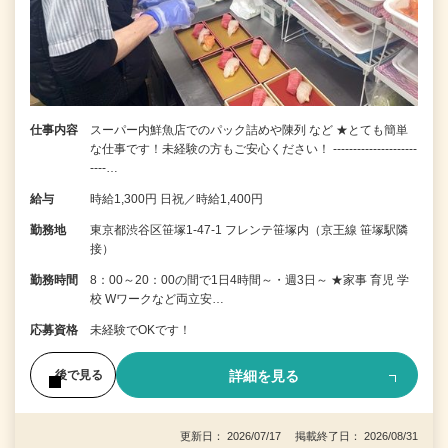
仕事内容
スーパー内鮮魚店でのパック詰めや陳列 など ★とても簡単
な仕事です！未経験の方もご安心ください！ ---------------------
----…
給与
時給1,300円 日祝／時給1,400円
勤務地
東京都渋谷区笹塚1-47-1 フレンテ笹塚内（京王線 笹塚駅隣
接）
勤務時間
8：00～20：00の間で1日4時間～・週3日～ ★家事 育児 学
校 Wワークなど両立安…
応募資格
未経験でOKです！
詳細を見る
後で見る
更新日： 2026/07/17 掲載終了日： 2026/08/31