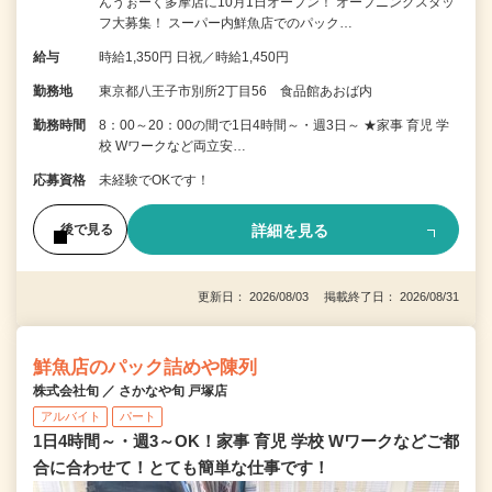
んうぉーく多摩店に10月1日オープン！ オープニングスタッ
フ大募集！ スーパー内鮮魚店でのパック…
給与
時給1,350円 日祝／時給1,450円
勤務地
東京都八王子市別所2丁目56 食品館あおば内
勤務時間
8：00～20：00の間で1日4時間～・週3日～ ★家事 育児 学
校 Wワークなど両立安…
応募資格
未経験でOKです！
詳細を見る
後で見る
更新日： 2026/08/03 掲載終了日： 2026/08/31
鮮魚店のパック詰めや陳列
株式会社旬 ／ さかなや旬 戸塚店
アルバイト
パート
1日4時間～・週3～OK！家事 育児 学校 Wワークなどご都
合に合わせて！とても簡単な仕事です！