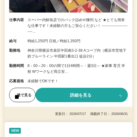
仕事内容
スーパー内鮮魚店でのパック詰めや陳列 など ★とても簡単
な仕事です！未経験の方もご安心ください！ ---------------------
----…
給与
時給1,250円 日祝／時給1,350円
勤務地
神奈川県横浜市泉区中田南3-2-38 Aコープ内（横浜市営地下
鉄ブルーライン 中田駅1番出口 徒歩2分）
勤務時間
8：00～20：00の間で1日4時間～・週3日～ ★家事 育児 学
校 Wワークなど両立安…
応募資格
未経験でOKです！
詳細を見る
後で見る
更新日： 2026/07/17 掲載終了日： 2026/08/31
NEW