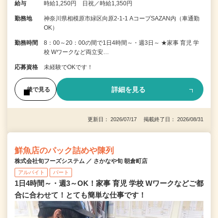
給与
時給1,250円 日祝／時給1,350円
勤務地
神奈川県相模原市緑区向原2-1-1 AコープSAZAN内（車通勤
OK）
勤務時間
8：00～20：00の間で1日4時間～・週3日～ ★家事 育児 学
校 Wワークなど両立安…
応募資格
未経験でOKです！
詳細を見る
後で見る
更新日： 2026/07/17 掲載終了日： 2026/08/31
鮮魚店のパック詰めや陳列
株式会社旬フーズシステム ／ さかなや旬 朝倉町店
アルバイト
パート
1日4時間～・週3～OK！家事 育児 学校 Wワークなどご都
合に合わせて！とても簡単な仕事です！