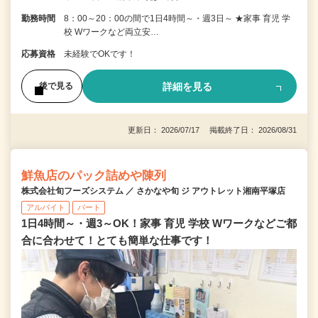
勤務時間
8：00～20：00の間で1日4時間～・週3日～ ★家事 育児 学
校 Wワークなど両立安…
応募資格
未経験でOKです！
詳細を見る
後で見る
更新日： 2026/07/17 掲載終了日： 2026/08/31
鮮魚店のパック詰めや陳列
株式会社旬フーズシステム ／ さかなや旬 ジ アウトレット湘南平塚店
アルバイト
パート
1日4時間～・週3～OK！家事 育児 学校 Wワークなどご都
合に合わせて！とても簡単な仕事です！