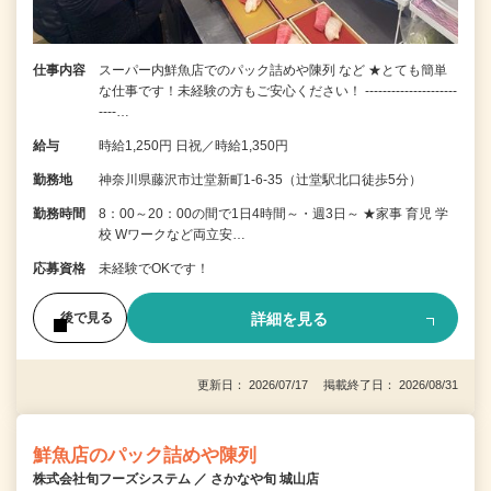
仕事内容
スーパー内鮮魚店でのパック詰めや陳列 など ★とても簡単
な仕事です！未経験の方もご安心ください！ ---------------------
----…
給与
時給1,250円 日祝／時給1,350円
勤務地
神奈川県藤沢市辻堂新町1-6-35（辻堂駅北口徒歩5分）
勤務時間
8：00～20：00の間で1日4時間～・週3日～ ★家事 育児 学
校 Wワークなど両立安…
応募資格
未経験でOKです！
詳細を見る
後で見る
更新日： 2026/07/17 掲載終了日： 2026/08/31
鮮魚店のパック詰めや陳列
株式会社旬フーズシステム ／ さかなや旬 城山店