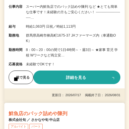
仕事内容
スーパー内鮮魚店でのパック詰めや陳列 など ★とても簡単
な仕事です！未経験の方もご安心ください！ ---------------------
----…
給与
時給1,063円 日祝／時給1,113円
勤務地
群馬県高崎市棟高町1675-37 JAファーマーズ内（車通勤O
K）
勤務時間
8：00～20：00の間で1日4時間～・週3日～ ★家事 育児 学
校 Wワークなど両立安…
応募資格
未経験でOKです！
詳細を見る
後で見る
更新日： 2026/07/17 掲載終了日： 2026/08/31
鮮魚店のパック詰めや陳列
株式会社旬 ／ さかなや旬 中山店
アルバイト
パート