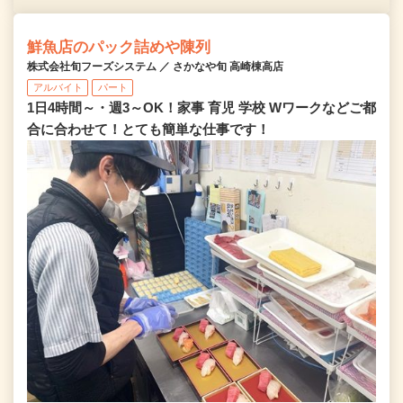
鮮魚店のパック詰めや陳列
株式会社旬フーズシステム ／ さかなや旬 高崎棟高店
アルバイト
パート
1日4時間～・週3～OK！家事 育児 学校 Wワークなどご都
合に合わせて！とても簡単な仕事です！