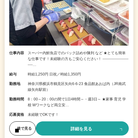
仕事内容
スーパー内鮮魚店でのパック詰めや陳列 など ★とても簡単
な仕事です！未経験の方もご安心ください！ ---------------------
----…
給与
時給1,250円 日祝／時給1,350円
勤務地
神奈川県横浜市鶴見区矢向6-6-23 食品館あおば内（JR南武
線矢向駅前）
勤務時間
8：00～20：00の間で1日4時間～・週3日～ ★家事 育児 学
校 Wワークなど両立安…
応募資格
未経験でOKです！
詳細を見る
後で見る