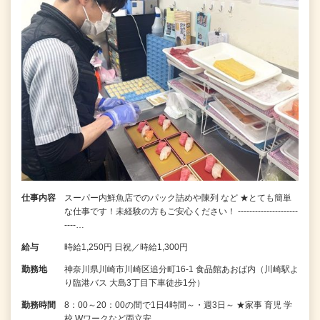
仕事内容
スーパー内鮮魚店でのパック詰めや陳列 など ★とても簡単
な仕事です！未経験の方もご安心ください！ ---------------------
----…
給与
時給1,250円 日祝／時給1,300円
勤務地
神奈川県川崎市川崎区追分町16-1 食品館あおば内（川崎駅よ
り臨港バス 大島3丁目下車徒歩1分）
勤務時間
8：00～20：00の間で1日4時間～・週3日～ ★家事 育児 学
校 Wワークなど両立安…