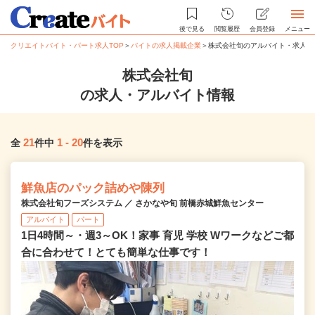
後で見る
閲覧履歴
会員登録
メニュー
クリエイトバイト・パート求人TOP
＞
バイトの求人掲載企業
＞
株式会社旬のアルバイト・求人情
株式会社旬
の求人・アルバイト情報
21
1
-
20
全
件中
件を表示
鮮魚店のパック詰めや陳列
株式会社旬フーズシステム ／ さかなや旬 前橋赤城鮮魚センター
アルバイト
パート
1日4時間～・週3～OK！家事 育児 学校 Wワークなどご都
合に合わせて！とても簡単な仕事です！