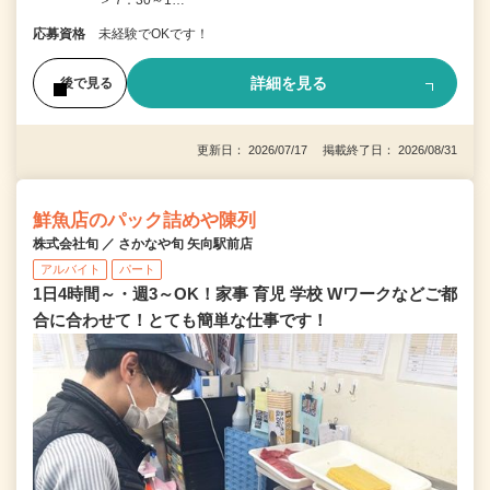
応募資格
未経験でOKです！
詳細を見る
後で見る
更新日： 2026/07/17 掲載終了日： 2026/08/31
鮮魚店のパック詰めや陳列
株式会社旬 ／ さかなや旬 矢向駅前店
アルバイト
パート
1日4時間～・週3～OK！家事 育児 学校 Wワークなどご都
合に合わせて！とても簡単な仕事です！