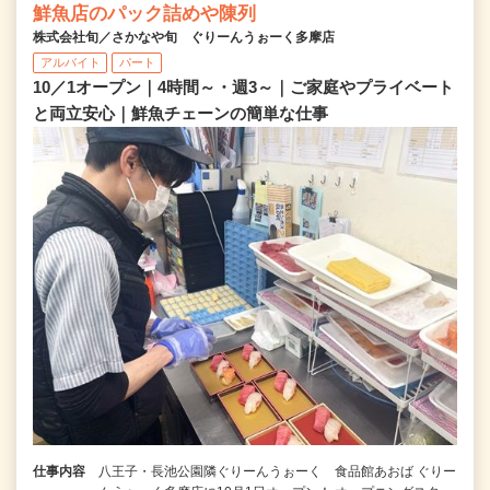
鮮魚店のパック詰めや陳列
株式会社旬／さかなや旬 ぐりーんうぉーく多摩店
アルバイト
パート
10／1オープン｜4時間～・週3～｜ご家庭やプライベート
と両立安心｜鮮魚チェーンの簡単な仕事
仕事内容
八王子・長池公園隣ぐりーんうぉーく 食品館あおば ぐりー