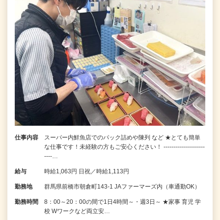
仕事内容
スーパー内鮮魚店でのパック詰めや陳列 など ★とても簡単
な仕事です！未経験の方もご安心ください！ ---------------------
----…
給与
時給1,063円 日祝／時給1,113円
勤務地
群馬県前橋市朝倉町143-1 JAファーマーズ内（車通勤OK）
勤務時間
8：00～20：00の間で1日4時間～・週3日～ ★家事 育児 学
校 Wワークなど両立安…