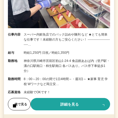
仕事内容
スーパー内鮮魚店でのパック詰めや陳列 など ★とても簡単
な仕事です！未経験の方もご安心ください！ ---------------------
----…
給与
時給1,250円 日祝／時給1,350円
勤務地
神奈川県川崎市宮前区初山1-24-4 食品館あおば内（登戸駅・
溝の口駅南口・柿生駅南口 各バスあり。バス停下車徒歩1
分）
勤務時間
8：00～20：00の間で1日4時間～・週3日～ ★家事 育児 学
校 Wワークなど両立安…
応募資格
未経験でOKです！
詳細を見る
後で見る