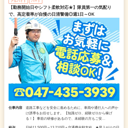
アルバイト
パート
【勤務開始日やシフト柔軟対応★】隊員第一の気配り
で、高定着率が自慢の日清警備◎週1日～OK
仕事内容
道路工事などを安全に進めるために、車両や通行人への声か
け誘導をお任せします。 【知識ゼロ、経験ゼロから稼げ
る！】 事前の研修があるので、未経験の方もご安…
給与
日給11,500円～13,210円＋交通費全額支給 ★早上がりの日