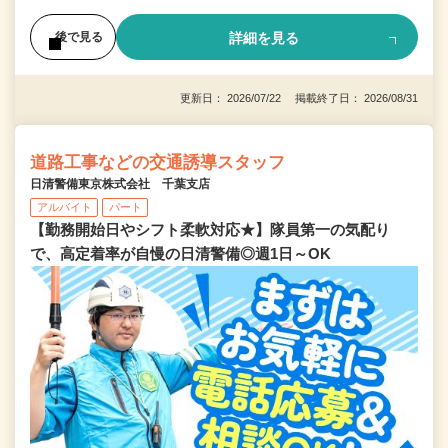
詳細を見る
後で見る
更新日： 2026/07/22 掲載終了日： 2026/08/31
道路工事などの交通誘導スタッフ
日清警備東京株式会社 千葉支店
アルバイト
パート
【勤務開始日やシフト柔軟対応★】隊員第一の気配り
で、高定着率が自慢の日清警備◎週1日～OK