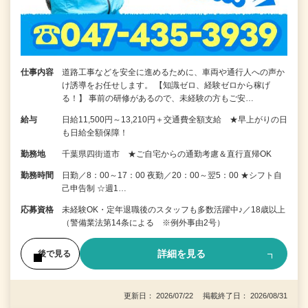
仕事内容
道路工事などを安全に進めるために、車両や通行人への声か
け誘導をお任せします。 【知識ゼロ、経験ゼロから稼げ
る！】 事前の研修があるので、未経験の方もご安…
給与
日給11,500円～13,210円＋交通費全額支給 ★早上がりの日
も日給全額保障！
勤務地
千葉県四街道市 ★ご自宅からの通勤考慮＆直行直帰OK
勤務時間
日勤／8：00～17：00 夜勤／20：00～翌5：00 ★シフト自
己申告制 ☆週1…
応募資格
未経験OK・定年退職後のスタッフも多数活躍中♪／18歳以上
（警備業法第14条による ※例外事由2号）
詳細を見る
後で見る
更新日： 2026/07/22 掲載終了日： 2026/08/31