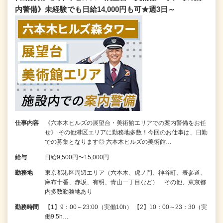
内警備》未経験でも日給14,000円も可★週3日～
仕事内容
《六本木ヒルズの展望台・美術館エリアでの案内警備をお任
せ》 その他港区エリアに勤務地多数！今回のお仕事は、日勤
での募集となります◎ 六本木ヒルズの美術館…
給与
日給9,500円〜15,000円
勤務地
東京都港区周辺エリア（六本木、虎ノ門、神谷町、表参道、
麻布十番、赤坂、有明、青山一丁目など） その他、東京都
内多数勤務地あり
勤務時間
【1】9：00～23:00（実働10h） 【2】10：00～23：30（実
働9.5h…