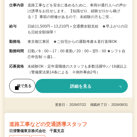
仕事内容
道路工事などを安全に進めるために、車両や通行人への声か
け誘導をお任せします。 【知識ゼロ、経験ゼロから稼げ
る！】 事前の研修があるので、未経験の方もご安…
給与
日給11,500円～13,210円＋交通費全額支給 ★早上がりの日
も日給全額保障！
勤務地
東京都江東区 ★ご自宅からの通勤考慮＆直行直帰OK
勤務時間
日勤／8：00～17：00 夜勤／20：00～翌5：00 ★シフト自
己申告制 ☆週1…
応募資格
未経験OK・定年退職後のスタッフも多数活躍中♪／18歳以上
（警備業法第14条による ※例外事由2号）
詳細を見る
後で見る
更新日： 2026/07/22 掲載終了日： 2026/08/31
道路工事などの交通誘導スタッフ
日清警備東京株式会社 千葉支店