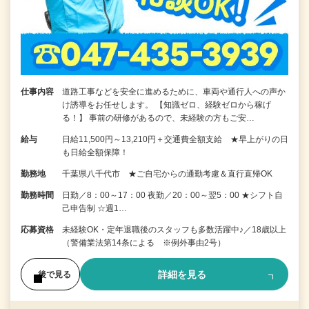
仕事内容
道路工事などを安全に進めるために、車両や通行人への声か
け誘導をお任せします。 【知識ゼロ、経験ゼロから稼げ
る！】 事前の研修があるので、未経験の方もご安…
給与
日給11,500円～13,210円＋交通費全額支給 ★早上がりの日
も日給全額保障！
勤務地
千葉県八千代市 ★ご自宅からの通勤考慮＆直行直帰OK
勤務時間
日勤／8：00～17：00 夜勤／20：00～翌5：00 ★シフト自
己申告制 ☆週1…
応募資格
未経験OK・定年退職後のスタッフも多数活躍中♪／18歳以上
（警備業法第14条による ※例外事由2号）
詳細を見る
後で見る