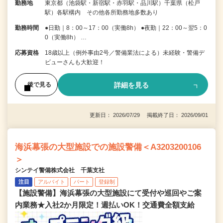
勤務地
東京都（池袋駅・新宿駅・赤羽駅・品川駅）千葉県（松戸
駅）各駅構内 その他各所勤務地多数あり
勤務時間
●日勤｜8：00～17：00（実働8h） ●夜勤｜22：00～翌5：0
0（実働8h） …
応募資格
18歳以上（例外事由2号／警備業法による）未経験・警備デ
ビューさんも大歓迎！
詳細を見る
後で見る
更新日： 2026/07/29 掲載終了日： 2026/09/01
海浜幕張の大型施設での施設警備＜A3203200106
＞
シンテイ警備株式会社 千葉支社
注目
アルバイト
パート
登録制
【施設警備】海浜幕張の大型施設にて受付や巡回やご案
内業務★入社2か月限定！週払いOK！交通費全額支給