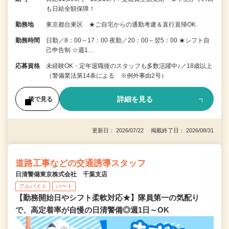
も日給全額保障！
勤務地
東京都台東区 ★ご自宅からの通勤考慮＆直行直帰OK
勤務時間
日勤／8：00～17：00 夜勤／20：00～翌5：00 ★シフト自
己申告制 ☆週1…
応募資格
未経験OK・定年退職後のスタッフも多数活躍中♪／18歳以上
（警備業法第14条による ※例外事由2号）
詳細を見る
後で見る
更新日： 2026/07/22 掲載終了日： 2026/08/31
道路工事などの交通誘導スタッフ
日清警備東京株式会社 千葉支店
アルバイト
パート
【勤務開始日やシフト柔軟対応★】隊員第一の気配り
で、高定着率が自慢の日清警備◎週1日～OK