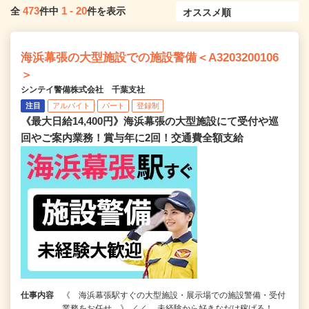
473
1
-
20
全
件中
件を表示
海浜幕張の大型施設での施設警備＜A3203200106
＞
シンテイ警備株式会社 千葉支社
注目
アルバイト
パート
登録制
《最大日給14,400円》海浜幕張の大型施設にて受付や巡
回やご案内業務！賞与年に2回！交通費全額支給
仕事内容
《 海浜幕張駅すぐの大型施設・展示場での施設警備・受付
業務をお任せ 》 ／／ 未経験から好きなだけ稼げる！