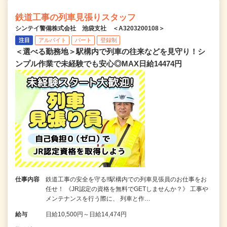
鉄道工事の列車見張りスタッフ
シンテイ警備株式会社 池袋支社 ＜A3203200108＞
注目
アルバイト
パート
登録制
＜選べる勤務地＞駅構内で列車の往来などを見守り！シ
ンプル作業で未経験でも安心◎MAX日給14474円
仕事内容
鉄道工事の安全を守る!!駅構内での列車見張員のお仕事をお
任せ！ 《JR認定の資格を無料でGETしませんか？》 工事や
メンテナンスを行う際に、 列車と作…
給与
日給10,500円～日給14,474円