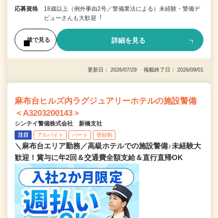
応募資格
18歳以上（例外事由2号／警備業法による）未経験・警備デ
ビューさんも⼤歓迎︕
詳細を見る
後で見る
更新日： 2026/07/29 掲載終了日： 2026/09/01
麻布台ヒルズ内ラグジュアリーホテルの施設警備
＜A3203200143＞
シンテイ警備株式会社 新橋支社
注目
アルバイト
パート
登録制
＼麻布台エリア勤務／高級ホテルでの施設警備♪未経験大
歓迎！賞与に年2回＆交通費全額支給＆直行直帰OK