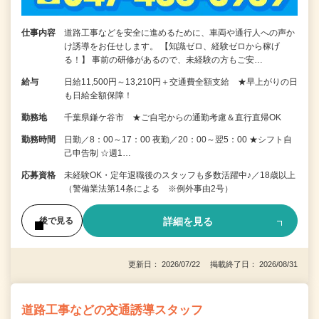
仕事内容
道路工事などを安全に進めるために、車両や通行人への声か
け誘導をお任せします。 【知識ゼロ、経験ゼロから稼げ
る！】 事前の研修があるので、未経験の方もご安…
給与
日給11,500円～13,210円＋交通費全額支給 ★早上がりの日
も日給全額保障！
勤務地
千葉県鎌ケ谷市 ★ご自宅からの通勤考慮＆直行直帰OK
勤務時間
日勤／8：00～17：00 夜勤／20：00～翌5：00 ★シフト自
己申告制 ☆週1…
応募資格
未経験OK・定年退職後のスタッフも多数活躍中♪／18歳以上
（警備業法第14条による ※例外事由2号）
詳細を見る
後で見る
更新日： 2026/07/22 掲載終了日： 2026/08/31
道路工事などの交通誘導スタッフ