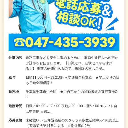
仕事内容
道路工事などを安全に進めるために、車両や通行人への声か
け誘導をお任せします。 【知識ゼロ、経験ゼロから稼げ
る！】 事前の研修があるので、未経験の方もご安…
給与
日給11,500円～13,210円＋交通費全額支給 ★早上がりの日
も日給全額保障！
勤務地
千葉県千葉市中央区 ★ご自宅からの通勤考慮＆直行直帰O
K
勤務時間
日勤／8：00～17：00 夜勤／20：00～翌5：00 ★シフト自
己申告制 ☆週1…
応募資格
未経験OK・定年退職後のスタッフも多数活躍中♪／18歳以上
（警備業法第14条による ※例外事由2号）