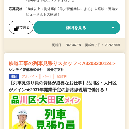
応募資格
18歳以上（例外事由2号／警備業法による）未経験・警備デ
ビューさんも大歓迎！
詳細を見る
後で見る
更新日： 2026/07/29 掲載終了日： 2026/09/01
鉄道工事の列車見張りスタッフ＜A3203200124＞
シンテイ警備株式会社 国分寺支社
注目
アルバイト
パート
登録制
【列車見張り員の資格が必要なお仕事】品川区・大田区
がメイン★2031年開業予定の新路線現場で働ける！