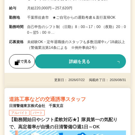
給与
月給220,000円～257,620円
勤務地
千葉県佐倉市 ★ご自宅からの通勤考慮＆直行直帰OK
勤務時間
自己申告のシフト制 （日勤）8：00～17：00 （夜勤）20：0
0～翌5：00 ※…
応募資格
未経験OK・定年退職後のスタッフも多数活躍中♪／18歳以上
（警備業法第14条による ※例外事由2号）
詳細を見る
後で見る
更新日： 2026/07/22 掲載終了日： 2026/08/31
道路工事などの交通誘導スタッフ
日清警備東京株式会社 千葉支店
アルバイト
パート
【勤務開始日やシフト柔軟対応★】隊員第一の気配り
で、高定着率が自慢の日清警備◎週1日～OK