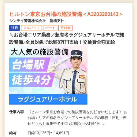
ヒルトン東京お台場の施設警備＜A3203200143＞
シンテイ警備株式会社 新橋支社
注目
アルバイト
パート
登録制
＼お台場エリア勤務／超有名ラグジュアリーホテルで施
設警備♪全員対象で総額8万円支給！交通費全額支給
仕事内容
《ヒルトン東京お台場での施設警備をお任せいたします》 お
台場エリアの有名ラグジュアリーホテルでの勤務！日勤・夜
勤どちらも募集中です◎ 台場駅から徒歩4分…
給与
日給13,126円〜14,691円