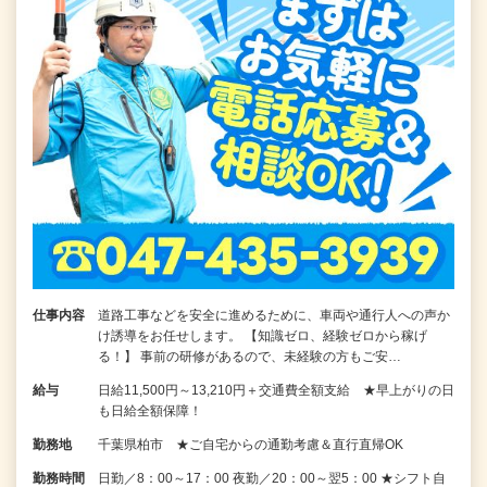
仕事内容
道路工事などを安全に進めるために、車両や通行人への声か
け誘導をお任せします。 【知識ゼロ、経験ゼロから稼げ
る！】 事前の研修があるので、未経験の方もご安…
給与
日給11,500円～13,210円＋交通費全額支給 ★早上がりの日
も日給全額保障！
勤務地
千葉県柏市 ★ご自宅からの通勤考慮＆直行直帰OK
勤務時間
日勤／8：00～17：00 夜勤／20：00～翌5：00 ★シフト自