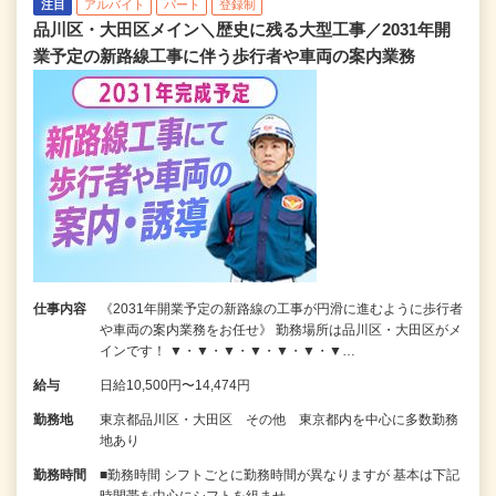
注目
アルバイト
パート
登録制
品川区・大田区メイン＼歴史に残る大型工事／2031年開
業予定の新路線工事に伴う歩行者や車両の案内業務
仕事内容
《2031年開業予定の新路線の工事が円滑に進むように歩行者
や車両の案内業務をお任せ》 勤務場所は品川区・大田区がメ
インです！ ▼・▼・▼・▼・▼・▼・▼…
給与
日給10,500円〜14,474円
勤務地
東京都品川区・大田区 その他 東京都内を中心に多数勤務
地あり
勤務時間
■勤務時間 シフトごとに勤務時間が異なりますが 基本は下記
時間帯を中心にシフトを組ませ…