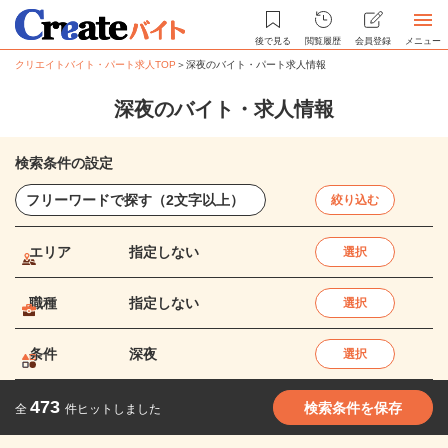
後で見る
閲覧履歴
会員登録
メニュー
クリエイトバイト・パート求人TOP
＞
深夜のバイト・パート求人情報
深夜のバイト・求人情報
検索条件の設定
絞り込む
エリア
指定しない
選択
職種
指定しない
選択
条件
深夜
選択
473
検索条件を保存
全
件ヒットしました