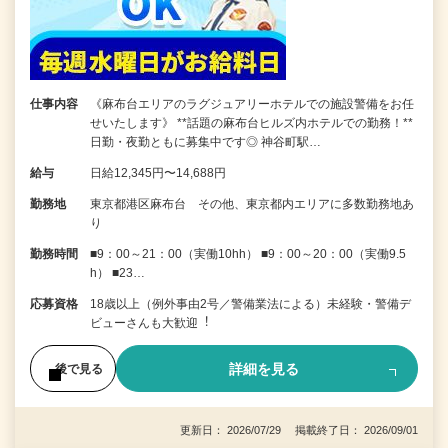
仕事内容
《麻布台エリアのラグジュアリーホテルでの施設警備をお任
せいたします》 **話題の麻布台ヒルズ内ホテルでの勤務！**
日勤・夜勤ともに募集中です◎ 神谷町駅…
給与
日給12,345円〜14,688円
勤務地
東京都港区麻布台 その他、東京都内エリアに多数勤務地あ
り
勤務時間
■9：00～21：00（実働10hh） ■9：00～20：00（実働9.5
h） ■23…
応募資格
18歳以上（例外事由2号／警備業法による）未経験・警備デ
ビューさんも⼤歓迎︕
詳細を見る
後で見る
更新日： 2026/07/29 掲載終了日： 2026/09/01