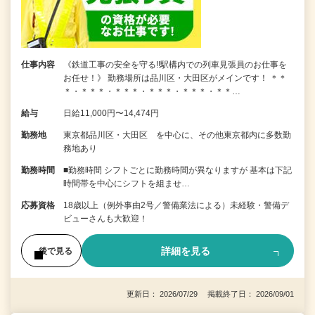
仕事内容
《鉄道工事の安全を守る!!駅構内での列車見張員のお仕事を
お任せ！》 勤務場所は品川区・大田区がメインです！ ＊＊
＊・＊＊＊・＊＊＊・＊＊＊・＊＊＊・＊＊…
給与
日給11,000円〜14,474円
勤務地
東京都品川区・大田区 を中心に、その他東京都内に多数勤
務地あり
勤務時間
■勤務時間 シフトごとに勤務時間が異なりますが 基本は下記
時間帯を中心にシフトを組ませ…
応募資格
18歳以上（例外事由2号／警備業法による）未経験・警備デ
ビューさんも大歓迎！
詳細を見る
後で見る
更新日： 2026/07/29 掲載終了日： 2026/09/01