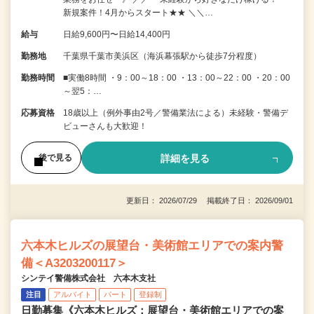
新規案件！4月からスタート★★ ＼＼…
給与
日給9,600円〜日給14,400円
勤務地
千葉県千葉市美浜区（海浜幕張駅から徒歩7分程度）
勤務時間
■実働8時間 ・9：00～18：00 ・13：00～22：00 ・20：00
～翌5：…
応募資格
18歳以上（例外事由2号／警備業法による）未経験・警備デ
ビューさんも大歓迎！
詳細を見る
後で見る
更新日： 2026/07/29 掲載終了日： 2026/09/01
六本木ヒルズの展望台・美術館エリアでの案内警
備＜A3203200117＞
シンテイ警備株式会社 六本木支社
注目
アルバイト
パート
登録制
日勤募集《六本木ヒルズ：展望台・美術館エリアでの案