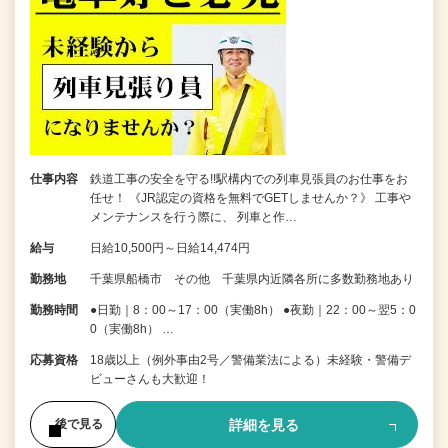
仕事内容
鉄道工事の安全を守る!!駅構内での列車見張員のお仕事をお
任せ！ 《JR認定の資格を無料でGETしませんか？》 工事や
メンテナンスを行う際に、 列車と作…
給与
日給10,500円～日給14,474円
勤務地
千葉県船橋市 その他 千葉県内近隣各所に多数勤務地あり
勤務時間
●日勤｜8：00～17：00（実働8h） ●夜勤｜22：00～翌5：0
0（実働8h） …
応募資格
18歳以上（例外事由2号／警備業法による）未経験・警備デ
ビューさんも大歓迎！
詳細を見る
後で見る