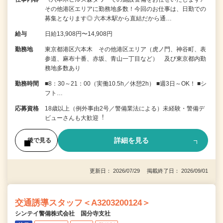
その他港区エリアに勤務地多数！今回のお仕事は、日勤での
募集となります◎ 六本木駅から直結だから通…
給与
日給13,908円〜14,908円
勤務地
東京都港区六本木 その他港区エリア（虎ノ門、神谷町、表
参道、麻布十番、赤坂、青山一丁目など） 及び東京都内勤
務地多数あり
勤務時間
■8：30～21：00（実働10.5h／休憩2h） ■週3日～OK！ ■シ
フト…
応募資格
18歳以上（例外事由2号／警備業法による）未経験・警備デ
ビューさんも⼤歓迎︕
詳細を見る
後で見る
更新日： 2026/07/29 掲載終了日： 2026/09/01
交通誘導スタッフ＜A3203200124＞
シンテイ警備株式会社 国分寺支社