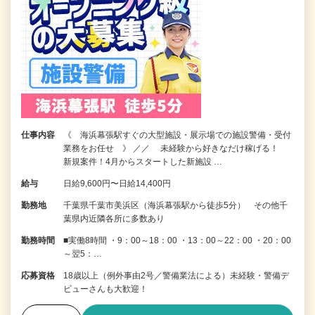
仕事内容
《 海浜幕張駅すぐの大型施設・展示場での施設警備・受付
業務をお任せ 》 ／／ 未経験から好きなだけ稼げる！
新規案件！4月からスタートした新施設 …
給与
日給9,600円〜日給14,400円
勤務地
千葉県千葉市美浜区（海浜幕張駅から徒歩5分） その他千
葉県内近隣各所に多数あり
勤務時間
■実働8時間 ・9：00～18：00 ・13：00～22：00 ・20：00
～翌5：…
応募資格
18歳以上（例外事由2号／警備業法による）未経験・警備デ
ビューさんも大歓迎！