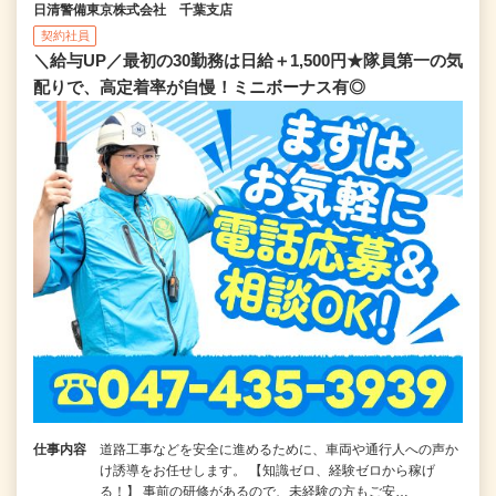
日清警備東京株式会社 千葉支店
契約社員
＼給与UP／最初の30勤務は日給＋1,500円★隊員第一の気
配りで、高定着率が自慢！ミニボーナス有◎
仕事内容
道路工事などを安全に進めるために、車両や通行人への声か
け誘導をお任せします。 【知識ゼロ、経験ゼロから稼げ
る！】 事前の研修があるので、未経験の方もご安…