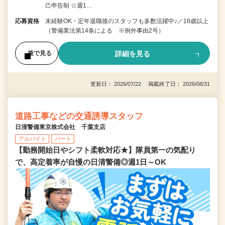
己申告制 ☆週1…
応募資格
未経験OK・定年退職後のスタッフも多数活躍中♪／18歳以上
（警備業法第14条による ※例外事由2号）
詳細を見る
後で見る
更新日： 2026/07/22 掲載終了日： 2026/08/31
道路工事などの交通誘導スタッフ
日清警備東京株式会社 千葉支店
アルバイト
パート
【勤務開始日やシフト柔軟対応★】隊員第一の気配り
で、高定着率が自慢の日清警備◎週1日～OK