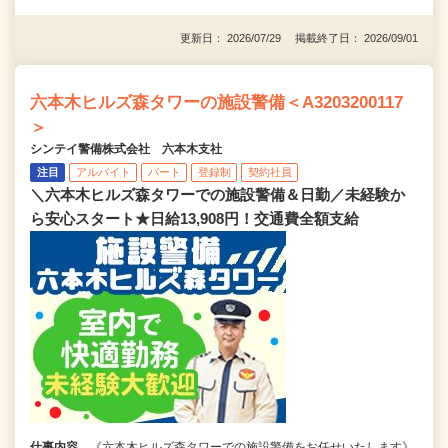
更新日： 2026/07/29 掲載終了日： 2026/09/01
六本木ヒルズ森タワーの施設警備＜A3203200117
＞
シンテイ警備株式会社 六本木支社
注目
アルバイト
パート
登録制
契約社員
＼六本木ヒルズ森タワーでの施設警備＆日勤／未経験か
ら安心スタート★日給13,908円！交通費全額支給
仕事内容
《六本木ヒルズ森タワーでの施設警備をお任せいたします》