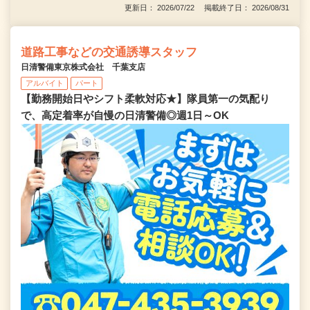
更新日： 2026/07/22 掲載終了日： 2026/08/31
道路工事などの交通誘導スタッフ
日清警備東京株式会社 千葉支店
アルバイト
パート
【勤務開始日やシフト柔軟対応★】隊員第一の気配り
で、高定着率が自慢の日清警備◎週1日～OK