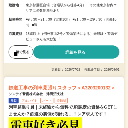
勤務地
東京都港区台場（台場駅から徒歩4分） その他東京都内エ
リアに多数勤務地あり
勤務時間
■9：30～21：30（実働10h） ■21：30～翌9：30（実働10
h） ■週…
応募資格
18歳以上（例外事由2号／警備業法による）未経験・警備デ
ビューさんも⼤歓迎︕
詳細を見る
後で見る
更新日： 2026/07/29 掲載終了日： 2026/09/01
鉄道工事の列車見張りスタッフ＜A3203200132＞
シンテイ警備株式会社 津田沼支社
注目
アルバイト
パート
登録制
列車見張り員｜未経験から無料でJR認定の資格をGETし
ませんか？鉄道の裏側が知れる…！レア求人です！