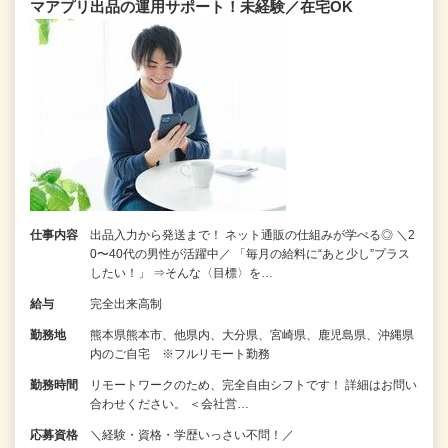
マアプリ出品の運用サポート！未経験／在宅OK
仕事内容
出品入力から発送まで！ ネット通販の仕組みが学べる◎ ＼2
0〜40代の男性が活躍中／ 「毎月の給料に“あと少し”プラス
したい！」 ⇒そんな〈目標〉を…
給与
完全出来高制
勤務地
熊本県熊本市、他県内、大分県、宮崎県、鹿児島県、沖縄県
内のご自宅 ※フルリモート勤務
勤務時間
リモートワークのため、完全自由シフトです！ 詳細はお問い
合わせください。 ＜会社営…
応募資格
＼経験・資格・学歴いっさい不問！／