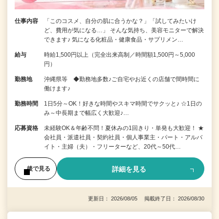
仕事内容
「このコスメ、自分の肌に合うかな？」「試してみたいけ
ど、費用が気になる…」 そんな気持ち、美容モニターで解決
できます♪ 気になる化粧品・健康食品・サプリメン…
給与
時給1,500円以上（完全出来高制／時間額1,500円～5,000
円）
勤務地
沖縄県等 ◆勤務地多数♪ご自宅やお近くの店舗で間時間に
働けます♪
勤務時間
1日5分～OK！好きな時間やスキマ時間でサクッと♪ ☆1日の
み～中長期まで幅広く大歓迎♪…
応募資格
未経験OK＆年齢不問！夏休みの1回きり・単発も大歓迎！ ★
会社員・派遣社員・契約社員・個人事業主・パート・アルバ
イト・主婦（夫）・フリーターなど、20代～50代…
詳細を見る
後で見る
更新日： 2026/08/05 掲載終了日： 2026/08/30