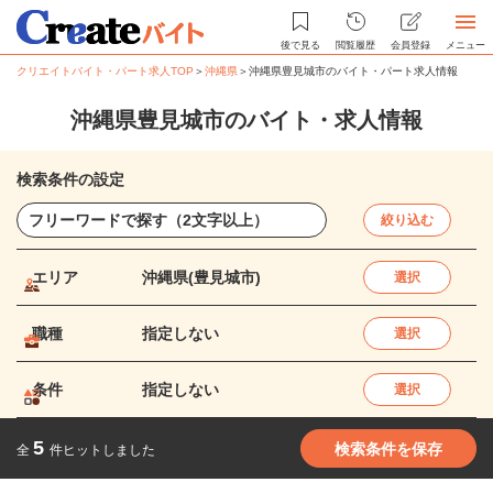
後で見る
閲覧履歴
会員登録
メニュー
クリエイトバイト・パート求人TOP
＞
沖縄県
＞
沖縄県豊見城市のバイト・パート求人情報
沖縄県豊見城市のバイト・求人情報
検索条件の設定
絞り込む
エリア
沖縄県(豊見城市)
選択
職種
指定しない
選択
条件
指定しない
選択
5
検索条件を保存
全
件ヒットしました