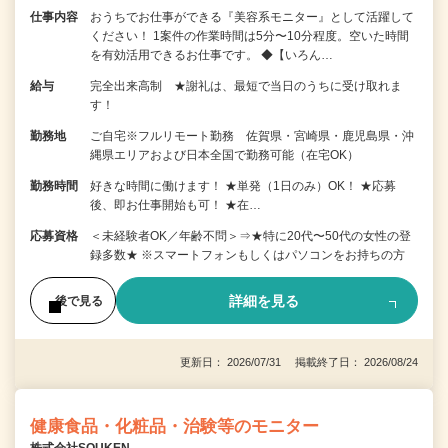
仕事内容
おうちでお仕事ができる『美容系モニター』として活躍して
ください！ 1案件の作業時間は5分〜10分程度。空いた時間
を有効活用できるお仕事です。 ◆【いろん…
給与
完全出来高制 ★謝礼は、最短で当日のうちに受け取れま
す！
勤務地
ご自宅※フルリモート勤務 佐賀県・宮崎県・鹿児島県・沖
縄県エリアおよび日本全国で勤務可能（在宅OK）
勤務時間
好きな時間に働けます！ ★単発（1日のみ）OK！ ★応募
後、即お仕事開始も可！ ★在…
応募資格
＜未経験者OK／年齢不問＞⇒★特に20代〜50代の女性の登
録多数★ ※スマートフォンもしくはパソコンをお持ちの方
詳細を見る
後で見る
更新日： 2026/07/31 掲載終了日： 2026/08/24
健康食品・化粧品・治験等のモニター
株式会社SOUKEN