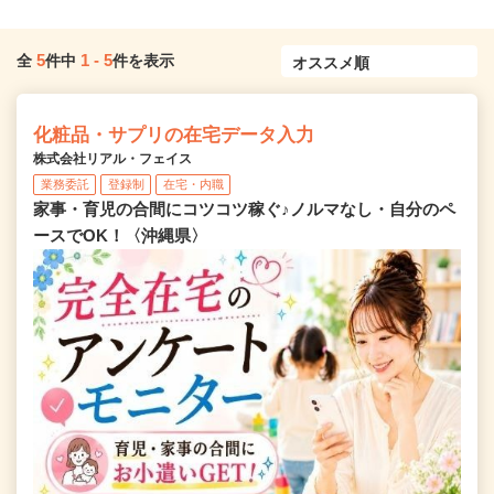
5
1
-
5
全
件中
件を表示
化粧品・サプリの在宅データ入力
株式会社リアル・フェイス
業務委託
登録制
在宅・内職
家事・育児の合間にコツコツ稼ぐ♪ノルマなし・自分のペ
ースでOK！〈沖縄県〉