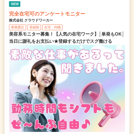
NEW
完全在宅可のアンケートモニター
株式会社 クラウドワーカー
業務委託
登録制
在宅・内職
美容系モニター募集！【人気の在宅ワーク】│単発もOK│
当日に謝礼をお支払い★登録するだけでスグ働ける