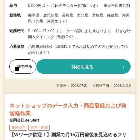
給与
5,000円以上（1回のモニター参加につき） ※完全出来高制
勤務地
熊本県、鹿児島県、長崎県、大分県、宮崎県、佐賀県、沖縄
県《九州・沖縄エリア》
勤務時間
9：00～17：00（モニター内容により異なります） 好きな時
間＆タイミングで勤務OK！…
応募資格
治験未経験OK 18歳以上であれば初めての方も安心して始
められます！
詳細を見る
後で見る
更新日： 2026/07/21 掲載終了日： 2026/11/13
ネットショップのデータ入力・商品登録および発
送軽作業
合同会社Re Start
業務委託
在宅・内職
【Wワーク歓迎！】副業で月15万円前後を見込めるフリ