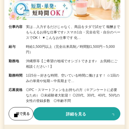
仕事内容
実は…入力するだけじゃなく、商品をタダで試せて 報酬まで
もらえるお得な仕事です♪ スマホ1台・完全在宅・自分のペー
スでOK！ ▼こんなお仕事です 化…
給与
時給1,500円以上（完全出来高制／時間額1,500円～5,000
円）
勤務地
沖縄県等【ご希望の地域でオシゴトできます♪ お気軽にご
相談ください！】
勤務時間
1日5分～好きな時間、空いている時間に働けます！ ☆1回の
みの単発や短期～中長期まで…
応募資格
◎PC・スマートフォンをお持ちの方（※アンケートに必要
なため） ◎未経験者大歓迎！ ◎20代、30代、40代、50代の
女性の登録多数 ◎年齢不問
詳細を見る
後で見る