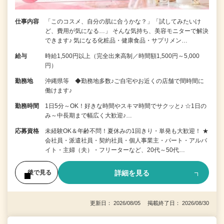
仕事内容
「このコスメ、自分の肌に合うかな？」「試してみたいけ
ど、費用が気になる…」 そんな気持ち、美容モニターで解決
できます♪ 気になる化粧品・健康食品・サプリメン…
給与
時給1,500円以上（完全出来高制／時間額1,500円～5,000
円）
勤務地
沖縄県等 ◆勤務地多数♪ご自宅やお近くの店舗で間時間に
働けます♪
勤務時間
1日5分～OK！好きな時間やスキマ時間でサクッと♪ ☆1日の
み～中長期まで幅広く大歓迎♪…
応募資格
未経験OK＆年齢不問！夏休みの1回きり・単発も大歓迎！ ★
会社員・派遣社員・契約社員・個人事業主・パート・アルバ
イト・主婦（夫）・フリーターなど、20代～50代…
詳細を見る
後で見る
更新日： 2026/08/05 掲載終了日： 2026/08/30