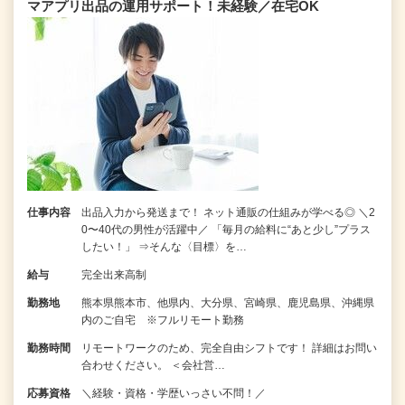
マアプリ出品の運用サポート！未経験／在宅OK
仕事内容
出品入力から発送まで！ ネット通販の仕組みが学べる◎ ＼2
0〜40代の男性が活躍中／ 「毎月の給料に“あと少し”プラス
したい！」 ⇒そんな〈目標〉を…
給与
完全出来高制
勤務地
熊本県熊本市、他県内、大分県、宮崎県、鹿児島県、沖縄県
内のご自宅 ※フルリモート勤務
勤務時間
リモートワークのため、完全自由シフトです！ 詳細はお問い
合わせください。 ＜会社営…
応募資格
＼経験・資格・学歴いっさい不問！／