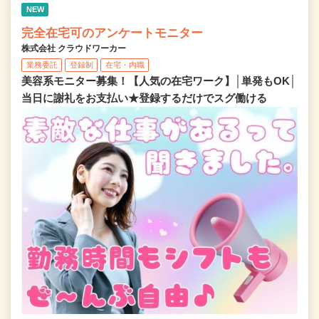
NEW
完全在宅可のアンケートモニター
株式会社 クラウドワーカー
業務委託
登録制
在宅・内職
美容系モニター募集！【人気の在宅ワーク】│単発もOK│
当日に謝礼をお支払い★登録するだけでスグ働ける