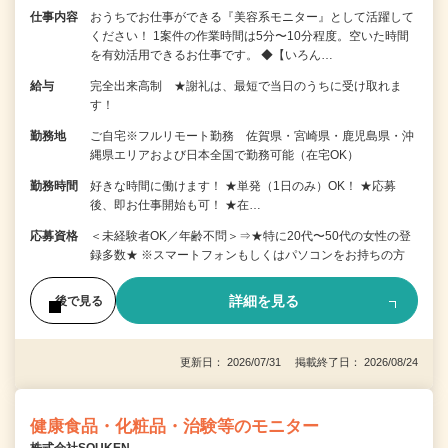
仕事内容
おうちでお仕事ができる『美容系モニター』として活躍して
ください！ 1案件の作業時間は5分〜10分程度。空いた時間
を有効活用できるお仕事です。 ◆【いろん…
給与
完全出来高制 ★謝礼は、最短で当日のうちに受け取れま
す！
勤務地
ご自宅※フルリモート勤務 佐賀県・宮崎県・鹿児島県・沖
縄県エリアおよび日本全国で勤務可能（在宅OK）
勤務時間
好きな時間に働けます！ ★単発（1日のみ）OK！ ★応募
後、即お仕事開始も可！ ★在…
応募資格
＜未経験者OK／年齢不問＞⇒★特に20代〜50代の女性の登
録多数★ ※スマートフォンもしくはパソコンをお持ちの方
詳細を見る
後で見る
更新日： 2026/07/31 掲載終了日： 2026/08/24
健康食品・化粧品・治験等のモニター
株式会社SOUKEN