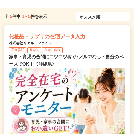
5
1
-
5
全
件中
件を表示
化粧品・サプリの在宅データ入力
株式会社リアル・フェイス
業務委託
登録制
在宅・内職
家事・育児の合間にコツコツ稼ぐ♪ノルマなし・自分のペ
ースでOK！〈沖縄県〉