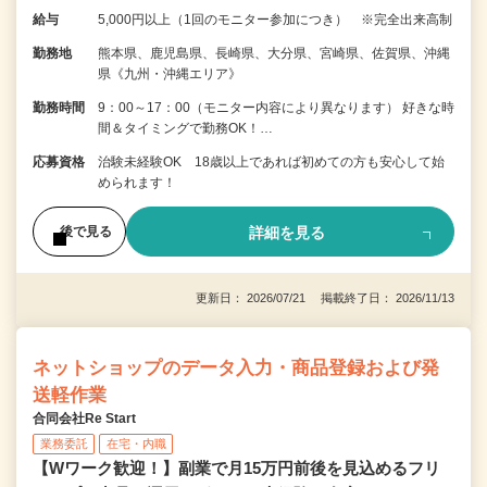
給与
5,000円以上（1回のモニター参加につき） ※完全出来高制
勤務地
熊本県、鹿児島県、長崎県、大分県、宮崎県、佐賀県、沖縄
県《九州・沖縄エリア》
勤務時間
9：00～17：00（モニター内容により異なります） 好きな時
間＆タイミングで勤務OK！…
応募資格
治験未経験OK 18歳以上であれば初めての方も安心して始
められます！
詳細を見る
後で見る
更新日： 2026/07/21 掲載終了日： 2026/11/13
ネットショップのデータ入力・商品登録および発
送軽作業
合同会社Re Start
業務委託
在宅・内職
【Wワーク歓迎！】副業で月15万円前後を見込めるフリ