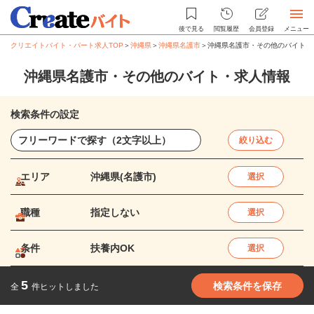
後で見る
閲覧履歴
会員登録
メニュー
クリエイトバイト・パート求人TOP
＞
沖縄県
＞
沖縄県名護市
＞
沖縄県名護市・その他のバイト・
沖縄県名護市・その他のバイト・求人情報
検索条件の設定
絞り込む
エリア
沖縄県(名護市)
選択
職種
指定しない
選択
条件
扶養内OK
選択
5
検索条件を保存
全
件ヒットしました