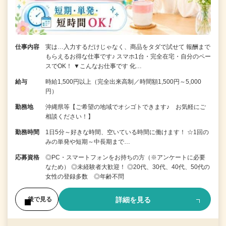
仕事内容
実は…入力するだけじゃなく、商品をタダで試せて 報酬まで
もらえるお得な仕事です♪ スマホ1台・完全在宅・自分のペー
スでOK！ ▼こんなお仕事です 化…
給与
時給1,500円以上（完全出来高制／時間額1,500円～5,000
円）
勤務地
沖縄県等【ご希望の地域でオシゴトできます♪ お気軽にご
相談ください！】
勤務時間
1日5分～好きな時間、空いている時間に働けます！ ☆1回の
みの単発や短期～中長期まで…
応募資格
◎PC・スマートフォンをお持ちの方（※アンケートに必要
なため） ◎未経験者大歓迎！ ◎20代、30代、40代、50代の
女性の登録多数 ◎年齢不問
詳細を見る
後で見る