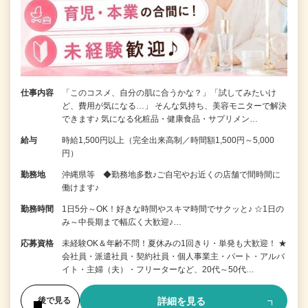
仕事内容
「このコスメ、自分の肌に合うかな？」「試してみたいけ
ど、費用が気になる…」 そんな気持ち、美容モニターで解決
できます♪ 気になる化粧品・健康食品・サプリメン…
給与
時給1,500円以上（完全出来高制／時間額1,500円～5,000
円）
勤務地
沖縄県等 ◆勤務地多数♪ご自宅やお近くの店舗で間時間に
働けます♪
勤務時間
1日5分～OK！好きな時間やスキマ時間でサクッと♪ ☆1日の
み～中長期まで幅広く大歓迎♪…
応募資格
未経験OK＆年齢不問！夏休みの1回きり・単発も大歓迎！ ★
会社員・派遣社員・契約社員・個人事業主・パート・アルバ
イト・主婦（夫）・フリーターなど、20代～50代…
詳細を見る
後で見る