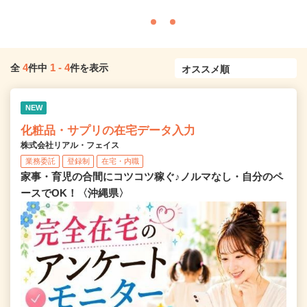
4
1
-
4
全
件中
件を表示
NEW
化粧品・サプリの在宅データ入力
株式会社リアル・フェイス
業務委託
登録制
在宅・内職
家事・育児の合間にコツコツ稼ぐ♪ノルマなし・自分のペ
ースでOK！〈沖縄県〉