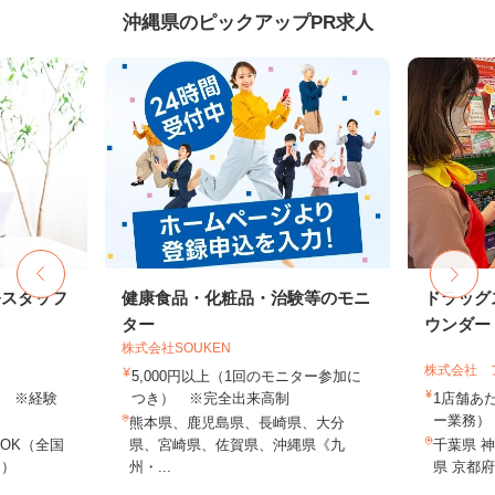
沖縄県のピックアップPR求人
務スタッフ
健康食品・化粧品・治験等のモニ
ドラッグ
ター
ウンダー・
株式会社SOUKEN
株式会社 
5,000円以上（1回のモニター参加に
以上 ※経験
つき） ※完全出来高制
1店舗あた
ー業務） 
熊本県、鹿児島県、長崎県、大分
OK（全国
県、宮崎県、佐賀県、沖縄県《九
千葉県 神
し）
州・...
県 京都府