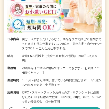
仕事内容
実は…入力するだけじゃなく、商品をタダで試せて 報酬まで
もらえるお得な仕事です♪ スマホ1台・完全在宅・自分のペー
スでOK！ ▼こんなお仕事です 化…
給与
時給1,500円以上（完全出来高制／時間額1,500円～5,000
円）
勤務地
沖縄県等【ご希望の地域でオシゴトできます♪ お気軽にご
相談ください！】
勤務時間
1日5分～好きな時間、空いている時間に働けます！ ☆1回の
みの単発や短期～中長期まで…
応募資格
◎PC・スマートフォンをお持ちの方（※アンケートに必要
なため） ◎未経験者大歓迎！ ◎20代、30代、40代、50代の
女性の登録多数 ◎年齢不問