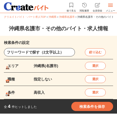
後で見る
閲覧履歴
会員登録
メニュー
クリエイトバイト・パート求人TOP
＞
沖縄県
＞
沖縄県名護市
＞
沖縄県名護市・その他のバイト・
沖縄県名護市・その他のバイト・求人情報
検索条件の設定
絞り込む
エリア
沖縄県(名護市)
選択
職種
指定しない
選択
条件
高収入
選択
4
検索条件を保存
全
件ヒットしました