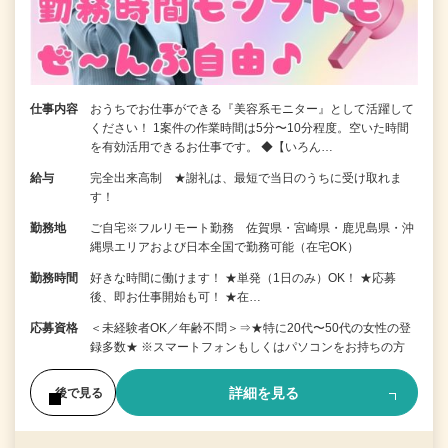
仕事内容
おうちでお仕事ができる『美容系モニター』として活躍して
ください！ 1案件の作業時間は5分〜10分程度。空いた時間
を有効活用できるお仕事です。 ◆【いろん…
給与
完全出来高制 ★謝礼は、最短で当日のうちに受け取れま
す！
勤務地
ご自宅※フルリモート勤務 佐賀県・宮崎県・鹿児島県・沖
縄県エリアおよび日本全国で勤務可能（在宅OK）
勤務時間
好きな時間に働けます！ ★単発（1日のみ）OK！ ★応募
後、即お仕事開始も可！ ★在…
応募資格
＜未経験者OK／年齢不問＞⇒★特に20代〜50代の女性の登
録多数★ ※スマートフォンもしくはパソコンをお持ちの方
詳細を見る
後で見る