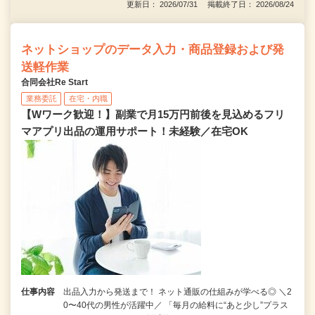
更新日： 2026/07/31 掲載終了日： 2026/08/24
ネットショップのデータ入力・商品登録および発
送軽作業
合同会社Re Start
業務委託
在宅・内職
【Wワーク歓迎！】副業で月15万円前後を見込めるフリ
マアプリ出品の運用サポート！未経験／在宅OK
仕事内容
出品入力から発送まで！ ネット通販の仕組みが学べる◎ ＼2
0〜40代の男性が活躍中／ 「毎月の給料に“あと少し”プラス