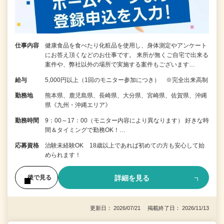
仕事内容
健康食品を食べたり化粧品を使用し、身体測定やアンケート
にお答え頂くなどのお仕事です。 来所が無くご自宅で出来る
案件や、弊社以外の場所で実施する案件もございます…
給与
5,000円以上（1回のモニター参加につき） ※完全出来高制
勤務地
熊本県、鹿児島県、長崎県、大分県、宮崎県、佐賀県、沖縄
県《九州・沖縄エリア》
勤務時間
9：00～17：00（モニター内容により異なります） 好きな時
間＆タイミングで勤務OK！…
応募資格
治験未経験OK 18歳以上であれば初めての方も安心して始
められます！
詳細を見る
後で見る
更新日： 2026/07/21 掲載終了日： 2026/11/13