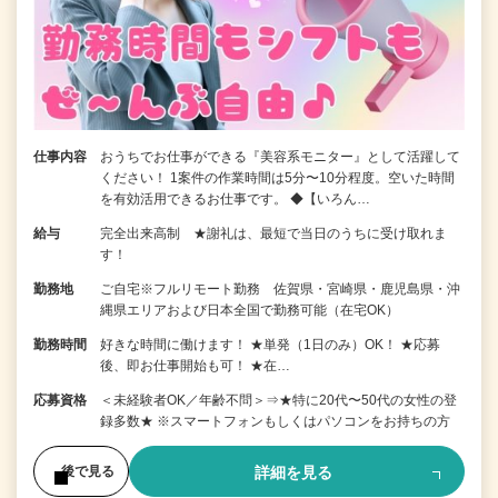
仕事内容
おうちでお仕事ができる『美容系モニター』として活躍して
ください！ 1案件の作業時間は5分〜10分程度。空いた時間
を有効活用できるお仕事です。 ◆【いろん…
給与
完全出来高制 ★謝礼は、最短で当日のうちに受け取れま
す！
勤務地
ご自宅※フルリモート勤務 佐賀県・宮崎県・鹿児島県・沖
縄県エリアおよび日本全国で勤務可能（在宅OK）
勤務時間
好きな時間に働けます！ ★単発（1日のみ）OK！ ★応募
後、即お仕事開始も可！ ★在…
応募資格
＜未経験者OK／年齢不問＞⇒★特に20代〜50代の女性の登
録多数★ ※スマートフォンもしくはパソコンをお持ちの方
詳細を見る
後で見る