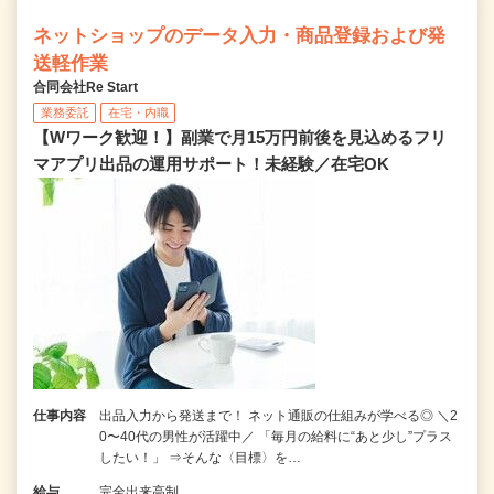
ネットショップのデータ入力・商品登録および発
送軽作業
合同会社Re Start
業務委託
在宅・内職
【Wワーク歓迎！】副業で月15万円前後を見込めるフリ
マアプリ出品の運用サポート！未経験／在宅OK
仕事内容
出品入力から発送まで！ ネット通販の仕組みが学べる◎ ＼2
0〜40代の男性が活躍中／ 「毎月の給料に“あと少し”プラス
したい！」 ⇒そんな〈目標〉を…
給与
完全出来高制