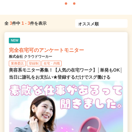
3
1
-
3
全
件中
件を表示
NEW
完全在宅可のアンケートモニター
株式会社 クラウドワーカー
業務委託
登録制
在宅・内職
美容系モニター募集！【人気の在宅ワーク】│単発もOK│
当日に謝礼をお支払い★登録するだけでスグ働ける