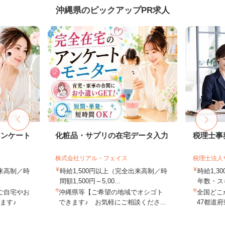
沖縄県のピックアップPR求人
アンケート
化粧品・サプリの在宅データ入力
税理士事
株式会社リアル・フェイス
税理士法人
出来高制／時
時給1,500円以上（完全出来高制／時
時給1,3
間額1,500円～5,00...
年数・ス
ご自宅やお
沖縄県等【ご希望の地域でオシゴト
全国どこ
ます♪
できます♪ お気軽にご相談くださ...
47都道