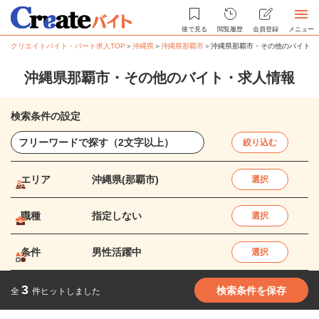
後で見る
閲覧履歴
会員登録
メニュー
クリエイトバイト・パート求人TOP
＞
沖縄県
＞
沖縄県那覇市
＞
沖縄県那覇市・その他のバイト・
沖縄県那覇市・その他のバイト・求人情報
検索条件の設定
絞り込む
エリア
沖縄県(那覇市)
選択
職種
指定しない
選択
条件
男性活躍中
選択
3
検索条件を保存
全
件ヒットしました