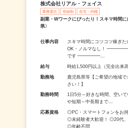
化粧品・サプリの在宅デ
株式会社リアル・フェイス
業務委託
登録制
在宅・内職
副業・Wワークにぴったり！スキマ時間に
県〉
仕事内容
スキマ時間にコツコツ稼ぎた
OK・ノルマなし！ ━━━━
です ━━━━━…
給与
時給1,500円以上（完全出来高
勤務地
鹿児島県等【ご希望の地域で
さい！】
勤務時間
1日5分～好きな時間、空い
や短期～中長期まで…
応募資格
◎PC・スマートフォンをお