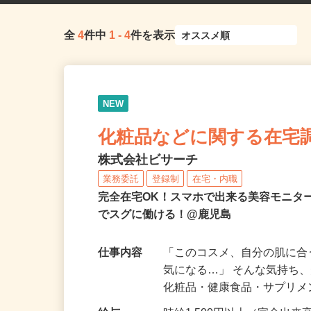
全
4
件中
1
-
4
件を表示
NEW
化粧品などに関する在宅
株式会社ビサーチ
業務委託
登録制
在宅・内職
完全在宅OK！スマホで出来る美容モニタ
でスグに働ける！@鹿児島
仕事内容
「このコスメ、自分の肌に
気になる…」 そんな気持ち
化粧品・健康食品・サプリ