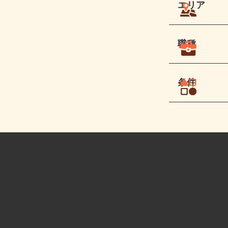
エリア
職種
条件