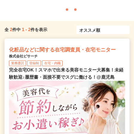
2
1
-
2
全
件中
件を表示
化粧品などに関する在宅調査員・在宅モニター
株式会社ビサーチ
業務委託
登録制
在宅・内職
完全在宅OK！スマホで出来る美容モニター大募集！未経
験歓迎♪履歴書・面接不要でスグに働ける！@鹿児島