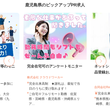
鹿児島県のピックアップPR求人
験等のモニ
完全在宅可のアンケートモニター
ネットシ
品登録およ
株式会社 クラウドワーカー
ター参加に
完全出来高制 ★謝礼は、最短で当
合同会社Re S
日のうちに受け取れます！
完全出
、大分
ご自宅※フルリモート勤務 佐賀
県《九
県・宮崎県・鹿児島県・沖縄県エリ
熊本県熊
ア...
崎県、鹿