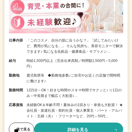
仕事内容
「このコスメ、自分の肌に合うかな？」「試してみたいけ
ど、費用が気になる…」 そんな気持ち、美容モニターで解決
できます♪ 気になる化粧品・健康食品・サプリメン…
給与
時給1,500円以上（完全出来高制／時間額1,500円～5,000
円）
勤務地
鹿児島県等 ◆勤務地多数♪ご自宅やお近くの店舗で間時間
に働けます♪
勤務時間
1日5分～OK！好きな時間やスキマ時間でサクッと♪ ☆1日の
み～中長期まで幅広く大歓迎♪…
応募資格
未経験OK＆年齢不問！夏休みの1回きり・単発も大歓迎！ ★
会社員・派遣社員・契約社員・個人事業主・パート・アルバ
イト・主婦（夫）・フリーターなど、20代～50代…
詳細を見る
後で見る