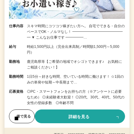
仕事内容
スキマ時間にコツコツ稼ぎたい方へ。 自宅でできる・自分の
ペースでOK・ノルマなし！ ━━━━━━━━━━━━━━
━ ▼ こんなお仕事です ━━━━━…
給与
時給1,500円以上（完全出来高制／時間額1,500円～5,000
円）
勤務地
鹿児島県等【ご希望の地域でオシゴトできます♪ お気軽に
ご相談ください！】
勤務時間
1日5分～好きな時間、空いている時間に働けます！ ☆1回の
みの単発や短期～中長期まで…
応募資格
◎PC・スマートフォンをお持ちの方（※アンケートに必要
なため） ◎未経験者大歓迎！ ◎20代、30代、40代、50代の
女性の登録多数 ◎年齢不問
詳細を見る
後で見る