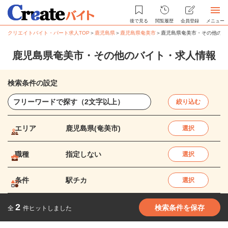
後で見る
閲覧履歴
会員登録
メニュー
クリエイトバイト・パート求人TOP
＞
鹿児島県
＞
鹿児島県奄美市
＞
鹿児島県奄美市・その他のバ
鹿児島県奄美市・その他のバイト・求人情報
検索条件の設定
絞り込む
エリア
鹿児島県(奄美市)
選択
職種
指定しない
選択
条件
駅チカ
選択
2
検索条件を保存
全
件ヒットしました