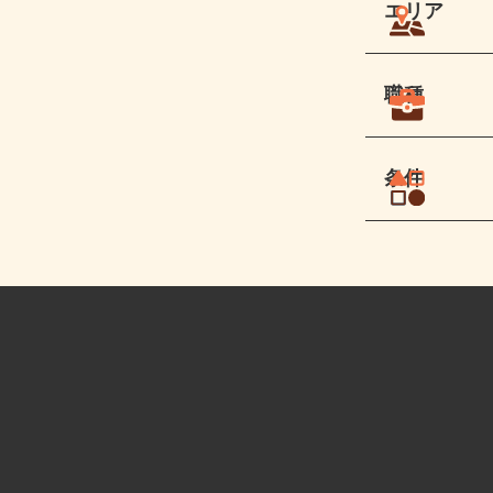
エリア
職種
条件