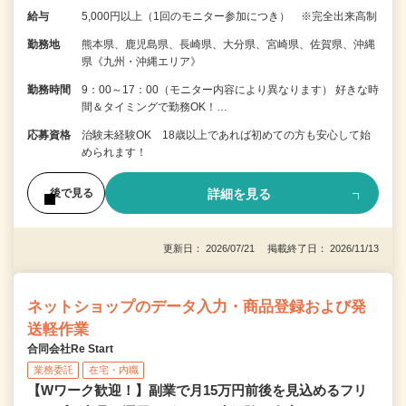
給与
5,000円以上（1回のモニター参加につき） ※完全出来高制
勤務地
熊本県、鹿児島県、長崎県、大分県、宮崎県、佐賀県、沖縄
県《九州・沖縄エリア》
勤務時間
9：00～17：00（モニター内容により異なります） 好きな時
間＆タイミングで勤務OK！…
応募資格
治験未経験OK 18歳以上であれば初めての方も安心して始
められます！
詳細を見る
後で見る
更新日： 2026/07/21 掲載終了日： 2026/11/13
ネットショップのデータ入力・商品登録および発
送軽作業
合同会社Re Start
業務委託
在宅・内職
【Wワーク歓迎！】副業で月15万円前後を見込めるフリ