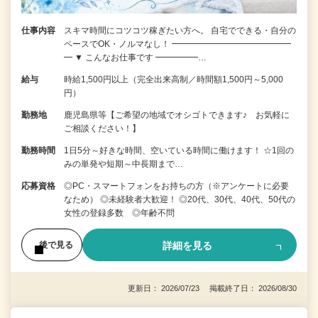
仕事内容
スキマ時間にコツコツ稼ぎたい方へ。 自宅でできる・自分の
ペースでOK・ノルマなし！ ━━━━━━━━━━━━━━
━ ▼ こんなお仕事です ━━━━━…
給与
時給1,500円以上（完全出来高制／時間額1,500円～5,000
円）
勤務地
鹿児島県等【ご希望の地域でオシゴトできます♪ お気軽に
ご相談ください！】
勤務時間
1日5分～好きな時間、空いている時間に働けます！ ☆1回の
みの単発や短期～中長期まで…
応募資格
◎PC・スマートフォンをお持ちの方（※アンケートに必要
なため） ◎未経験者大歓迎！ ◎20代、30代、40代、50代の
女性の登録多数 ◎年齢不問
詳細を見る
後で見る
更新日： 2026/07/23 掲載終了日： 2026/08/30