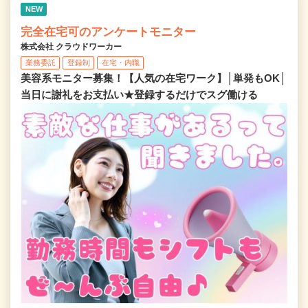
NEW
完全在宅可のアンケートモニター
株式会社 クラウドワーカー
業務委託
登録制
在宅・内職
美容系モニター募集！【人気の在宅ワーク】│単発もOK│
当日に謝礼をお支払い★登録するだけでスグ働ける