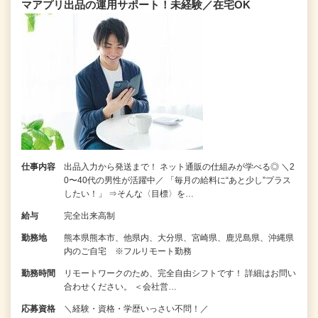
マアプリ出品の運用サポート！未経験／在宅OK
仕事内容
出品入力から発送まで！ ネット通販の仕組みが学べる◎ ＼2
0〜40代の男性が活躍中／ 「毎月の給料に“あと少し”プラス
したい！」 ⇒そんな〈目標〉を…
給与
完全出来高制
勤務地
熊本県熊本市、他県内、大分県、宮崎県、鹿児島県、沖縄県
内のご自宅 ※フルリモート勤務
勤務時間
リモートワークのため、完全自由シフトです！ 詳細はお問い
合わせください。 ＜会社営…
応募資格
＼経験・資格・学歴いっさい不問！／