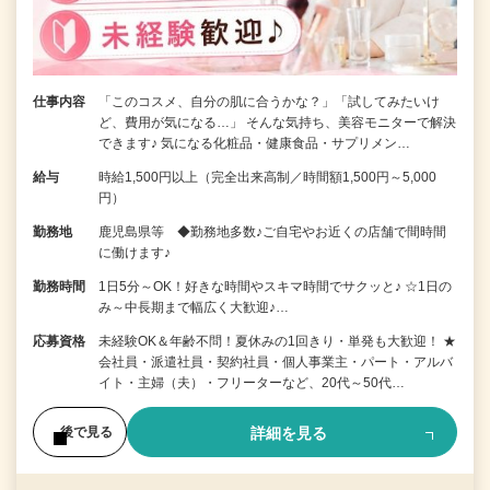
仕事内容
「このコスメ、自分の肌に合うかな？」「試してみたいけ
ど、費用が気になる…」 そんな気持ち、美容モニターで解決
できます♪ 気になる化粧品・健康食品・サプリメン…
給与
時給1,500円以上（完全出来高制／時間額1,500円～5,000
円）
勤務地
鹿児島県等 ◆勤務地多数♪ご自宅やお近くの店舗で間時間
に働けます♪
勤務時間
1日5分～OK！好きな時間やスキマ時間でサクッと♪ ☆1日の
み～中長期まで幅広く大歓迎♪…
応募資格
未経験OK＆年齢不問！夏休みの1回きり・単発も大歓迎！ ★
会社員・派遣社員・契約社員・個人事業主・パート・アルバ
イト・主婦（夫）・フリーターなど、20代～50代…
詳細を見る
後で見る