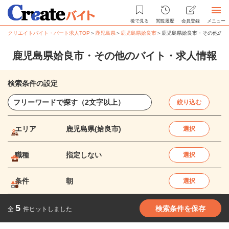
後で見る
閲覧履歴
会員登録
メニュー
クリエイトバイト・パート求人TOP
＞
鹿児島県
＞
鹿児島県姶良市
＞
鹿児島県姶良市・その他のバ
鹿児島県姶良市・その他のバイト・求人情報
検索条件の設定
絞り込む
エリア
鹿児島県(姶良市)
選択
職種
指定しない
選択
条件
朝
選択
5
検索条件を保存
全
件ヒットしました