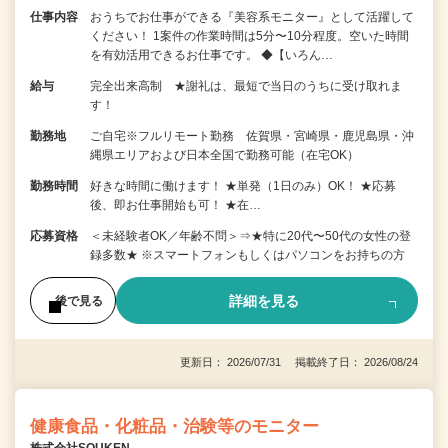
仕事内容
おうちでお仕事ができる『美容系モニター』として活躍して
ください！ 1案件の作業時間は5分〜10分程度。空いた時間
を有効活用できるお仕事です。 ◆【いろん…
給与
完全出来高制 ★謝礼は、最短で当日のうちに受け取れま
す！
勤務地
ご自宅※フルリモート勤務 佐賀県・宮崎県・鹿児島県・沖
縄県エリアおよび日本全国で勤務可能（在宅OK）
勤務時間
好きな時間に働けます！ ★単発（1日のみ）OK！ ★応募
後、即お仕事開始も可！ ★在…
応募資格
＜未経験者OK／年齢不問＞⇒★特に20代〜50代の女性の登
録多数★ ※スマートフォンもしくはパソコンをお持ちの方
詳細を見る
後で見る
更新日： 2026/07/31 掲載終了日： 2026/08/24
健康食品・化粧品・治験等のモニター
株式会社SOUKEN