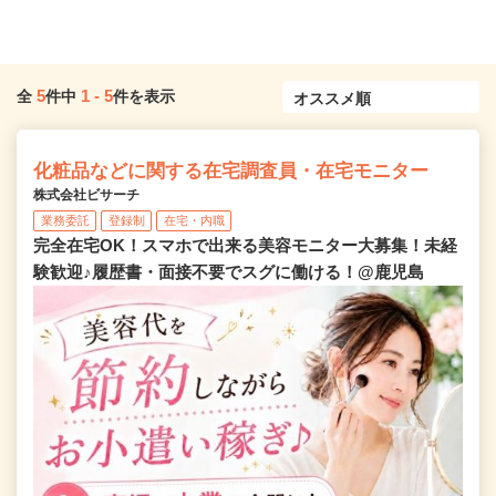
5
1
-
5
全
件中
件を表示
化粧品などに関する在宅調査員・在宅モニター
株式会社ビサーチ
業務委託
登録制
在宅・内職
完全在宅OK！スマホで出来る美容モニター大募集！未経
験歓迎♪履歴書・面接不要でスグに働ける！@鹿児島