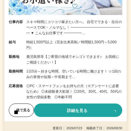
仕事内容
スキマ時間にコツコツ稼ぎたい方へ。 自宅でできる・自分の
ペースでOK・ノルマなし！ ━━━━━━━━━━━━━━
━ ▼ こんなお仕事です ━━━━━…
給与
時給1,500円以上（完全出来高制／時間額1,500円～5,000
円）
勤務地
鹿児島県等【ご希望の地域でオシゴトできます♪ お気軽に
ご相談ください！】
勤務時間
1日5分～好きな時間、空いている時間に働けます！ ☆1回の
みの単発や短期～中長期まで…
応募資格
◎PC・スマートフォンをお持ちの方（※アンケートに必要
なため） ◎未経験者大歓迎！ ◎20代、30代、40代、50代の
女性の登録多数 ◎年齢不問
詳細を見る
後で見る
更新日： 2026/07/23 掲載終了日： 2026/08/30