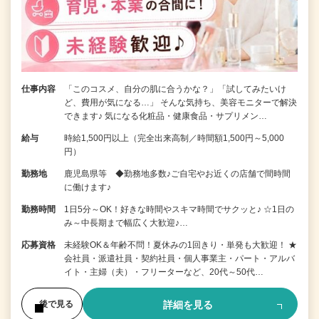
仕事内容
「このコスメ、自分の肌に合うかな？」「試してみたいけ
ど、費用が気になる…」 そんな気持ち、美容モニターで解決
できます♪ 気になる化粧品・健康食品・サプリメン…
給与
時給1,500円以上（完全出来高制／時間額1,500円～5,000
円）
勤務地
鹿児島県等 ◆勤務地多数♪ご自宅やお近くの店舗で間時間
に働けます♪
勤務時間
1日5分～OK！好きな時間やスキマ時間でサクッと♪ ☆1日の
み～中長期まで幅広く大歓迎♪…
応募資格
未経験OK＆年齢不問！夏休みの1回きり・単発も大歓迎！ ★
会社員・派遣社員・契約社員・個人事業主・パート・アルバ
イト・主婦（夫）・フリーターなど、20代～50代…
詳細を見る
後で見る