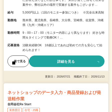
案件や、弊社以外の場所で実施する案件もございます…
給与
5,000円以上（1回のモニター参加につき） ※完全出来高制
勤務地
熊本県、鹿児島県、長崎県、大分県、宮崎県、佐賀県、沖縄
県《九州・沖縄エリア》
勤務時間
9：00～17：00（モニター内容により異なります） 好きな時
間＆タイミングで勤務OK！…
応募資格
治験未経験OK 18歳以上であれば初めての方も安心して始
められます！
詳細を見る
後で見る
更新日： 2026/07/21 掲載終了日： 2026/11/13
ネットショップのデータ入力・商品登録および発
送軽作業
合同会社Re Start
業務委託
在宅・内職