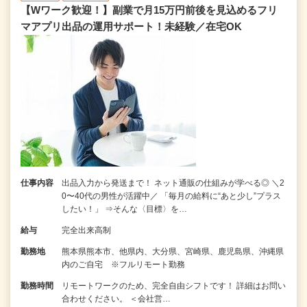
【Wワーク歓迎！】副業で月15万円前後を見込めるフリ
マアプリ出品の運用サポート！未経験／在宅OK
仕事内容
出品入力から発送まで！ ネット通販の仕組みが学べる◎ ＼2
0〜40代の男性が活躍中／ 「毎月の給料に“あと少し”プラス
したい！」 ⇒そんな〈目標〉を…
給与
完全出来高制
勤務地
熊本県熊本市、他県内、大分県、宮崎県、鹿児島県、沖縄県
内のご自宅 ※フルリモート勤務
勤務時間
リモートワークのため、完全自由シフトです！ 詳細はお問い
合わせください。 ＜会社営…