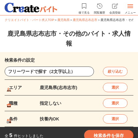
後で見る
閲覧履歴
会員登録
メニュー
クリエイトバイト・パート求人TOP
＞
鹿児島県
＞
鹿児島県志布志市
＞
鹿児島県志布志市・その他
鹿児島県志布志市・その他のバイト・求人情
報
検索条件の設定
絞り込む
エリア
鹿児島県(志布志市)
選択
職種
指定しない
選択
条件
扶養内OK
選択
5
検索条件を保存
全
件ヒットしました