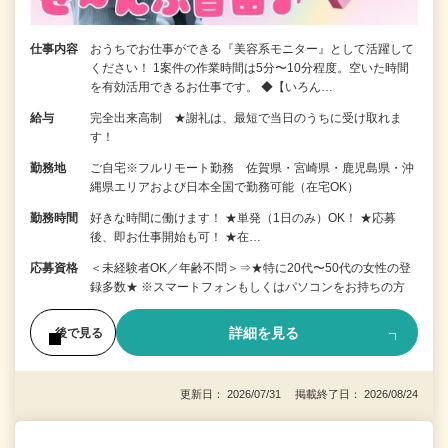
仕事内容
おうちでお仕事ができる『美容系モニター』として活躍して
ください！ 1案件の作業時間は5分〜10分程度。空いた時間
を有効活用できるお仕事です。 ◆【いろん…
給与
完全出来高制 ★謝礼は、最短で当日のうちに受け取れま
す！
勤務地
ご自宅※フルリモート勤務 佐賀県・宮崎県・鹿児島県・沖
縄県エリアおよび日本全国で勤務可能（在宅OK）
勤務時間
好きな時間に働けます！ ★単発（1日のみ）OK！ ★応募
後、即お仕事開始も可！ ★在…
応募資格
＜未経験者OK／年齢不問＞⇒★特に20代〜50代の女性の登
録多数★ ※スマートフォンもしくはパソコンをお持ちの方
詳細を見る
後で見る
更新日： 2026/07/31 掲載終了日： 2026/08/24