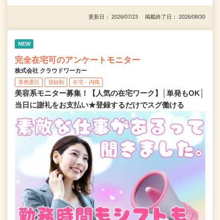
更新日： 2026/07/23 掲載終了日： 2026/08/30
NEW
完全在宅可のアンケートモニター
株式会社 クラウドワーカー
業務委託
登録制
在宅・内職
美容系モニター募集！【人気の在宅ワーク】│単発もOK│
当日に謝礼をお支払い★登録するだけでスグ働ける