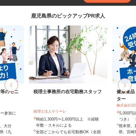
鹿児島県のピックアップPR求人
験等のモニ
税理士事務所の在宅勤務スタッフ
健康食品
ター
株式会社SO
税理士法人サリーレ
ター参加に
5,000
時給1,300円〜1,600円以上 ※経験
つき） 
年数・スキルによる
、大分
熊本県、
県《九
全国どこからでも在宅勤務OK（全国
県、宮崎