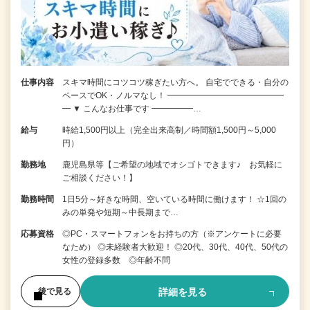
仕事内容
スキマ時間にコツコツ稼ぎたい方へ。 自宅でできる・自分の
ペースでOK・ノルマなし！ ━━━━━━━━━━━━━━
━ ▼ こんなお仕事です ━━━━━…
給与
時給1,500円以上（完全出来高制／時間額1,500円～5,000
円）
勤務地
鹿児島県等【ご希望の地域でオシゴトできます♪ お気軽に
ご相談ください！】
勤務時間
1日5分～好きな時間、空いている時間に働けます！ ☆1回の
みの単発や短期～中長期まで…
応募資格
◎PC・スマートフォンをお持ちの方（※アンケートに必要
なため） ◎未経験者大歓迎！ ◎20代、30代、40代、50代の
女性の登録多数 ◎年齢不問
詳細を見る
後で見る