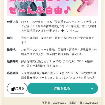
仕事内容
おうちでお仕事ができる『美容系モニター』として活躍して
ください！ 1案件の作業時間は5分〜10分程度。空いた時間
を有効活用できるお仕事です。 ◆【いろん…
給与
完全出来高制 ★謝礼は、最短で当日のうちに受け取れま
す！
勤務地
ご自宅※フルリモート勤務 佐賀県・宮崎県・鹿児島県・沖
縄県エリアおよび日本全国で勤務可能（在宅OK）
勤務時間
好きな時間に働けます！ ★単発（1日のみ）OK！ ★応募
後、即お仕事開始も可！ ★在…
応募資格
＜未経験者OK／年齢不問＞⇒★特に20代〜50代の女性の登
録多数★ ※スマートフォンもしくはパソコンをお持ちの方
詳細を見る
後で見る
更新日： 2026/07/31 掲載終了日： 2026/08/24