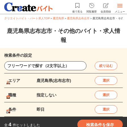
後で見る
閲覧履歴
会員登録
メニュー
クリエイトバイト・パート求人TOP
＞
鹿児島県
＞
鹿児島県志布志市
＞
鹿児島県志布志市・その他
鹿児島県志布志市・その他のバイト・求人情
報
検索条件の設定
絞り込む
エリア
鹿児島県(志布志市)
選択
職種
指定しない
選択
条件
即日
選択
4
検索条件を保存
全
件ヒットしました