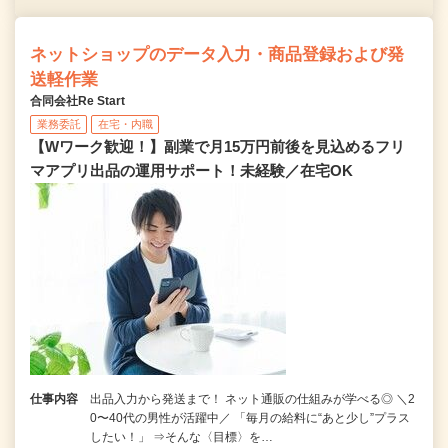
ネットショップのデータ入力・商品登録および発
送軽作業
合同会社Re Start
業務委託
在宅・内職
【Wワーク歓迎！】副業で月15万円前後を見込めるフリ
マアプリ出品の運用サポート！未経験／在宅OK
仕事内容
出品入力から発送まで！ ネット通販の仕組みが学べる◎ ＼2
0〜40代の男性が活躍中／ 「毎月の給料に“あと少し”プラス
したい！」 ⇒そんな〈目標〉を…