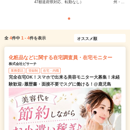
47都道府県対応、転勤なし）
州・...
4
1
-
4
全
件中
件を表示
化粧品などに関する在宅調査員・在宅モニター
株式会社ビサーチ
業務委託
登録制
在宅・内職
完全在宅OK！スマホで出来る美容モニター大募集！未経
験歓迎♪履歴書・面接不要でスグに働ける！@鹿児島