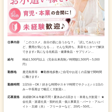
仕事内容
「このコスメ、自分の肌に合うかな？」「試してみたいけ
ど、費用が気になる…」 そんな気持ち、美容モニターで解決
できます♪ 気になる化粧品・健康食品・サプリメン…
給与
時給1,500円以上（完全出来高制／時間額1,500円～5,000
円）
勤務地
鹿児島県等 ◆勤務地多数♪ご自宅やお近くの店舗で間時間
に働けます♪
勤務時間
1日5分～OK！好きな時間やスキマ時間でサクッと♪ ☆1日の
み～中長期まで幅広く大歓迎♪…
応募資格
未経験OK＆年齢不問！夏休みの1回きり・単発も大歓迎！ ★
会社員・派遣社員・契約社員・個人事業主・パート・アルバ
イト・主婦（夫）・フリーターなど、20代～50代…