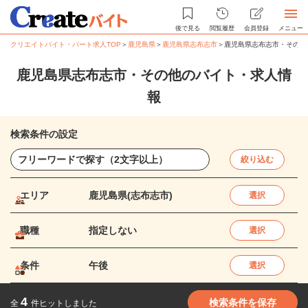
後で見る
閲覧履歴
会員登録
メニュー
クリエイトバイト・パート求人TOP
＞
鹿児島県
＞
鹿児島県志布志市
＞
鹿児島県志布志市・その他
鹿児島県志布志市・その他のバイト・求人情
報
検索条件の設定
絞り込む
エリア
鹿児島県(志布志市)
選択
職種
指定しない
選択
条件
午後
選択
4
検索条件を保存
全
件ヒットしました