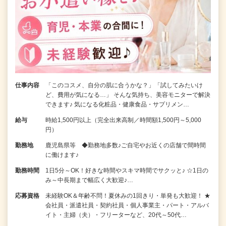
仕事内容
「このコスメ、自分の肌に合うかな？」「試してみたいけ
ど、費用が気になる…」 そんな気持ち、美容モニターで解決
できます♪ 気になる化粧品・健康食品・サプリメン…
給与
時給1,500円以上（完全出来高制／時間額1,500円～5,000
円）
勤務地
鹿児島県等 ◆勤務地多数♪ご自宅やお近くの店舗で間時間
に働けます♪
勤務時間
1日5分～OK！好きな時間やスキマ時間でサクッと♪ ☆1日の
み～中長期まで幅広く大歓迎♪…
応募資格
未経験OK＆年齢不問！夏休みの1回きり・単発も大歓迎！ ★
会社員・派遣社員・契約社員・個人事業主・パート・アルバ
イト・主婦（夫）・フリーターなど、20代～50代…