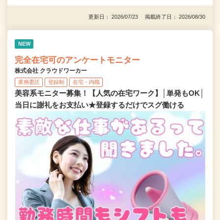
更新日： 2026/07/23 掲載終了日： 2026/08/30
NEW
完全在宅可のアンケートモニター
株式会社 クラウドワーカー
業務委託
登録制
在宅・内職
美容系モニター募集！【人気の在宅ワーク】│単発もOK│
当日に謝礼をお支払い★登録するだけでスグ働ける