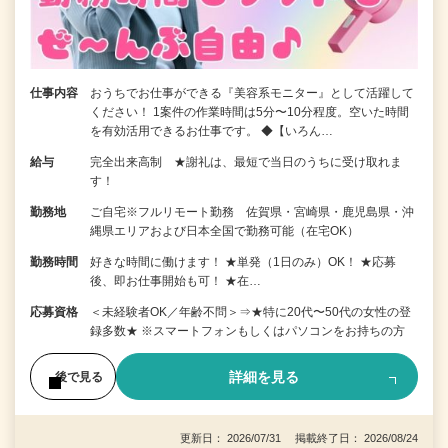
仕事内容
おうちでお仕事ができる『美容系モニター』として活躍して
ください！ 1案件の作業時間は5分〜10分程度。空いた時間
を有効活用できるお仕事です。 ◆【いろん…
給与
完全出来高制 ★謝礼は、最短で当日のうちに受け取れま
す！
勤務地
ご自宅※フルリモート勤務 佐賀県・宮崎県・鹿児島県・沖
縄県エリアおよび日本全国で勤務可能（在宅OK）
勤務時間
好きな時間に働けます！ ★単発（1日のみ）OK！ ★応募
後、即お仕事開始も可！ ★在…
応募資格
＜未経験者OK／年齢不問＞⇒★特に20代〜50代の女性の登
録多数★ ※スマートフォンもしくはパソコンをお持ちの方
詳細を見る
後で見る
更新日： 2026/07/31 掲載終了日： 2026/08/24