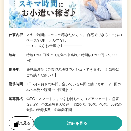
仕事内容
スキマ時間にコツコツ稼ぎたい方へ。 自宅でできる・自分の
ペースでOK・ノルマなし！ ━━━━━━━━━━━━━━
━ ▼ こんなお仕事です ━━━━━…
給与
時給1,500円以上（完全出来高制／時間額1,500円～5,000
円）
勤務地
鹿児島県等【ご希望の地域でオシゴトできます♪ お気軽に
ご相談ください！】
勤務時間
1日5分～好きな時間、空いている時間に働けます！ ☆1回の
みの単発や短期～中長期まで…
応募資格
◎PC・スマートフォンをお持ちの方（※アンケートに必要
なため） ◎未経験者大歓迎！ ◎20代、30代、40代、50代の
女性の登録多数 ◎年齢不問
詳細を見る
後で見る