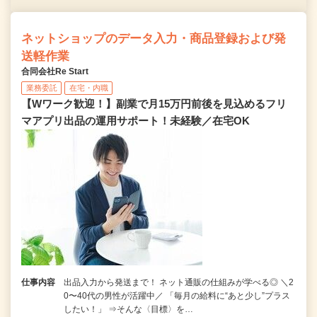
ネットショップのデータ入力・商品登録および発
送軽作業
合同会社Re Start
業務委託
在宅・内職
【Wワーク歓迎！】副業で月15万円前後を見込めるフリ
マアプリ出品の運用サポート！未経験／在宅OK
仕事内容
出品入力から発送まで！ ネット通販の仕組みが学べる◎ ＼2
0〜40代の男性が活躍中／ 「毎月の給料に“あと少し”プラス
したい！」 ⇒そんな〈目標〉を…