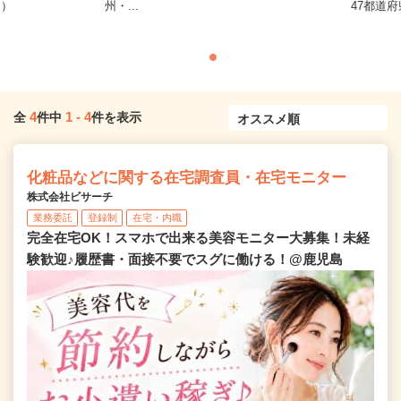
し）
州・...
47都道
4
1
-
4
全
件中
件を表示
化粧品などに関する在宅調査員・在宅モニター
株式会社ビサーチ
業務委託
登録制
在宅・内職
完全在宅OK！スマホで出来る美容モニター大募集！未経
験歓迎♪履歴書・面接不要でスグに働ける！@鹿児島