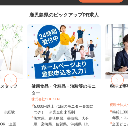
鹿児島県のピックアップPR求人
務スタッフ
健康食品・化粧品・治験等のモニ
税理士事
ター
株式会社SOUKEN
税理士法人
5,000円以上（1回のモニター参加に
以上 ※経験
つき） ※完全出来高制
時給1,3
年数・ス
熊本県、鹿児島県、長崎県、大分
OK（全国
県、宮崎県、佐賀県、沖縄県《九
全国どこ