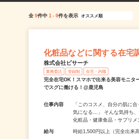
全
9
件中
1
-
9
件を表示
化粧品などに関する在宅
株式会社ビサーチ
業務委託
登録制
在宅・内職
完全在宅OK！スマホで出来る美容モニタ
でスグに働ける！@鹿児島
仕事内容
「このコスメ、自分の肌に
気になる…」 そんな気持ち
化粧品・健康食品・サプリ
給与
時給1,500円以上（完全出来高