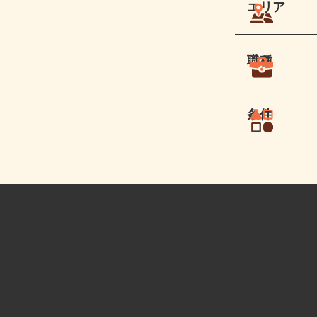
エリア
職種
条件