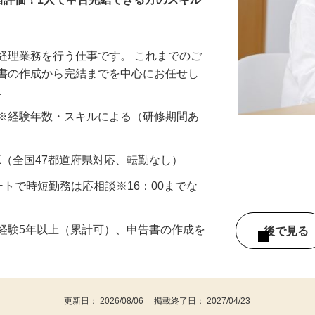
正当評価！1⼈で申告完結できる⽅のスキル
経理業務を行う仕事です。 これまでのご
告書の作成から完結までを中⼼にお任せし
…
円以上 ※経験年数・スキルによる（研修期間あ
K（全国47都道府県対応、転勤なし）
スタートで時短勤務は応相談※16：00までな
経験5年以上（累計可）、申告書の作成を
後で見