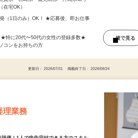
最短で当日のうちに受け取れます！
 佐賀県・宮崎県・鹿児島県・沖縄県エリ
（在宅OK）
単発（1日のみ）OK！ ★応募後、即お仕事
⇒★特に20代〜50代の女性の登録多数★
後で見
パソコンをお持ちの方
更新日： 2026/07/31 掲載終了日： 2026/08/24
経理業務