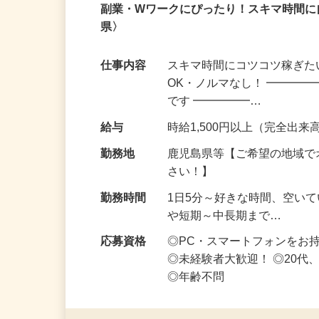
業務委託
登録制
在宅・内職
副業・Wワークにぴったり！スキマ時間に
県〉
仕事内容
スキマ時間にコツコツ稼ぎた
OK・ノルマなし！ ━━━━
です ━━━━━…
給与
時給1,500円以上（完全出来高
勤務地
鹿児島県等【ご希望の地域で
さい！】
勤務時間
1日5分～好きな時間、空い
や短期～中長期まで…
応募資格
◎PC・スマートフォンをお
◎未経験者大歓迎！ ◎20代
◎年齢不問