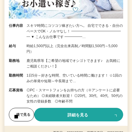
仕事内容
スキマ時間にコツコツ稼ぎたい方へ。 自宅でできる・自分の
ペースでOK・ノルマなし！ ━━━━━━━━━━━━━━
━ ▼ こんなお仕事です ━━━━━…
給与
時給1,500円以上（完全出来高制／時間額1,500円～5,000
円）
勤務地
鹿児島県等【ご希望の地域でオシゴトできます♪ お気軽に
ご相談ください！】
勤務時間
1日5分～好きな時間、空いている時間に働けます！ ☆1回の
みの単発や短期～中長期まで…
応募資格
◎PC・スマートフォンをお持ちの方（※アンケートに必要
なため） ◎未経験者大歓迎！ ◎20代、30代、40代、50代の
女性の登録多数 ◎年齢不問
詳細を見る
後で見る