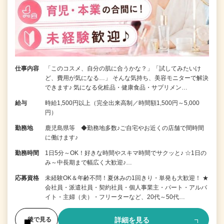
仕事内容
「このコスメ、自分の肌に合うかな？」「試してみたいけ
ど、費用が気になる…」 そんな気持ち、美容モニターで解決
できます♪ 気になる化粧品・健康食品・サプリメン…
給与
時給1,500円以上（完全出来高制／時間額1,500円～5,000
円）
勤務地
鹿児島県等 ◆勤務地多数♪ご自宅やお近くの店舗で間時間
に働けます♪
勤務時間
1日5分～OK！好きな時間やスキマ時間でサクッと♪ ☆1日の
み～中長期まで幅広く大歓迎♪…
応募資格
未経験OK＆年齢不問！夏休みの1回きり・単発も大歓迎！ ★
会社員・派遣社員・契約社員・個人事業主・パート・アルバ
イト・主婦（夫）・フリーターなど、20代～50代…
詳細を見る
後で見る