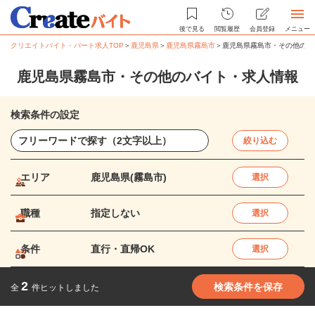
後で見る
閲覧履歴
会員登録
メニュー
クリエイトバイト・パート求人TOP
＞
鹿児島県
＞
鹿児島県霧島市
＞
鹿児島県霧島市・その他のバ
鹿児島県霧島市・その他のバイト・求人情報
検索条件の設定
絞り込む
エリア
鹿児島県(霧島市)
選択
職種
指定しない
選択
条件
直行・直帰OK
選択
2
検索条件を保存
全
件ヒットしました