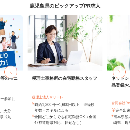
鹿児島県のピックアップPR求人
験等のモニ
税理士事務所の在宅勤務スタッフ
ネットシ
品登録およ
税理士法人サリーレ
ター参加に
合同会社Re S
時給1,300円〜1,600円以上 ※経験
年数・スキルによる
完全出
、大分
県《九
全国どこからでも在宅勤務OK（全国
熊本県熊
47都道府県対応、転勤なし）
崎県、鹿