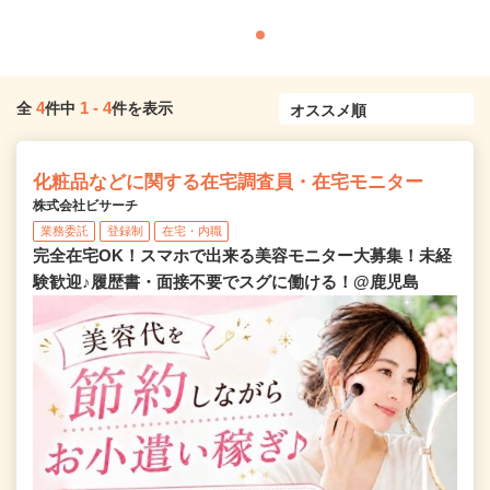
4
1
-
4
全
件中
件を表示
化粧品などに関する在宅調査員・在宅モニター
株式会社ビサーチ
業務委託
登録制
在宅・内職
完全在宅OK！スマホで出来る美容モニター大募集！未経
験歓迎♪履歴書・面接不要でスグに働ける！@鹿児島