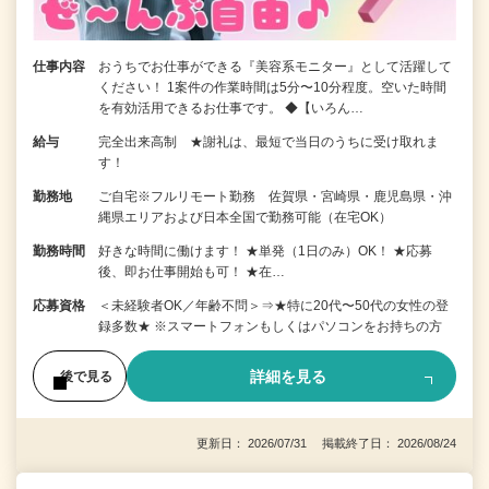
仕事内容
おうちでお仕事ができる『美容系モニター』として活躍して
ください！ 1案件の作業時間は5分〜10分程度。空いた時間
を有効活用できるお仕事です。 ◆【いろん…
給与
完全出来高制 ★謝礼は、最短で当日のうちに受け取れま
す！
勤務地
ご自宅※フルリモート勤務 佐賀県・宮崎県・鹿児島県・沖
縄県エリアおよび日本全国で勤務可能（在宅OK）
勤務時間
好きな時間に働けます！ ★単発（1日のみ）OK！ ★応募
後、即お仕事開始も可！ ★在…
応募資格
＜未経験者OK／年齢不問＞⇒★特に20代〜50代の女性の登
録多数★ ※スマートフォンもしくはパソコンをお持ちの方
詳細を見る
後で見る
更新日： 2026/07/31 掲載終了日： 2026/08/24