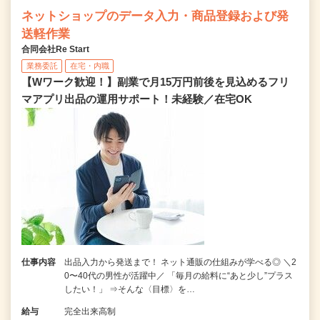
ネットショップのデータ入力・商品登録および発
送軽作業
合同会社Re Start
業務委託
在宅・内職
【Wワーク歓迎！】副業で月15万円前後を見込めるフリ
マアプリ出品の運用サポート！未経験／在宅OK
仕事内容
出品入力から発送まで！ ネット通販の仕組みが学べる◎ ＼2
0〜40代の男性が活躍中／ 「毎月の給料に“あと少し”プラス
したい！」 ⇒そんな〈目標〉を…
給与
完全出来高制