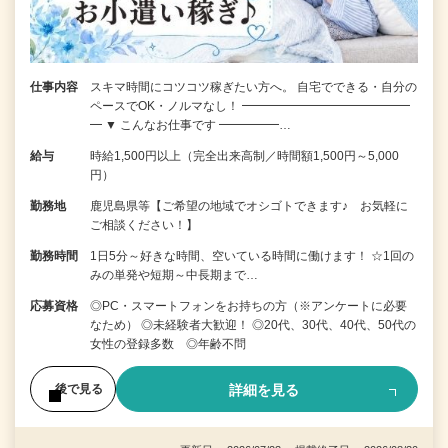
仕事内容
スキマ時間にコツコツ稼ぎたい方へ。 自宅でできる・自分の
ペースでOK・ノルマなし！ ━━━━━━━━━━━━━━
━ ▼ こんなお仕事です ━━━━━…
給与
時給1,500円以上（完全出来高制／時間額1,500円～5,000
円）
勤務地
鹿児島県等【ご希望の地域でオシゴトできます♪ お気軽に
ご相談ください！】
勤務時間
1日5分～好きな時間、空いている時間に働けます！ ☆1回の
みの単発や短期～中長期まで…
応募資格
◎PC・スマートフォンをお持ちの方（※アンケートに必要
なため） ◎未経験者大歓迎！ ◎20代、30代、40代、50代の
女性の登録多数 ◎年齢不問
詳細を見る
後で見る