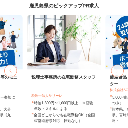
鹿児島県のピックアップPR求人
験等のモニ
税理士事務所の在宅勤務スタッフ
健康食品
ター
株式会社SO
税理士法人サリーレ
ター参加に
5,000
時給1,300円〜1,600円以上 ※経験
つき） 
年数・スキルによる
、大分
熊本県、
県《九
全国どこからでも在宅勤務OK（全国
県、宮崎
47都道府県対応、転勤なし）
州・...