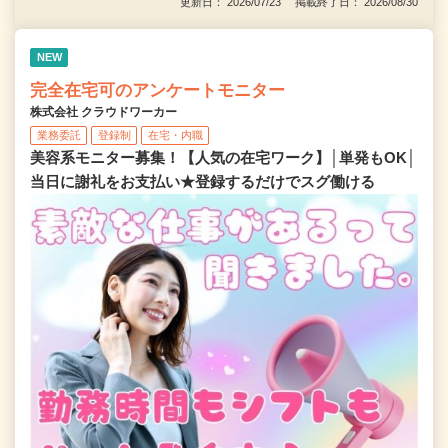
更新日： 2026/07/23 掲載終了日： 2026/08/30
NEW
完全在宅可のアンケートモニター
株式会社 クラウドワーカー
業務委託
登録制
在宅・内職
美容系モニター募集！【人気の在宅ワーク】│単発もOK│
当日に謝礼をお支払い★登録するだけでスグ働ける