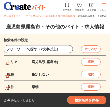
後で見る
閲覧履歴
会員登録
メニュー
クリエイトバイト・パート求人TOP
＞
鹿児島県
＞
鹿児島県霧島市
＞
鹿児島県霧島市・その他のバ
鹿児島県霧島市・その他のバイト・求人情報
検索条件の設定
絞り込む
エリア
鹿児島県(霧島市)
選択
職種
指定しない
選択
条件
早朝
選択
4
検索条件を保存
全
件ヒットしました