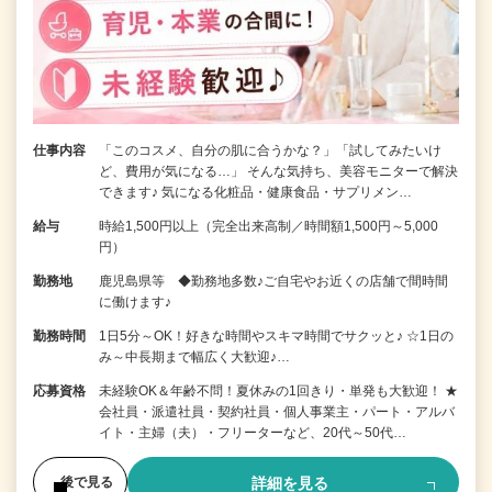
仕事内容
「このコスメ、自分の肌に合うかな？」「試してみたいけ
ど、費用が気になる…」 そんな気持ち、美容モニターで解決
できます♪ 気になる化粧品・健康食品・サプリメン…
給与
時給1,500円以上（完全出来高制／時間額1,500円～5,000
円）
勤務地
鹿児島県等 ◆勤務地多数♪ご自宅やお近くの店舗で間時間
に働けます♪
勤務時間
1日5分～OK！好きな時間やスキマ時間でサクッと♪ ☆1日の
み～中長期まで幅広く大歓迎♪…
応募資格
未経験OK＆年齢不問！夏休みの1回きり・単発も大歓迎！ ★
会社員・派遣社員・契約社員・個人事業主・パート・アルバ
イト・主婦（夫）・フリーターなど、20代～50代…
詳細を見る
後で見る