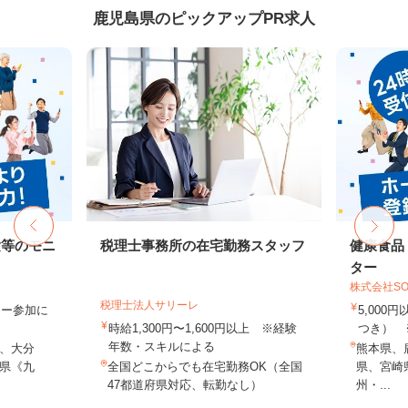
鹿児島県のピックアップPR求人
験等のモニ
税理士事務所の在宅勤務スタッフ
健康食品
ター
株式会社SO
税理士法人サリーレ
ター参加に
5,000
時給1,300円〜1,600円以上 ※経験
つき） 
年数・スキルによる
、大分
熊本県、
県《九
全国どこからでも在宅勤務OK（全国
県、宮崎
47都道府県対応、転勤なし）
州・...