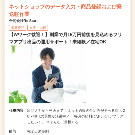
ネットショップのデータ入力・商品登録および発
送軽作業
合同会社Re Start
業務委託
在宅・内職
【Wワーク歓迎！】副業で月15万円前後を見込めるフリ
マアプリ出品の運用サポート！未経験／在宅OK
仕事内容
出品入力から発送まで！ ネット通販の仕組みが学べる◎ ＼2
0〜40代の男性が活躍中／ 「毎月の給料に“あと少し”プラス
したい！」 ⇒そんな〈目標〉を…
給与
完全出来高制