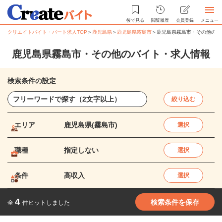
後で見る
閲覧履歴
会員登録
メニュー
クリエイトバイト・パート求人TOP
＞
鹿児島県
＞
鹿児島県霧島市
＞
鹿児島県霧島市・その他のバ
鹿児島県霧島市・その他のバイト・求人情報
検索条件の設定
絞り込む
エリア
鹿児島県(霧島市)
選択
職種
指定しない
選択
条件
高収入
選択
4
検索条件を保存
全
件ヒットしました