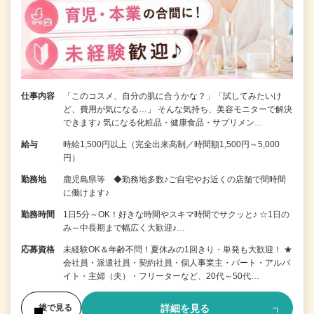
仕事内容
「このコスメ、自分の肌に合うかな？」「試してみたいけ
ど、費用が気になる…」 そんな気持ち、美容モニターで解決
できます♪ 気になる化粧品・健康食品・サプリメン…
給与
時給1,500円以上（完全出来高制／時間額1,500円～5,000
円）
勤務地
鹿児島県等 ◆勤務地多数♪ご自宅やお近くの店舗で間時間
に働けます♪
勤務時間
1日5分～OK！好きな時間やスキマ時間でサクッと♪ ☆1日の
み～中長期まで幅広く大歓迎♪…
応募資格
未経験OK＆年齢不問！夏休みの1回きり・単発も大歓迎！ ★
会社員・派遣社員・契約社員・個人事業主・パート・アルバ
イト・主婦（夫）・フリーターなど、20代～50代…
詳細を見る
後で見る