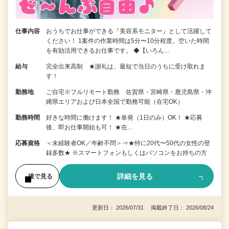
仕事内容
おうちでお仕事ができる『美容系モニター』として活躍して
ください！ 1案件の作業時間は5分〜10分程度。空いた時間
を有効活用できるお仕事です。 ◆【いろん…
給与
完全出来高制 ★謝礼は、最短で当日のうちに受け取れま
す！
勤務地
ご自宅※フルリモート勤務 佐賀県・宮崎県・鹿児島県・沖
縄県エリアおよび日本全国で勤務可能（在宅OK）
勤務時間
好きな時間に働けます！ ★単発（1日のみ）OK！ ★応募
後、即お仕事開始も可！ ★在…
応募資格
＜未経験者OK／年齢不問＞⇒★特に20代〜50代の女性の登
録多数★ ※スマートフォンもしくはパソコンをお持ちの方
詳細を見る
後で見る
更新日： 2026/07/31 掲載終了日： 2026/08/24