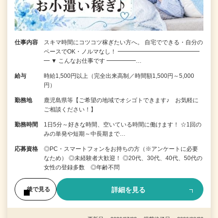
仕事内容
スキマ時間にコツコツ稼ぎたい方へ。 自宅でできる・自分の
ペースでOK・ノルマなし！ ━━━━━━━━━━━━━━
━ ▼ こんなお仕事です ━━━━━…
給与
時給1,500円以上（完全出来高制／時間額1,500円～5,000
円）
勤務地
鹿児島県等【ご希望の地域でオシゴトできます♪ お気軽に
ご相談ください！】
勤務時間
1日5分～好きな時間、空いている時間に働けます！ ☆1回の
みの単発や短期～中長期まで…
応募資格
◎PC・スマートフォンをお持ちの方（※アンケートに必要
なため） ◎未経験者大歓迎！ ◎20代、30代、40代、50代の
女性の登録多数 ◎年齢不問
詳細を見る
後で見る