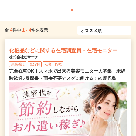
4
1
-
4
全
件中
件を表示
化粧品などに関する在宅調査員・在宅モニター
株式会社ビサーチ
業務委託
登録制
在宅・内職
完全在宅OK！スマホで出来る美容モニター大募集！未経
験歓迎♪履歴書・面接不要でスグに働ける！@鹿児島