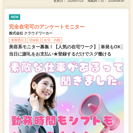
更新日： 2026/07/23 掲載終了日： 2026/08/30
NEW
完全在宅可のアンケートモニター
株式会社 クラウドワーカー
業務委託
登録制
在宅・内職
美容系モニター募集！【人気の在宅ワーク】│単発もOK│
当日に謝礼をお支払い★登録するだけでスグ働ける