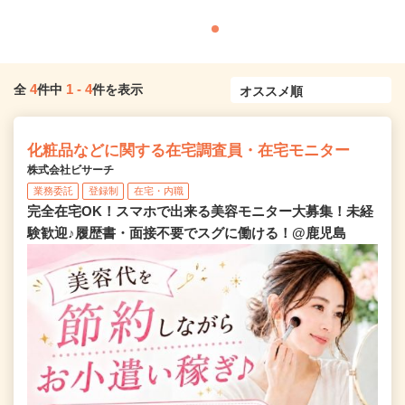
4
1
-
4
全
件中
件を表示
化粧品などに関する在宅調査員・在宅モニター
株式会社ビサーチ
業務委託
登録制
在宅・内職
完全在宅OK！スマホで出来る美容モニター大募集！未経
験歓迎♪履歴書・面接不要でスグに働ける！@鹿児島