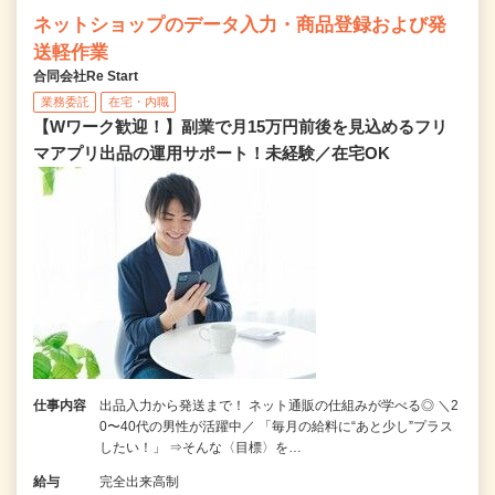
ネットショップのデータ入力・商品登録および発
送軽作業
合同会社Re Start
業務委託
在宅・内職
【Wワーク歓迎！】副業で月15万円前後を見込めるフリ
マアプリ出品の運用サポート！未経験／在宅OK
仕事内容
出品入力から発送まで！ ネット通販の仕組みが学べる◎ ＼2
0〜40代の男性が活躍中／ 「毎月の給料に“あと少し”プラス
したい！」 ⇒そんな〈目標〉を…
給与
完全出来高制