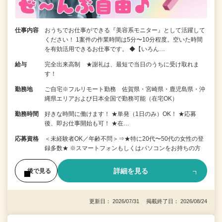
仕事内容
おうちでお仕事ができる『美容系モニター』として活躍して
ください！ 1案件の作業時間は5分〜10分程度。空いた時間
を有効活用できるお仕事です。 ◆【いろん…
給与
完全出来高制 ★謝礼は、最短で当日のうちに受け取れま
す！
勤務地
ご自宅※フルリモート勤務 佐賀県・宮崎県・鹿児島県・沖
縄県エリアおよび日本全国で勤務可能（在宅OK）
勤務時間
好きな時間に働けます！ ★単発（1日のみ）OK！ ★応募
後、即お仕事開始も可！ ★在…
応募資格
＜未経験者OK／年齢不問＞⇒★特に20代〜50代の女性の登
録多数★ ※スマートフォンもしくはパソコンをお持ちの方
詳細を見る
後で見る
更新日： 2026/07/31 掲載終了日： 2026/08/24