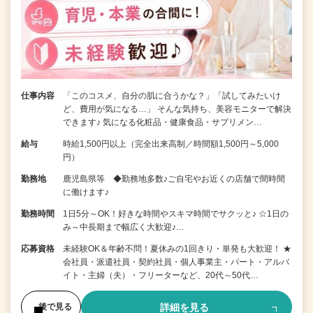
仕事内容
「このコスメ、自分の肌に合うかな？」「試してみたいけ
ど、費用が気になる…」 そんな気持ち、美容モニターで解決
できます♪ 気になる化粧品・健康食品・サプリメン…
給与
時給1,500円以上（完全出来高制／時間額1,500円～5,000
円）
勤務地
鹿児島県等 ◆勤務地多数♪ご自宅やお近くの店舗で間時間
に働けます♪
勤務時間
1日5分～OK！好きな時間やスキマ時間でサクッと♪ ☆1日の
み～中長期まで幅広く大歓迎♪…
応募資格
未経験OK＆年齢不問！夏休みの1回きり・単発も大歓迎！ ★
会社員・派遣社員・契約社員・個人事業主・パート・アルバ
イト・主婦（夫）・フリーターなど、20代～50代…
詳細を見る
後で見る