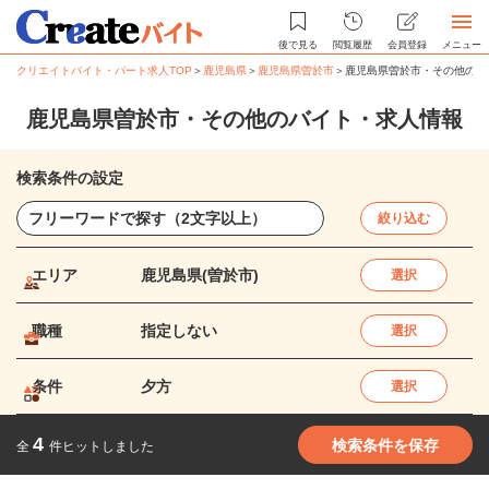
後で見る
閲覧履歴
会員登録
メニュー
クリエイトバイト・パート求人TOP
＞
鹿児島県
＞
鹿児島県曽於市
＞
鹿児島県曽於市・その他のバ
鹿児島県曽於市・その他のバイト・求人情報
検索条件の設定
絞り込む
エリア
鹿児島県(曽於市)
選択
職種
指定しない
選択
条件
夕方
選択
4
検索条件を保存
全
件ヒットしました