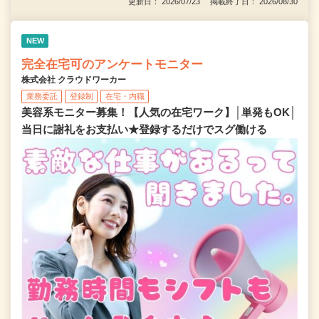
更新日： 2026/07/23 掲載終了日： 2026/08/30
NEW
完全在宅可のアンケートモニター
株式会社 クラウドワーカー
業務委託
登録制
在宅・内職
美容系モニター募集！【人気の在宅ワーク】│単発もOK│
当日に謝礼をお支払い★登録するだけでスグ働ける