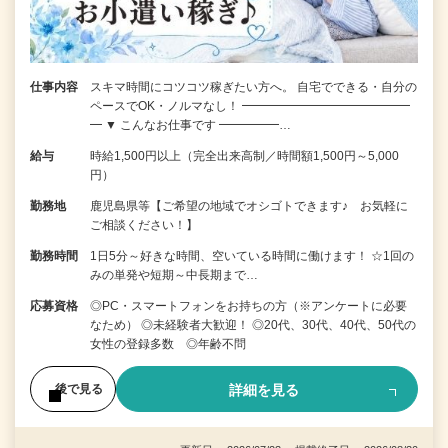
仕事内容
スキマ時間にコツコツ稼ぎたい方へ。 自宅でできる・自分の
ペースでOK・ノルマなし！ ━━━━━━━━━━━━━━
━ ▼ こんなお仕事です ━━━━━…
給与
時給1,500円以上（完全出来高制／時間額1,500円～5,000
円）
勤務地
鹿児島県等【ご希望の地域でオシゴトできます♪ お気軽に
ご相談ください！】
勤務時間
1日5分～好きな時間、空いている時間に働けます！ ☆1回の
みの単発や短期～中長期まで…
応募資格
◎PC・スマートフォンをお持ちの方（※アンケートに必要
なため） ◎未経験者大歓迎！ ◎20代、30代、40代、50代の
女性の登録多数 ◎年齢不問
詳細を見る
後で見る