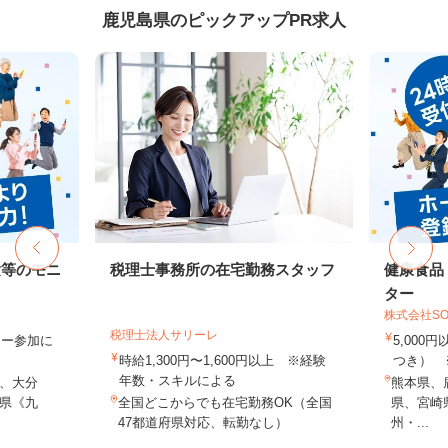
鹿児島県のピックアップPR求人
験等のモニ
税理士事務所の在宅勤務スタッフ
健康食品
ター
株式会社SO
税理士法人サリーレ
ター参加に
5,000
時給1,300円〜1,600円以上 ※経験
つき） 
年数・スキルによる
、大分
熊本県、
県《九
全国どこからでも在宅勤務OK（全国
県、宮崎
47都道府県対応、転勤なし）
州・...