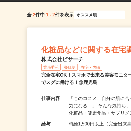
全
2
件中
1
-
2
件を表示
化粧品などに関する在宅
株式会社ビサーチ
業務委託
登録制
在宅・内職
完全在宅OK！スマホで出来る美容モニタ
でスグに働ける！@鹿児島
仕事内容
「このコスメ、自分の肌に
気になる…」 そんな気持ち
化粧品・健康食品・サプリ
給与
時給1,500円以上（完全出来高