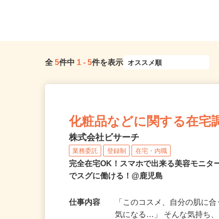
全
5
件中
1
-
5
件を表示
化粧品などに関する在宅
株式会社ビサーチ
業務委託
登録制
在宅・内職
完全在宅OK！スマホで出来る美容モニタ
でスグに働ける！@鹿児島
仕事内容
「このコスメ、自分の肌に