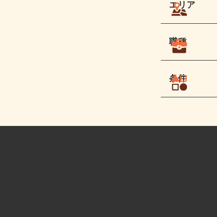
エリア
職種
条件