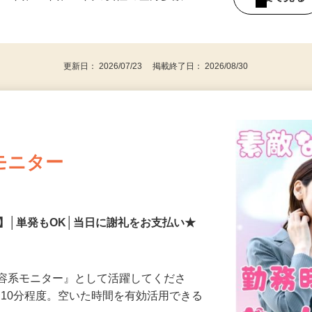
持ちの方（※アンケートに必要なため）
、30代、40代、50代の女性の登録多数
後で見
更新日： 2026/07/23 掲載終了日： 2026/08/30
モニター
】│単発もOK│当日に謝礼をお支払い★