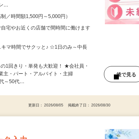
、美容モニターで解決できます♪ 気になる
メン…
制／時間額1,500円～5,000円）
ご自宅やお近くの店舗で間時間に働けます
スキマ時間でサクッと♪ ☆1日のみ～中長
みの1回きり・単発も大歓迎！ ★会社員・
事業主・パート・アルバイト・主婦
後で見
代～50代…
更新日： 2026/08/05 掲載終了日： 2026/08/30