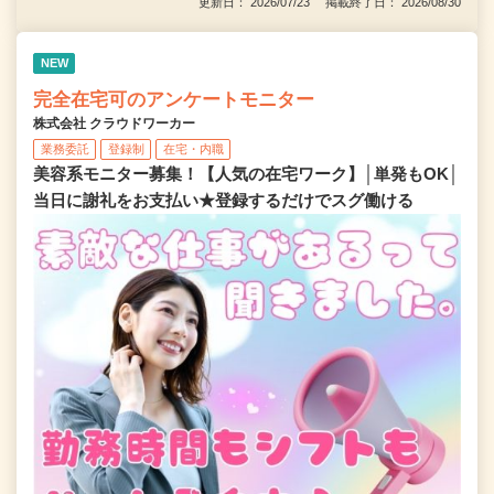
更新日： 2026/07/23 掲載終了日： 2026/08/30
NEW
完全在宅可のアンケートモニター
株式会社 クラウドワーカー
業務委託
登録制
在宅・内職
美容系モニター募集！【人気の在宅ワーク】│単発もOK│
当日に謝礼をお支払い★登録するだけでスグ働ける