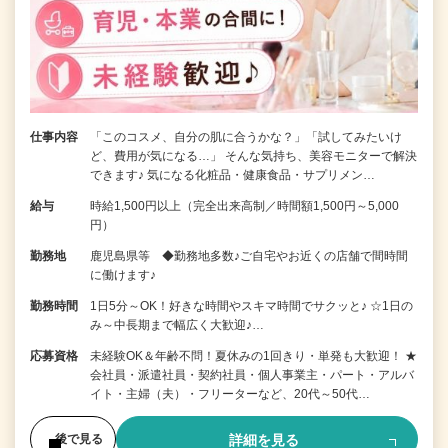
仕事内容
「このコスメ、自分の肌に合うかな？」「試してみたいけ
ど、費用が気になる…」 そんな気持ち、美容モニターで解決
できます♪ 気になる化粧品・健康食品・サプリメン…
給与
時給1,500円以上（完全出来高制／時間額1,500円～5,000
円）
勤務地
鹿児島県等 ◆勤務地多数♪ご自宅やお近くの店舗で間時間
に働けます♪
勤務時間
1日5分～OK！好きな時間やスキマ時間でサクッと♪ ☆1日の
み～中長期まで幅広く大歓迎♪…
応募資格
未経験OK＆年齢不問！夏休みの1回きり・単発も大歓迎！ ★
会社員・派遣社員・契約社員・個人事業主・パート・アルバ
イト・主婦（夫）・フリーターなど、20代～50代…
詳細を見る
後で見る