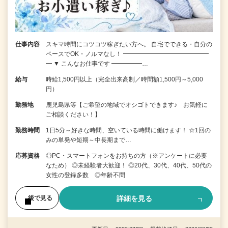
仕事内容
スキマ時間にコツコツ稼ぎたい方へ。 自宅でできる・自分の
ペースでOK・ノルマなし！ ━━━━━━━━━━━━━━
━ ▼ こんなお仕事です ━━━━━…
給与
時給1,500円以上（完全出来高制／時間額1,500円～5,000
円）
勤務地
鹿児島県等【ご希望の地域でオシゴトできます♪ お気軽に
ご相談ください！】
勤務時間
1日5分～好きな時間、空いている時間に働けます！ ☆1回の
みの単発や短期～中長期まで…
応募資格
◎PC・スマートフォンをお持ちの方（※アンケートに必要
なため） ◎未経験者大歓迎！ ◎20代、30代、40代、50代の
女性の登録多数 ◎年齢不問
詳細を見る
後で見る