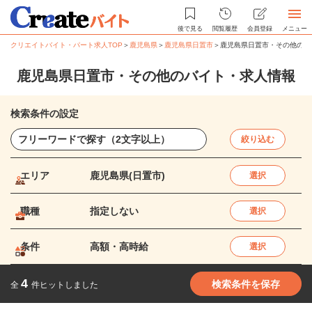
後で見る
閲覧履歴
会員登録
メニュー
クリエイトバイト・パート求人TOP
＞
鹿児島県
＞
鹿児島県日置市
＞
鹿児島県日置市・その他のバ
鹿児島県日置市・その他のバイト・求人情報
検索条件の設定
絞り込む
エリア
鹿児島県(日置市)
選択
職種
指定しない
選択
条件
高額・高時給
選択
4
検索条件を保存
全
件ヒットしました