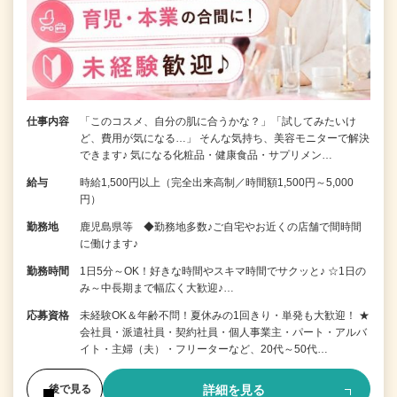
仕事内容
「このコスメ、自分の肌に合うかな？」「試してみたいけ
ど、費用が気になる…」 そんな気持ち、美容モニターで解決
できます♪ 気になる化粧品・健康食品・サプリメン…
給与
時給1,500円以上（完全出来高制／時間額1,500円～5,000
円）
勤務地
鹿児島県等 ◆勤務地多数♪ご自宅やお近くの店舗で間時間
に働けます♪
勤務時間
1日5分～OK！好きな時間やスキマ時間でサクッと♪ ☆1日の
み～中長期まで幅広く大歓迎♪…
応募資格
未経験OK＆年齢不問！夏休みの1回きり・単発も大歓迎！ ★
会社員・派遣社員・契約社員・個人事業主・パート・アルバ
イト・主婦（夫）・フリーターなど、20代～50代…
詳細を見る
後で見る