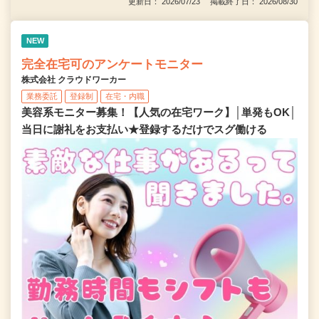
更新日： 2026/07/23 掲載終了日： 2026/08/30
NEW
完全在宅可のアンケートモニター
株式会社 クラウドワーカー
業務委託
登録制
在宅・内職
美容系モニター募集！【人気の在宅ワーク】│単発もOK│
当日に謝礼をお支払い★登録するだけでスグ働ける