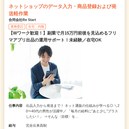
ネットショップのデータ入力・商品登録および発
送軽作業
合同会社Re Start
業務委託
在宅・内職
【Wワーク歓迎！】副業で月15万円前後を見込めるフリ
マアプリ出品の運用サポート！未経験／在宅OK
仕事内容
出品入力から発送まで！ ネット通販の仕組みが学べる◎ ＼2
0〜40代の男性が活躍中／ 「毎月の給料に“あと少し”プラス
したい！」 ⇒そんな〈目標〉を…
給与
完全出来高制