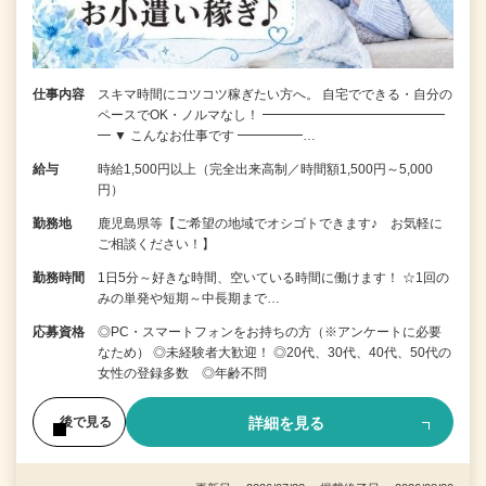
仕事内容
スキマ時間にコツコツ稼ぎたい方へ。 自宅でできる・自分の
ペースでOK・ノルマなし！ ━━━━━━━━━━━━━━
━ ▼ こんなお仕事です ━━━━━…
給与
時給1,500円以上（完全出来高制／時間額1,500円～5,000
円）
勤務地
鹿児島県等【ご希望の地域でオシゴトできます♪ お気軽に
ご相談ください！】
勤務時間
1日5分～好きな時間、空いている時間に働けます！ ☆1回の
みの単発や短期～中長期まで…
応募資格
◎PC・スマートフォンをお持ちの方（※アンケートに必要
なため） ◎未経験者大歓迎！ ◎20代、30代、40代、50代の
女性の登録多数 ◎年齢不問
詳細を見る
後で見る