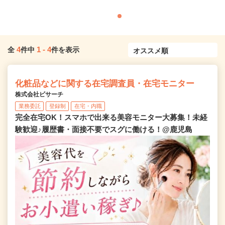
4
1
-
4
全
件中
件を表示
化粧品などに関する在宅調査員・在宅モニター
株式会社ビサーチ
業務委託
登録制
在宅・内職
完全在宅OK！スマホで出来る美容モニター大募集！未経
験歓迎♪履歴書・面接不要でスグに働ける！@鹿児島