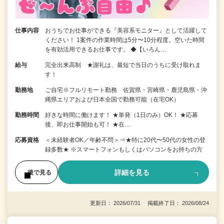
仕事内容
おうちでお仕事ができる『美容系モニター』として活躍して
ください！ 1案件の作業時間は5分〜10分程度。空いた時間
を有効活用できるお仕事です。 ◆【いろん…
給与
完全出来高制 ★謝礼は、最短で当日のうちに受け取れま
す！
勤務地
ご自宅※フルリモート勤務 佐賀県・宮崎県・鹿児島県・沖
縄県エリアおよび日本全国で勤務可能（在宅OK）
勤務時間
好きな時間に働けます！ ★単発（1日のみ）OK！ ★応募
後、即お仕事開始も可！ ★在…
応募資格
＜未経験者OK／年齢不問＞⇒★特に20代〜50代の女性の登
録多数★ ※スマートフォンもしくはパソコンをお持ちの方
詳細を見る
後で見る
更新日： 2026/07/31 掲載終了日： 2026/08/24