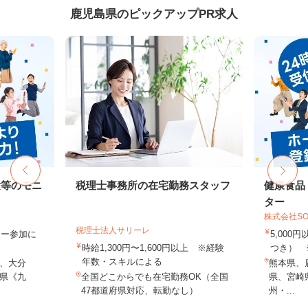
鹿児島県のピックアップPR求人
験等のモニ
税理士事務所の在宅勤務スタッフ
健康食品
ター
株式会社SO
税理士法人サリーレ
ター参加に
5,000
時給1,300円〜1,600円以上 ※経験
つき） 
年数・スキルによる
、大分
熊本県、
県《九
全国どこからでも在宅勤務OK（全国
県、宮崎
47都道府県対応、転勤なし）
州・...