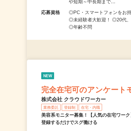
勤務時間
1日5分～好きな時間、空い
や短期～中長期まで…
応募資格
◎PC・スマートフォンをお
◎未経験者大歓迎！ ◎20代
◎年齢不問
NEW
完全在宅可のアンケート
株式会社 クラウドワーカー
業務委託
登録制
在宅・内職
美容系モニター募集！【人気の在宅ワーク