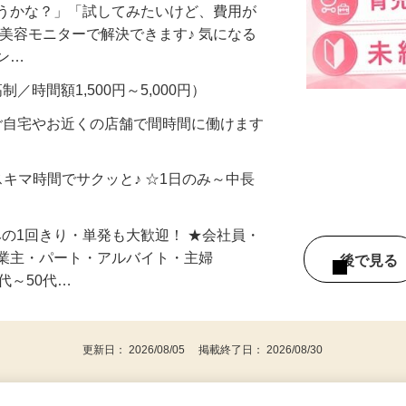
合うかな？」「試してみたいけど、費用が
、美容モニターで解決できます♪ 気になる
メン…
制／時間額1,500円～5,000円）
ご自宅やお近くの店舗で間時間に働けます
スキマ時間でサクッと♪ ☆1日のみ～中長
みの1回きり・単発も大歓迎！ ★会社員・
事業主・パート・アルバイト・主婦
後で見
代～50代…
更新日： 2026/08/05 掲載終了日： 2026/08/30