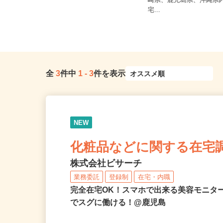
熊本県熊本市、他県内、
全国どこからでも在宅勤務OK（全国
崎県、鹿児島県、沖縄県
47都道府県対応、転勤なし）
宅...
全
3
件中
1
-
3
件を表示
NEW
化粧品などに関する在宅
株式会社ビサーチ
業務委託
登録制
在宅・内職
完全在宅OK！スマホで出来る美容モニタ
でスグに働ける！@鹿児島