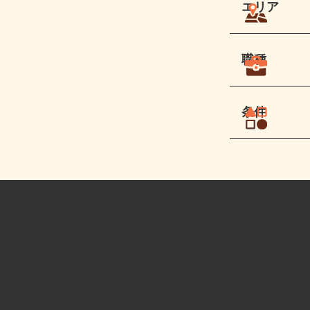
エリア
職種
条件