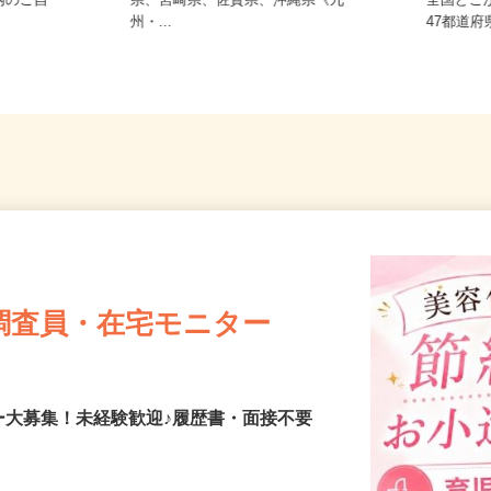
大分県、宮
熊本県、鹿児島県、長崎県、大分
内のご自
県、宮崎県、佐賀県、沖縄県《九
全国ど
州・...
47都
調査員・在宅モニター
ー大募集！未経験歓迎♪履歴書・面接不要