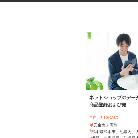
税理士事務所の在宅勤務スタッ
ネットショップのデー
フ
商品登録および発...
税理士法人サリーレ
合同会社Re Start
時給1,300円〜1,600円以上 ※経験
完全出来高制
年数・スキルによる