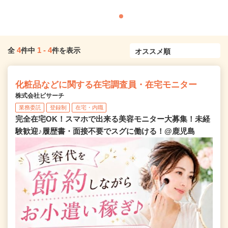
4
1
-
4
全
件中
件を表示
化粧品などに関する在宅調査員・在宅モニター
株式会社ビサーチ
業務委託
登録制
在宅・内職
完全在宅OK！スマホで出来る美容モニター大募集！未経
験歓迎♪履歴書・面接不要でスグに働ける！@鹿児島