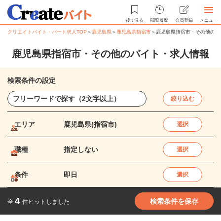
後で見る
閲覧履歴
会員登録
メニュー
クリエイトバイト・パート求人TOP
＞
鹿児島県
＞
鹿児島県指宿市
＞
鹿児島県指宿市・その他のバ
鹿児島県指宿市・その他のバイト・求人情報
検索条件の設定
絞り込む
エリア
鹿児島県(指宿市)
選択
職種
指定しない
選択
条件
即日
選択
4
検索条件を保存
全
件ヒットしました