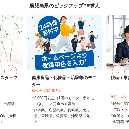
鹿児島県のピックアップPR求人
務スタッフ
健康食品・化粧品・治験等のモニ
税理士事
ター
株式会社SOUKEN
税理士法人
5,000円以上（1回のモニター参加に
以上 ※経験
つき） ※完全出来高制
時給1,3
年数・ス
熊本県、鹿児島県、長崎県、大分
OK（全国
県、宮崎県、佐賀県、沖縄県《九
全国どこ
し）
州・...
47都道