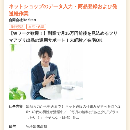
ネットショップのデータ入力・商品登録および発
送軽作業
合同会社Re Start
業務委託
在宅・内職
【Wワーク歓迎！】副業で月15万円前後を見込めるフリ
マアプリ出品の運用サポート！未経験／在宅OK
仕事内容
出品入力から発送まで！ ネット通販の仕組みが学べる◎ ＼2
0〜40代の男性が活躍中／ 「毎月の給料に“あと少し”プラス
したい！」 ⇒そんな〈目標〉を…
給与
完全出来高制