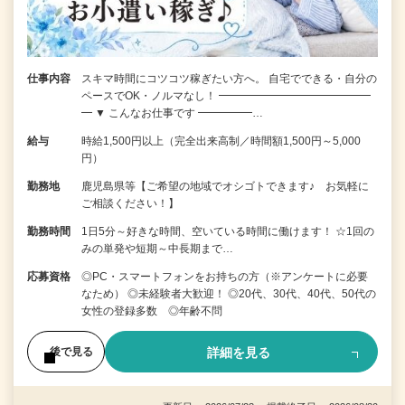
仕事内容
スキマ時間にコツコツ稼ぎたい方へ。 自宅でできる・自分の
ペースでOK・ノルマなし！ ━━━━━━━━━━━━━━
━ ▼ こんなお仕事です ━━━━━…
給与
時給1,500円以上（完全出来高制／時間額1,500円～5,000
円）
勤務地
鹿児島県等【ご希望の地域でオシゴトできます♪ お気軽に
ご相談ください！】
勤務時間
1日5分～好きな時間、空いている時間に働けます！ ☆1回の
みの単発や短期～中長期まで…
応募資格
◎PC・スマートフォンをお持ちの方（※アンケートに必要
なため） ◎未経験者大歓迎！ ◎20代、30代、40代、50代の
女性の登録多数 ◎年齢不問
詳細を見る
後で見る