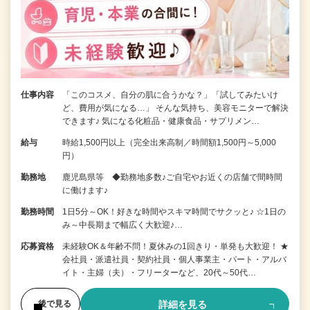
仕事内容
「このコスメ、自分の肌に合うかな？」「試してみたいけ
ど、費用が気になる…」 そんな気持ち、美容モニターで解決
できます♪ 気になる化粧品・健康食品・サプリメン…
給与
時給1,500円以上（完全出来高制／時間額1,500円～5,000
円）
勤務地
鹿児島県等 ◆勤務地多数♪ご自宅やお近くの店舗で間時間
に働けます♪
勤務時間
1日5分～OK！好きな時間やスキマ時間でサクッと♪ ☆1日の
み～中長期まで幅広く大歓迎♪…
応募資格
未経験OK＆年齢不問！夏休みの1回きり・単発も大歓迎！ ★
会社員・派遣社員・契約社員・個人事業主・パート・アルバ
イト・主婦（夫）・フリーターなど、20代～50代…
詳細を見る
後で見る