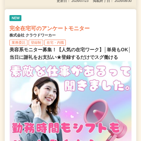
更新日： 2026/07/23 掲載終了日： 2026/08/30
NEW
完全在宅可のアンケートモニター
株式会社 クラウドワーカー
業務委託
登録制
在宅・内職
美容系モニター募集！【人気の在宅ワーク】│単発もOK│
当日に謝礼をお支払い★登録するだけでスグ働ける