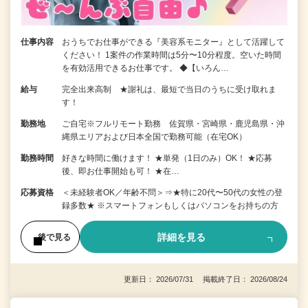
仕事内容
おうちでお仕事ができる『美容系モニター』として活躍して
ください！ 1案件の作業時間は5分〜10分程度。空いた時間
を有効活用できるお仕事です。 ◆【いろん…
給与
完全出来高制 ★謝礼は、最短で当日のうちに受け取れま
す！
勤務地
ご自宅※フルリモート勤務 佐賀県・宮崎県・鹿児島県・沖
縄県エリアおよび日本全国で勤務可能（在宅OK）
勤務時間
好きな時間に働けます！ ★単発（1日のみ）OK！ ★応募
後、即お仕事開始も可！ ★在…
応募資格
＜未経験者OK／年齢不問＞⇒★特に20代〜50代の女性の登
録多数★ ※スマートフォンもしくはパソコンをお持ちの方
詳細を見る
後で見る
更新日： 2026/07/31 掲載終了日： 2026/08/24