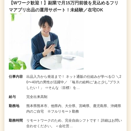
【Wワーク歓迎！】副業で月15万円前後を見込めるフリ
マアプリ出品の運用サポート！未経験／在宅OK
仕事内容
出品入力から発送まで！ ネット通販の仕組みが学べる◎ ＼2
0〜40代の男性が活躍中／ 「毎月の給料に“あと少し”プラス
したい！」 ⇒そんな〈目標〉を…
給与
完全出来高制
勤務地
熊本県熊本市、他県内、大分県、宮崎県、鹿児島県、沖縄県
内のご自宅 ※フルリモート勤務
勤務時間
リモートワークのため、完全自由シフトです！ 詳細はお問い
合わせください。 ＜会社営…