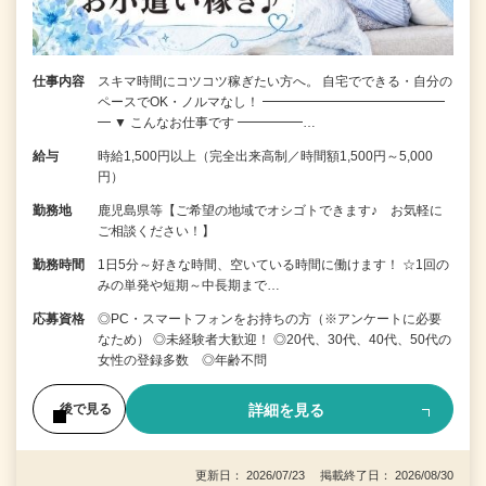
仕事内容
スキマ時間にコツコツ稼ぎたい方へ。 自宅でできる・自分の
ペースでOK・ノルマなし！ ━━━━━━━━━━━━━━
━ ▼ こんなお仕事です ━━━━━…
給与
時給1,500円以上（完全出来高制／時間額1,500円～5,000
円）
勤務地
鹿児島県等【ご希望の地域でオシゴトできます♪ お気軽に
ご相談ください！】
勤務時間
1日5分～好きな時間、空いている時間に働けます！ ☆1回の
みの単発や短期～中長期まで…
応募資格
◎PC・スマートフォンをお持ちの方（※アンケートに必要
なため） ◎未経験者大歓迎！ ◎20代、30代、40代、50代の
女性の登録多数 ◎年齢不問
詳細を見る
後で見る
更新日： 2026/07/23 掲載終了日： 2026/08/30