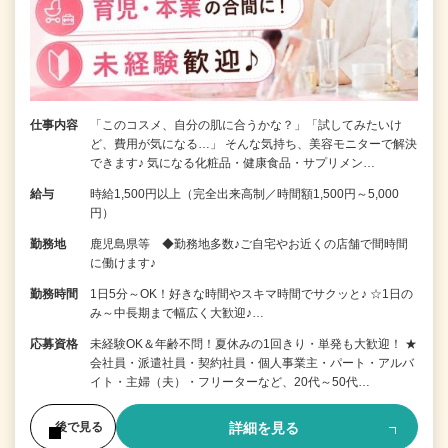
仕事内容
「このコスメ、自分の肌に合うかな？」「試してみたいけ
ど、費用が気になる…」 そんな気持ち、美容モニターで解決
できます♪ 気になる化粧品・健康食品・サプリメン…
給与
時給1,500円以上（完全出来高制／時間額1,500円～5,000
円）
勤務地
鹿児島県等 ◆勤務地多数♪ご自宅やお近くの店舗で間時間
に働けます♪
勤務時間
1日5分～OK！好きな時間やスキマ時間でサクッと♪ ☆1日の
み～中長期まで幅広く大歓迎♪…
応募資格
未経験OK＆年齢不問！夏休みの1回きり・単発も大歓迎！ ★
会社員・派遣社員・契約社員・個人事業主・パート・アルバ
イト・主婦（夫）・フリーターなど、20代～50代…
詳細を見る
後で見る