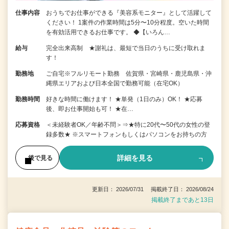
仕事内容
おうちでお仕事ができる『美容系モニター』として活躍して
ください！ 1案件の作業時間は5分〜10分程度。空いた時間
を有効活用できるお仕事です。 ◆【いろん…
給与
完全出来高制 ★謝礼は、最短で当日のうちに受け取れま
す！
勤務地
ご自宅※フルリモート勤務 佐賀県・宮崎県・鹿児島県・沖
縄県エリアおよび日本全国で勤務可能（在宅OK）
勤務時間
好きな時間に働けます！ ★単発（1日のみ）OK！ ★応募
後、即お仕事開始も可！ ★在…
応募資格
＜未経験者OK／年齢不問＞⇒★特に20代〜50代の女性の登
録多数★ ※スマートフォンもしくはパソコンをお持ちの方
詳細を見る
後で見る
更新日： 2026/07/31 掲載終了日： 2026/08/24
掲載終了まであと13日