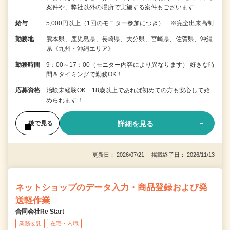
案件や、弊社以外の場所で実施する案件もございます…
給与
5,000円以上（1回のモニター参加につき） ※完全出来高制
勤務地
熊本県、鹿児島県、長崎県、大分県、宮崎県、佐賀県、沖縄
県《九州・沖縄エリア》
勤務時間
9：00～17：00（モニター内容により異なります） 好きな時
間＆タイミングで勤務OK！…
応募資格
治験未経験OK 18歳以上であれば初めての方も安心して始
められます！
詳細を見る
後で見る
更新日： 2026/07/21 掲載終了日： 2026/11/13
ネットショップのデータ入力・商品登録および発
送軽作業
合同会社Re Start
業務委託
在宅・内職