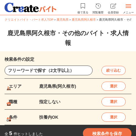
後で見る
閲覧履歴
会員登録
メニュー
クリエイトバイト・パート求人TOP
＞
鹿児島県
＞
鹿児島県阿久根市
＞
鹿児島県阿久根市・その他
鹿児島県阿久根市・その他のバイト・求人情
報
検索条件の設定
絞り込む
エリア
鹿児島県(阿久根市)
選択
職種
指定しない
選択
条件
扶養内OK
選択
5
検索条件を保存
全
件ヒットしました