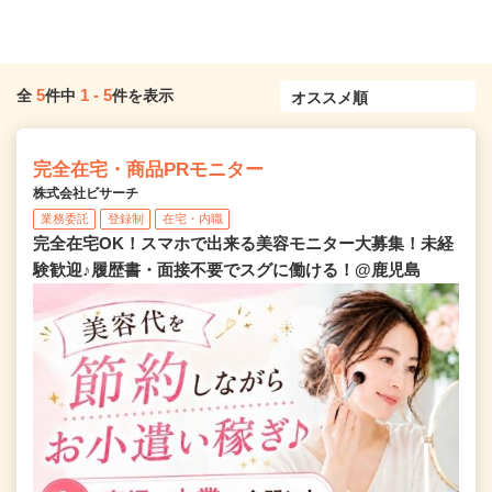
5
1
-
5
全
件中
件を表示
完全在宅・商品PRモニター
株式会社ビサーチ
業務委託
登録制
在宅・内職
完全在宅OK！スマホで出来る美容モニター大募集！未経
験歓迎♪履歴書・面接不要でスグに働ける！@鹿児島