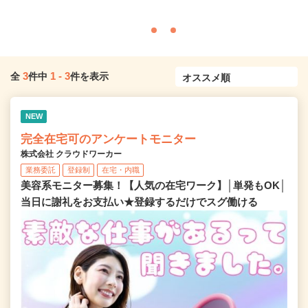
3
1
-
3
全
件中
件を表示
NEW
完全在宅可のアンケートモニター
株式会社 クラウドワーカー
業務委託
登録制
在宅・内職
美容系モニター募集！【人気の在宅ワーク】│単発もOK│
当日に謝礼をお支払い★登録するだけでスグ働ける