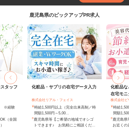
鹿児島県のピックアップPR求人
務スタッフ
化粧品・サプリの在宅データ入力
化粧品な
在宅モニ
株式会社リアル・フェイス
株式会社ビ
以上 ※経験
時給1,500円以上（完全出来高制／時
時給1,
間額1,500円～5,00...
間額1,500
OK（全国
鹿児島県等【ご希望の地域でオシゴ
鹿児島県
し）
トできます♪ お気軽にご相談くだ...
お近くの