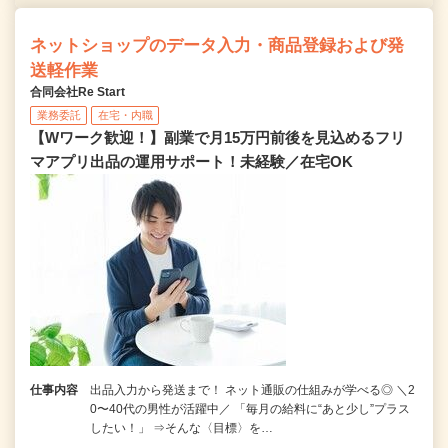
ネットショップのデータ入力・商品登録および発
送軽作業
合同会社Re Start
業務委託
在宅・内職
【Wワーク歓迎！】副業で月15万円前後を見込めるフリ
マアプリ出品の運用サポート！未経験／在宅OK
仕事内容
出品入力から発送まで！ ネット通販の仕組みが学べる◎ ＼2
0〜40代の男性が活躍中／ 「毎月の給料に“あと少し”プラス
したい！」 ⇒そんな〈目標〉を…