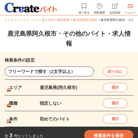
後で見る
閲覧履歴
会員登録
メニュー
クリエイトバイト・パート求人TOP
＞
鹿児島県
＞
鹿児島県阿久根市
＞
鹿児島県阿久根市・その他
鹿児島県阿久根市・その他のバイト・求人情
報
検索条件の設定
絞り込む
エリア
鹿児島県(阿久根市)
選択
職種
指定しない
選択
条件
初めてのバイト
選択
3
検索条件を保存
全
件ヒットしました