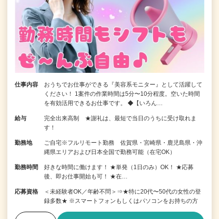
仕事内容
おうちでお仕事ができる『美容系モニター』として活躍して
ください！ 1案件の作業時間は5分〜10分程度。空いた時間
を有効活用できるお仕事です。 ◆【いろん…
給与
完全出来高制 ★謝礼は、最短で当日のうちに受け取れま
す！
勤務地
ご自宅※フルリモート勤務 佐賀県・宮崎県・鹿児島県・沖
縄県エリアおよび日本全国で勤務可能（在宅OK）
勤務時間
好きな時間に働けます！ ★単発（1日のみ）OK！ ★応募
後、即お仕事開始も可！ ★在…
応募資格
＜未経験者OK／年齢不問＞⇒★特に20代〜50代の女性の登
録多数★ ※スマートフォンもしくはパソコンをお持ちの方